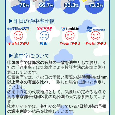
適中率
適中率
適中率
適中率
70
66.7
63.3
73.3
%
%
%
%
▶昨日の適中率比較
▶適中率について
①
気象庁では降水の有無の一致を適中としており、
各
社の「適中率」は気象庁による検証方法の基準に則り
算出しています。
②気象庁では、その日の予報と実際の
24時間中の1mm
以上降水の有無を比べ、
一致した場合に適中と判定し
ています。
③適中判定の代表地点として、気象庁の定める地点で
ある
東京都千代田区北の丸公園
の天気を参照していま
す。
④本サイトでは、
各社が公開している7日前0時の予報
の適中判定
の結果を比較しています。