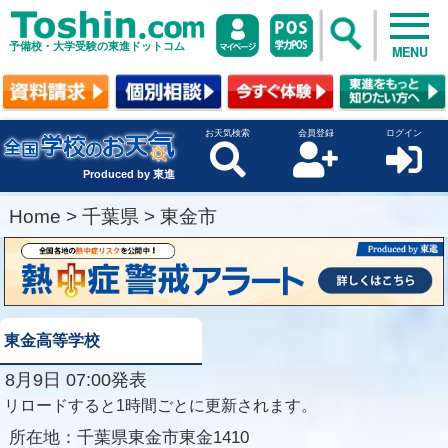
予備校・大学受験の東進ドットコム
MENU
お天気検索
会員登録
ログイン
Produced by 東進
Home
>
千葉県
>
東金市
東金高等学校
8月9日 07:00発表
リロードすると1時間ごとに更新されます。
所在地：
千葉県東金市東金1410