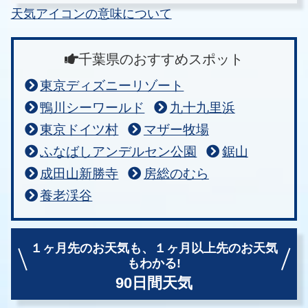
天気アイコンの意味について
千葉県のおすすめスポット
東京ディズニーリゾート
鴨川シーワールド
九十九里浜
東京ドイツ村
マザー牧場
ふなばしアンデルセン公園
鋸山
成田山新勝寺
房総のむら
養老渓谷
１ヶ月先のお天気も、
１ヶ月以上先のお天気
もわかる!
90日間天気