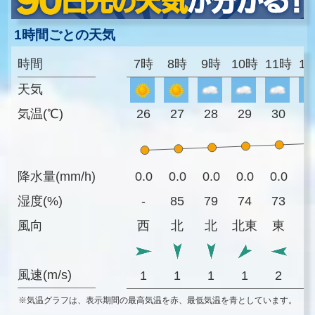
1時間ごとの天気
時間
7時
8時
9時
10時
11時
1
天気
気温(℃)
26
27
28
29
30
3
降水量(mm/h)
0.0
0.0
0.0
0.0
0.0
0
湿度(%)
-
85
79
74
73
7
風向
西
北
北
北東
東
風速(m/s)
1
1
1
1
2
※気温グラフは、表示期間の最高気温を赤、最低気温を青としています。