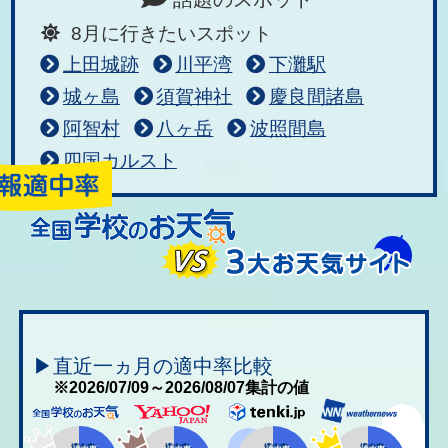
8月に行きたいスポット
上田城跡
川平湾
下灘駅
城ヶ島
須賀神社
慶良間諸島
阿智村
八ヶ岳
波照間島
四国カルスト
▶直近一ヵ月の適中率比較
※2026/07/09～2026/08/07集計の値