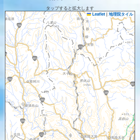
タップすると拡大します
Leaflet
|
地理院タイル