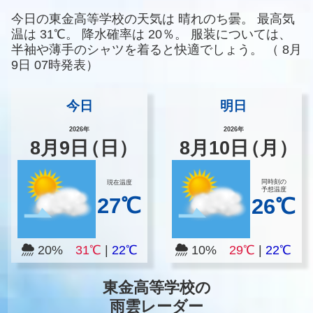
今日の東金高等学校の天気は
晴れのち曇。
最高気
温は
31℃。
降水確率は
20％。
服装については、
半袖や薄手のシャツを着ると快適でしょう。
（
8月
9日 07時発表）
今日
明日
2026年
2026年
8
月
9
日
（日）
8
月
10
日
（月）
同時刻の
現在温度
予想温度
27℃
26℃
20%
31℃
|
22℃
10%
29℃
|
22℃
東金高等学校の
雨雲レーダー