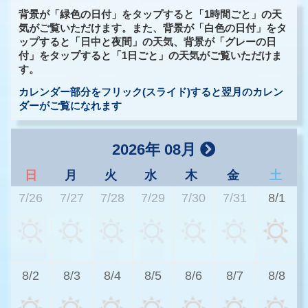
背景が「緑色の日付」をタップすると「1時間ごと」の天
気がご覧いただけます。また、背景が「白色の日付」をタ
ップすると「日中と夜間」の天気、背景が「グレーの日
付」をタップすると「1日ごと」の天気がご覧いただけま
す。
カレンダー部分をフリック(スライド)すると翌月のカレン
ダーがご覧になれます
2026年 08月
日
月
火
水
木
金
土
7/26
7/27
7/28
7/29
7/30
7/31
8/1
3
8/2
8/3
8/4
8/5
8/6
8/7
8/8