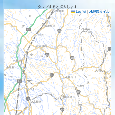
タップすると拡大します
Leaflet
|
地理院タイル