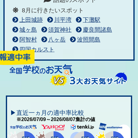
8月に行きたいスポット
上田城跡
川平湾
下灘駅
城ヶ島
須賀神社
慶良間諸島
阿智村
八ヶ岳
波照間島
四国カルスト
▶直近一ヵ月の適中率比較
※2026/07/09～2026/08/07集計の値