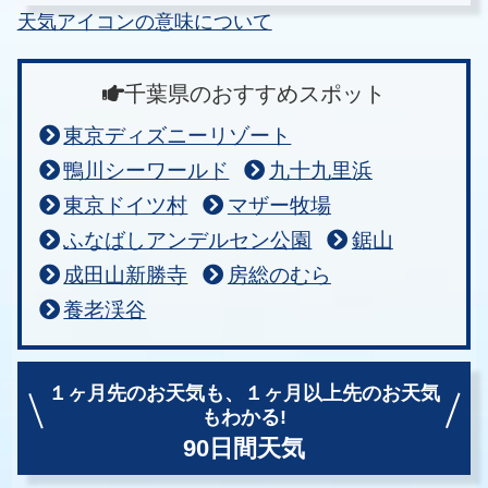
天気アイコンの意味について
千葉県のおすすめスポット
東京ディズニーリゾート
鴨川シーワールド
九十九里浜
東京ドイツ村
マザー牧場
ふなばしアンデルセン公園
鋸山
成田山新勝寺
房総のむら
養老渓谷
１ヶ月先のお天気も、
１ヶ月以上先のお天気
もわかる!
90日間天気