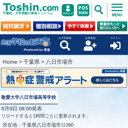
予備校・大学受験の東進ドットコム
MENU
お天気検索
会員登録
ログイン
Produced by 東進
Home
>
千葉県
>
八日市場市
敬愛大学八日市場高等学校
8月9日 08:00発表
リロードすると1時間ごとに更新されます。
所在地：
千葉県八日市場市ロ390