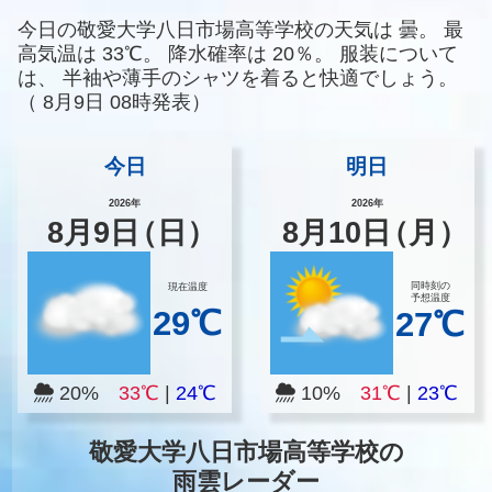
今日の敬愛大学八日市場高等学校の天気は
曇。
最
高気温は
33℃。
降水確率は
20％。
服装について
は、
半袖や薄手のシャツを着ると快適でしょう。
（
8月9日 08時発表）
今日
明日
2026年
2026年
8
月
9
日
（日）
8
月
10
日
（月）
同時刻の
現在温度
予想温度
29℃
27℃
20%
33℃
|
24℃
10%
31℃
|
23℃
敬愛大学八日市場高等学校の
雨雲レーダー