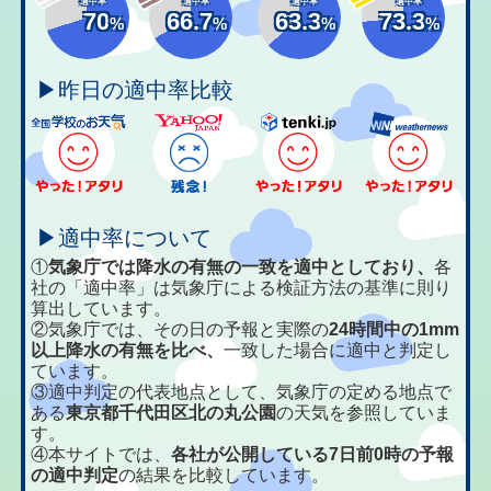
適中率
適中率
適中率
適中率
70
66.7
63.3
73.3
%
%
%
%
▶昨日の適中率比較
▶適中率について
①
気象庁では降水の有無の一致を適中としており、
各
社の「適中率」は気象庁による検証方法の基準に則り
算出しています。
②気象庁では、その日の予報と実際の
24時間中の1mm
以上降水の有無を比べ、
一致した場合に適中と判定し
ています。
③適中判定の代表地点として、気象庁の定める地点で
ある
東京都千代田区北の丸公園
の天気を参照していま
す。
④本サイトでは、
各社が公開している7日前0時の予報
の適中判定
の結果を比較しています。