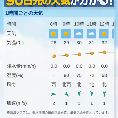
1時間ごとの天気
時間
8時
9時
10時
11時
12時
1
天気
気温(℃)
28
29
30
31
32
3
降水量(mm/h)
0.0
0.0
0.0
0.0
0.0
0
湿度(%)
-
80
75
72
68
6
風向
西
北西
北
北
北
風速(m/s)
2
1
1
1
1
※気温グラフは、表示期間の最高気温を赤、最低気温を青としています。