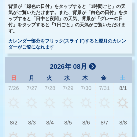
背景が「緑色の日付」をタップすると「1時間ごと」の天
気がご覧いただけます。また、背景が「白色の日付」をタ
ップすると「日中と夜間」の天気、背景が「グレーの日
付」をタップすると「1日ごと」の天気がご覧いただけま
す。
カレンダー部分をフリック(スライド)すると翌月のカレン
ダーがご覧になれます
2026年 08月
日
月
火
水
木
金
土
7/26
7/27
7/28
7/29
7/30
7/31
8/1
3
8/2
8/3
8/4
8/5
8/6
8/7
8/8