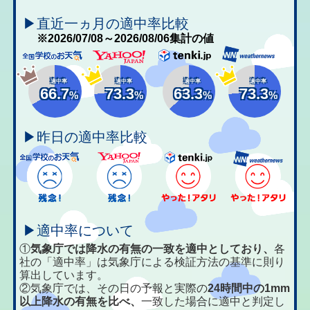
▶直近一ヵ月の適中率比較
※2026/07/08～2026/08/06集計の値
適中率
適中率
適中率
適中率
66.7
73.3
63.3
73.3
%
%
%
%
▶昨日の適中率比較
▶適中率について
①
気象庁では降水の有無の一致を適中としており、
各
社の「適中率」は気象庁による検証方法の基準に則り
算出しています。
②気象庁では、その日の予報と実際の
24時間中の1mm
以上降水の有無を比べ、
一致した場合に適中と判定し