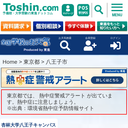
予備校・大学受験の東進ドットコム
MENU
お天気検索
会員登録
ログイン
Produced by 東進
Home
>
東京都
>
八王子市
東京都では、 熱中症警戒アラート が出ていま
す。熱中症に注意しましょう。
※出典：環境省熱中症予防情報サイト
杏林大学八王子キャンパス