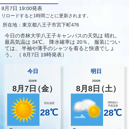
8月7日 19:00発表
リロードすると1時間ごとに更新されます。
所在地：
東京都八王子市宮下町476
今日の杏林大学八王子キャンパスの天気は
晴れ。
最高気温は
34℃。
降水確率は
20％。
服装につい
ては、
半袖や薄手のシャツを着ると快適でしょ
う。
（
8月7日 19時発表）
今日
明日
2026年
2026年
8
月
7
日
（金）
8
月
8
日
（土）
同時刻の
現在温度
予想温度
28℃
28℃