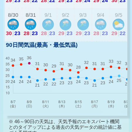
29
|
23
28
|
22
28
|
22
29
|
23
29
|
24
29
|
24
30
|
23
2
8/30
8/31
9/1
9/2
9/3
9/4
9/5
30
|
23
28
|
23
28
|
23
29
|
23
29
|
23
28
|
23
29
|
22
90日間気温(最高・最低気温)
※ 46～90日の天気は、天気予報のエキスパート機関
とのタイアップによる過去の天気データの統計値に基