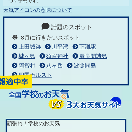
づく予想です。
天気アイコンの意味について
話題のスポット
8月に行きたいスポット
上田城跡
川平湾
下灘駅
城ヶ島
須賀神社
慶良間諸島
阿智村
八ヶ岳
波照間島
四国カルスト
頑張れ！学校のお天気