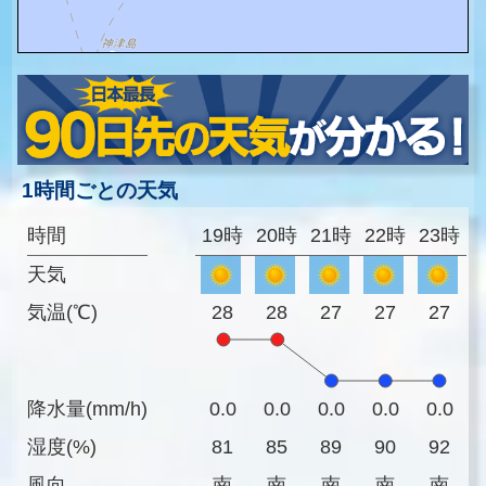
1時間ごとの天気
時間
19時
20時
21時
22時
23時
天気
気温(℃)
28
28
27
27
27
降水量(mm/h)
0.0
0.0
0.0
0.0
0.0
湿度(%)
81
85
89
90
92
風向
南
南
南
南
南