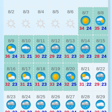
3
8/2
8/3
8/4
8/5
8/6
8/7
8/8
34
|
24
35
|
24
2
8/9
8/10
8/11
8/12
8/13
8/14
8/15
36
|
24
31
|
21
30
|
22
29
|
22
31
|
23
30
|
23
28
|
24
2
8/16
8/17
8/18
8/19
8/20
8/21
8/22
32
|
23
31
|
21
31
|
23
33
|
24
32
|
25
31
|
22
29
|
23
2
8/23
8/24
8/25
8/26
8/27
8/28
8/29