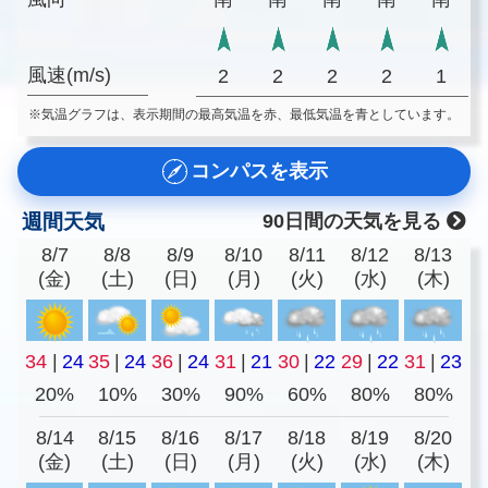
風速(m/s)
2
2
2
2
1
※気温グラフは、表示期間の最高気温を赤、最低気温を青としています。
コンパスを表示
週間天気
90日間の天気を見る
8/7
8/8
8/9
8/10
8/11
8/12
8/13
(金)
(土)
(日)
(月)
(火)
(水)
(木)
34
|
24
35
|
24
36
|
24
31
|
21
30
|
22
29
|
22
31
|
23
20%
10%
30%
90%
60%
80%
80%
8/14
8/15
8/16
8/17
8/18
8/19
8/20
(金)
(土)
(日)
(月)
(火)
(水)
(木)