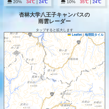
20%
34℃
|
24℃
10%
35℃
|
24℃
杏林大学八王子キャンパスの
雨雲レーダー
タップすると拡大します
Leaflet
|
地理院タイル