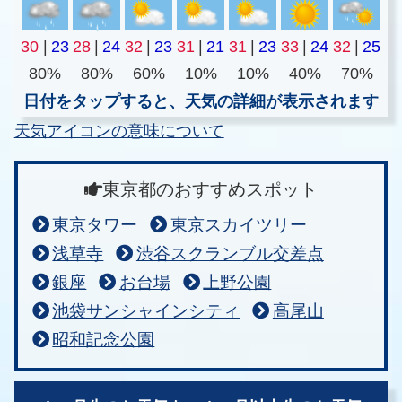
30
|
23
28
|
24
32
|
23
31
|
21
31
|
23
33
|
24
32
|
25
80%
80%
60%
10%
10%
40%
70%
日付をタップすると、天気の詳細が表示されます
天気アイコンの意味について
東京都のおすすめスポット
東京タワー
東京スカイツリー
浅草寺
渋谷スクランブル交差点
銀座
お台場
上野公園
池袋サンシャインシティ
高尾山
昭和記念公園