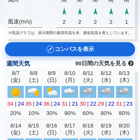
風速(m/s)
2
2
2
2
1
※気温グラフは、表示期間の最高気温を赤、最低気温を青としています。
コンパスを表示
週間天気
90日間の天気を見る
8/7
8/8
8/9
8/10
8/11
8/12
8/13
(金)
(土)
(日)
(月)
(火)
(水)
(木)
34
|
24
35
|
24
36
|
24
31
|
21
30
|
22
29
|
22
31
|
23
20%
10%
30%
90%
60%
80%
80%
8/14
8/15
8/16
8/17
8/18
8/19
8/20
(金)
(土)
(日)
(月)
(火)
(水)
(木)