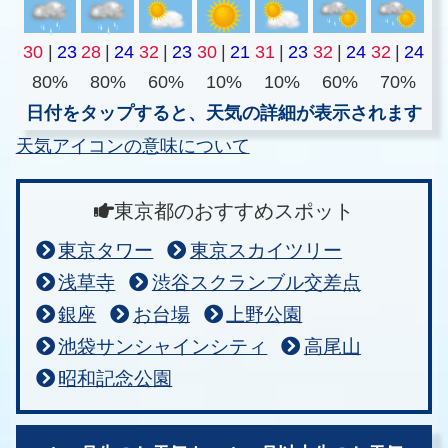
30
|
23
28
|
24
32
|
23
30
|
21
31
|
23
32
|
24
32
|
24
80%
80%
60%
10%
10%
60%
70%
日付をタップすると、天気の詳細が表示されます
天気アイコンの意味について
東京都のおすすめスポット
東京タワー
東京スカイツリー
浅草寺
渋谷スクランブル交差点
銀座
お台場
上野公園
池袋サンシャインシティ
高尾山
昭和記念公園