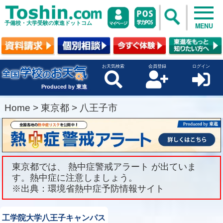
予備校・大学受験の東進ドットコム
MENU
お天気検索
会員登録
ログイン
Produced by 東進
Home
>
東京都
>
八王子市
東京都では、 熱中症警戒アラート が出ていま
す。熱中症に注意しましょう。
※出典：環境省熱中症予防情報サイト
工学院大学八王子キャンパス