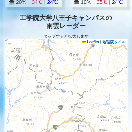
20%
34℃
|
24℃
10%
35℃
|
24℃
工学院大学八王子キャンパスの
雨雲レーダー
タップすると拡大します
Leaflet
|
地理院タイル