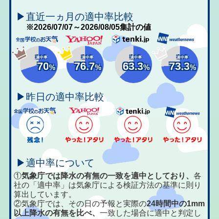
▶直近一ヵ月の適中率比較
※2026/07/07～2026/08/05集計の値
適中率
適中率
適中率
適中率
70
76.7
63.3
73.3
%
%
%
%
▶昨日の適中率比較
▶適中率について
①
気象庁では降水の有無の一致を適中としており、
各
社の「適中率」は気象庁による検証方法の基準に則り
算出しています。
②気象庁では、その日の予報と実際の
24時間中の1mm
以上降水の有無を比べ、
一致した場合に適中と判定し