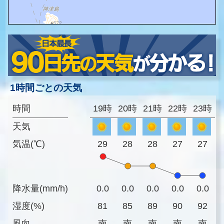
1時間ごとの天気
時間
19時
20時
21時
22時
23時
天気
気温(℃)
29
28
28
27
27
降水量(mm/h)
0.0
0.0
0.0
0.0
0.0
湿度(%)
81
85
89
90
92
風向
南
南
南
南
南