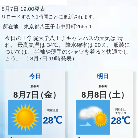
8月7日 19:00発表
リロードすると1時間ごとに更新されます。
所在地：
東京都八王子市中野町2665-1
今日の工学院大学八王子キャンパスの天気は
晴
れ。
最高気温は
34℃。
降水確率は
20％。
服装に
ついては、
半袖や薄手のシャツを着ると快適でし
ょう。
（
8月7日 19時発表）
今日
明日
2026年
2026年
8
月
7
日
（金）
8
月
8
日
（土）
同時刻の
現在温度
予想温度
28℃
28℃