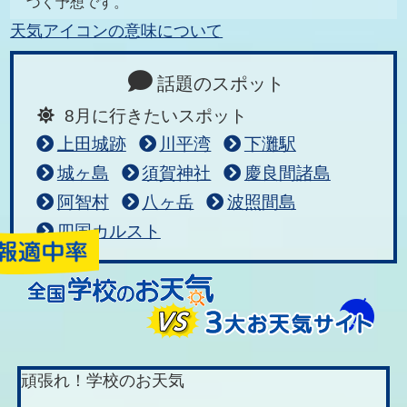
づく予想です。
天気アイコンの意味について
話題のスポット
8月に行きたいスポット
上田城跡
川平湾
下灘駅
城ヶ島
須賀神社
慶良間諸島
阿智村
八ヶ岳
波照間島
四国カルスト
頑張れ！学校のお天気