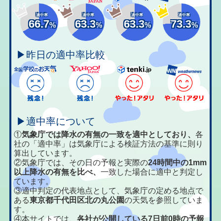
適中率
適中率
適中率
適中率
66.7
63.3
63.3
73.3
%
%
%
%
▶昨日の適中率比較
▶適中率について
①
気象庁では降水の有無の一致を適中としており、
各
社の「適中率」は気象庁による検証方法の基準に則り
算出しています。
②気象庁では、その日の予報と実際の
24時間中の1mm
以上降水の有無を比べ、
一致した場合に適中と判定し
ています。
③適中判定の代表地点として、気象庁の定める地点で
ある
東京都千代田区北の丸公園
の天気を参照していま
す。
④本サイトでは、
各社が公開している7日前0時の予報