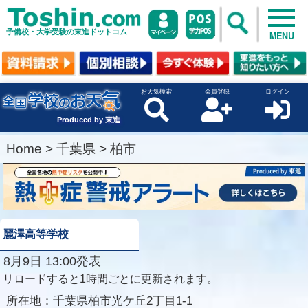
予備校・大学受験の東進ドットコム
MENU
お天気検索
会員登録
ログイン
Produced by 東進
Home
>
千葉県
>
柏市
麗澤高等学校
8月9日 13:00発表
リロードすると1時間ごとに更新されます。
所在地：
千葉県柏市光ケ丘2丁目1-1