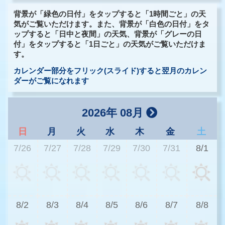
背景が「緑色の日付」をタップすると「1時間ごと」の天
気がご覧いただけます。また、背景が「白色の日付」をタ
ップすると「日中と夜間」の天気、背景が「グレーの日
付」をタップすると「1日ごと」の天気がご覧いただけま
す。
カレンダー部分をフリック(スライド)すると翌月のカレン
ダーがご覧になれます
2026年 08月
日
月
火
水
木
金
土
7/26
7/27
7/28
7/29
7/30
7/31
8/1
3
8/2
8/3
8/4
8/5
8/6
8/7
8/8