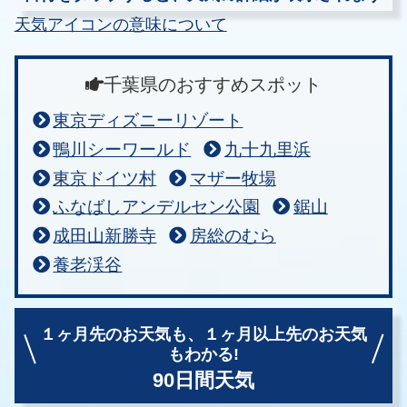
天気アイコンの意味について
千葉県のおすすめスポット
東京ディズニーリゾート
鴨川シーワールド
九十九里浜
東京ドイツ村
マザー牧場
ふなばしアンデルセン公園
鋸山
成田山新勝寺
房総のむら
養老渓谷
１ヶ月先のお天気も、
１ヶ月以上先のお天気
もわかる!
90日間天気