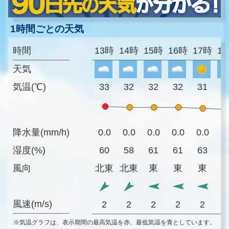
1時間ごとの天気
時間
13時
14時
15時
16時
17時
1
天気
気温(℃)
33
32
32
32
31
3
降水量(mm/h)
0.0
0.0
0.0
0.0
0.0
0
湿度(%)
60
58
61
61
63
7
風向
北東
北東
東
東
東
風速(m/s)
2
2
2
2
2
※気温グラフは、表示期間の最高気温を赤、最低気温を青としています。