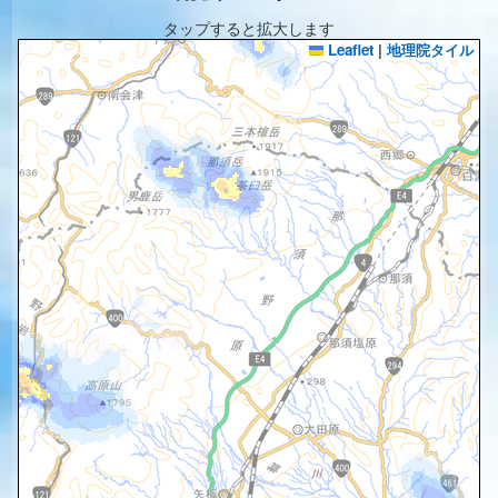
タップすると拡大します
Leaflet
|
地理院タイル