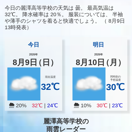
今日の麗澤高等学校の天気は
曇。
最高気温は
32℃。
降水確率は
20％。
服装については、
半袖
や薄手のシャツを着ると快適でしょう。
（
8月9日
13時発表）
今日
明日
2026年
2026年
8
月
9
日
（日）
8
月
10
日
（月）
同時刻の
現在温度
予想温度
32℃
30℃
20%
32℃
|
24℃
10%
30℃
|
23℃
麗澤高等学校の
雨雲レーダー