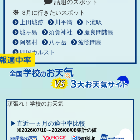
話題のスポット
8月に行きたいスポット
上田城跡
川平湾
下灘駅
城ヶ島
須賀神社
慶良間諸島
阿智村
八ヶ岳
波照間島
四国カルスト
頑張れ！学校のお天気
▶直近一ヵ月の適中率比較
※2026/07/10～2026/08/08集計の値