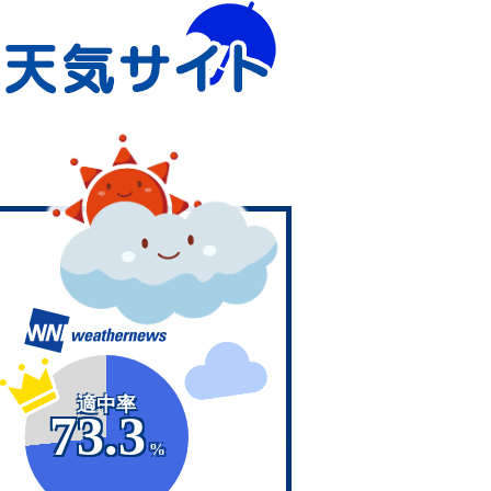
適中率
73.3
%