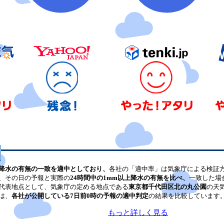
降水の有無の一致を適中としており、
各社の「適中率」は気象庁による検証
、その日の予報と実際の
24時間中の1mm以上降水の有無を比べ、
一致した場
代表地点として、気象庁の定める地点である
東京都千代田区北の丸公園
の天
は、
各社が公開している7日前0時の予報の適中判定
の結果を比較しています
もっと詳しく見る