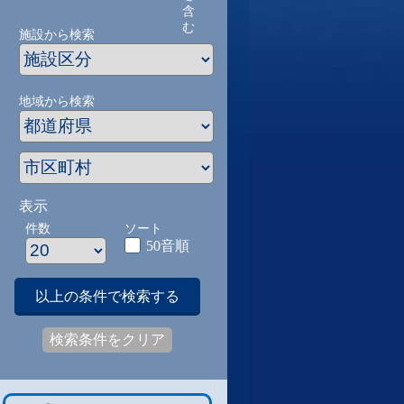
含
む
施設から検索
地域から検索
表示
件数
ソート
50音順
以上の条件で検索する
検索条件をクリア