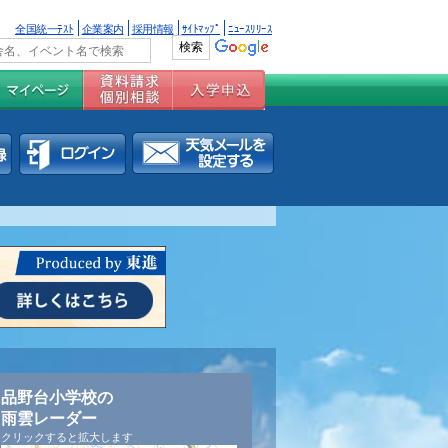
全国統一ﾃｽﾄ
企業案内
採用情報
ｻｲﾄﾏｯﾌﾟ
ﾆｭｰｽﾘﾘｰｽ
品野台小学校の
雨雲レーダー
クリックすると拡大します