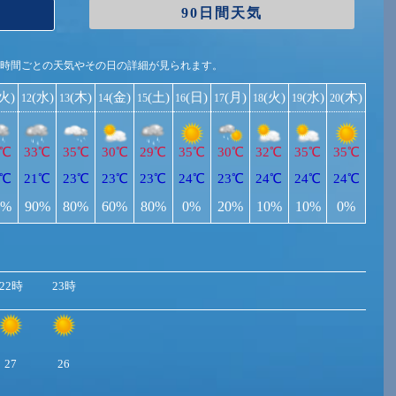
90日間天気
1時間ごとの天気やその日の詳細が見られます。
(火)
(水)
(木)
(金)
(土)
(日)
(月)
(火)
(水)
(木)
12
13
14
15
16
17
18
19
20
5℃
33℃
35℃
30℃
29℃
35℃
30℃
32℃
35℃
35℃
0℃
21℃
23℃
23℃
23℃
24℃
23℃
24℃
24℃
24℃
0%
90%
80%
60%
80%
0%
20%
10%
10%
0%
22時
23時
27
26