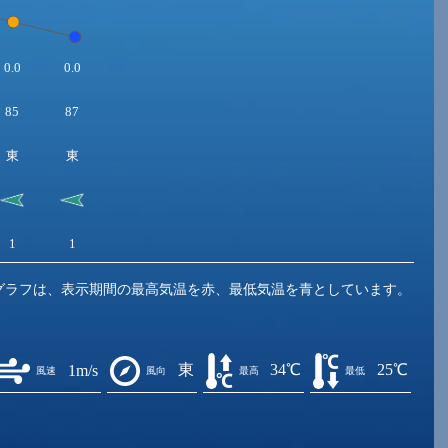
0.0
0.0
85
87
東
東
1
1
グラフは、表示期間の最高気温を赤、最低気温を青としています。
東
34℃
25℃
1m/s
風速
風向
最高
最低