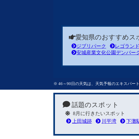
愛知県のおすすめス
ジブリパーク
レゴラン
安城産業文化公園デンパー
※ 46～90日の天気は、天気予報のエキスパ
話題のスポット
8月に行きたいスポット
上田城跡
川平湾
下灘