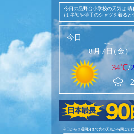
今日の品野台小学校の天気は
晴
は
半袖や薄手のシャツを着ると
今日
2026年
8月7日(金)
34℃
/
今日から２週間分まで先の天気が時間ごと