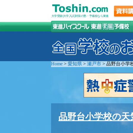
大学受験(大学入試)対策の塾・予備校なら東進
Home
>
愛知県
>
瀬戸市
>
品野台小学
品野台小学校の天