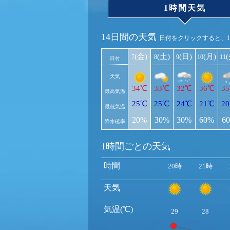
1時間天気
14日間の天気
日付をクリックすると、
(金)
(土)
(日)
(月)
7
8
9
10
11
日付
天気
34℃
33℃
32℃
36℃
3
最高気温
25℃
25℃
24℃
21℃
2
最低気温
20%
30%
30%
60%
6
降水確率
1時間ごとの天気
時間
20時
21時
天気
気温(℃)
29
28