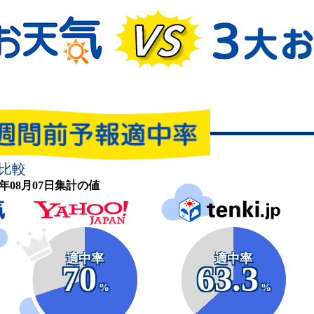
比較
26年08月07日集計の値
適中率
適中率
70
63.3
%
%