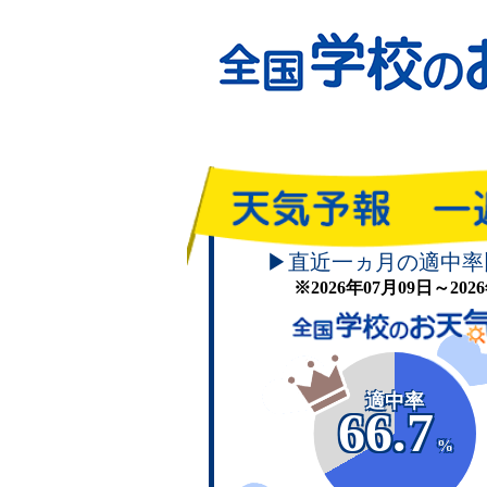
▶直近一ヵ月の適中率
※2026年07月09日～20
適中率
66.7
%