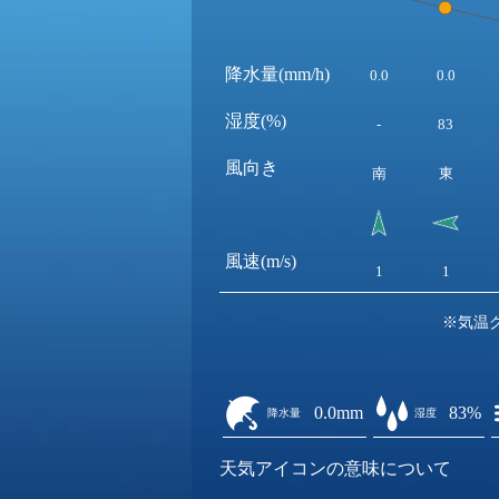
降水量(mm/h)
0.0
0.0
湿度(%)
-
83
風向き
南
東
風速(m/s)
1
1
※気温
0.0mm
83%
降水量
湿度
天気アイコンの意味について