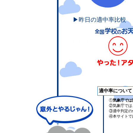
▶昨日の適中率比較
適中率について
①
気象庁では
②気象庁では
③適中判定の
④本サイトで