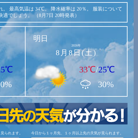
れ。
最高気温は
34℃。
降水確率は
20％。
服装について
快適でしょう。
（8月7日 20時発表）
明日
2026年
8月8日(土)
25℃
33℃
/
25℃
20%
30%
に見られます。
今日から１ヶ月先、１ヶ月以上先の天気が見られます。