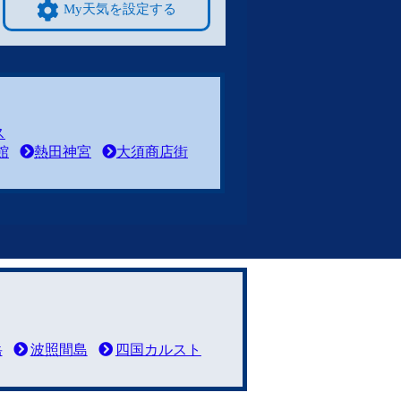
My天気を設定する
ス
館
熱田神宮
大須商店街
岳
波照間島
四国カルスト