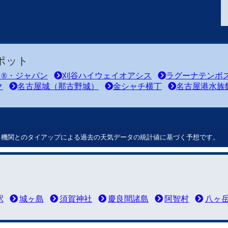
ポット
ド®・ジャパン
刈谷ハイウェイオアシス
ラグーナテンボ
ク
名古屋城（那古野城）
金シャチ横丁
名古屋港水族
ート機関とのタイアップによる過去の天気データの統計値に基づく予想です。
駅
城ヶ島
須賀神社
慶良間諸島
阿智村
八ヶ