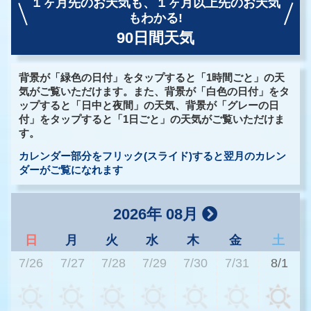
１ヶ月先のお天気も、
１ヶ月以上先のお天気
もわかる!
90日間天気
背景が「緑色の日付」をタップすると「1時間ごと」の天
気がご覧いただけます。また、背景が「白色の日付」をタ
ップすると「日中と夜間」の天気、背景が「グレーの日
付」をタップすると「1日ごと」の天気がご覧いただけま
す。
カレンダー部分をフリック(スライド)すると翌月のカレン
ダーがご覧になれます
2026年 08月
日
月
火
水
木
金
土
7/26
7/27
7/28
7/29
7/30
7/31
8/1
3