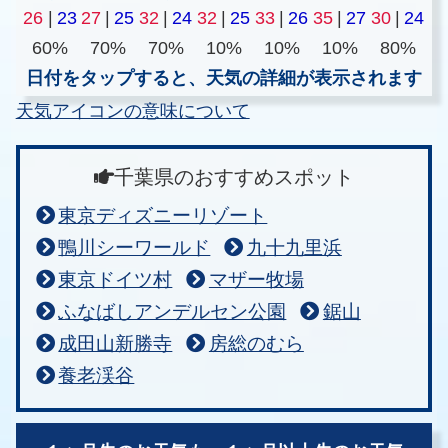
26
|
23
27
|
25
32
|
24
32
|
25
33
|
26
35
|
27
30
|
24
60%
70%
70%
10%
10%
10%
80%
日付をタップすると、天気の詳細が表示されます
天気アイコンの意味について
千葉県のおすすめスポット
東京ディズニーリゾート
鴨川シーワールド
九十九里浜
東京ドイツ村
マザー牧場
ふなばしアンデルセン公園
鋸山
成田山新勝寺
房総のむら
養老渓谷