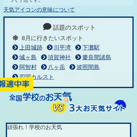
天気アイコンの意味について
話題のスポット
8月に行きたいスポット
上田城跡
川平湾
下灘駅
城ヶ島
須賀神社
慶良間諸島
阿智村
八ヶ岳
波照間島
四国カルスト
頑張れ！学校のお天気