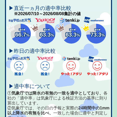
▶直近一ヵ月の適中率比較
※2026/07/10～2026/08/08集計の値
適中率
適中率
適中率
適中率
66.7
63.3
63.3
73.3
%
%
%
%
▶昨日の適中率比較
▶適中率について
①
気象庁では降水の有無の一致を適中としており、
各
社の「適中率」は気象庁による検証方法の基準に則り
算出しています。
②気象庁では、その日の予報と実際の
24時間中の1mm
以上降水の有無を比べ、
一致した場合に適中と判定し