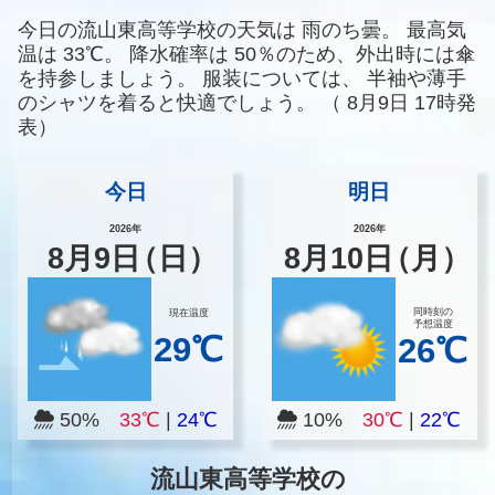
今日の流山東高等学校の天気は
雨のち曇。
最高気
温は
33℃。
降水確率は
50％のため、外出時には傘
を持参しましょう。
服装については、
半袖や薄手
のシャツを着ると快適でしょう。
（
8月9日 17時発
表）
今日
明日
2026年
2026年
8
月
9
日
（日）
8
月
10
日
（月）
同時刻の
現在温度
予想温度
29℃
26℃
50%
33℃
|
24℃
10%
30℃
|
22℃
流山東高等学校の