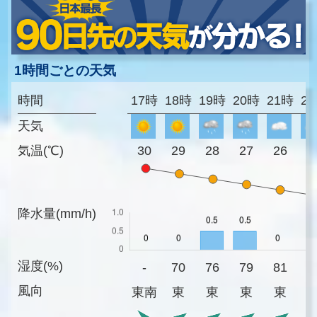
1時間ごとの天気
時間
17時
18時
19時
20時
21時
2
天気
気温(℃)
30
29
28
27
26
2
降水量(mm/h)
湿度(%)
-
70
76
79
81
8
風向
東南
東
東
東
東