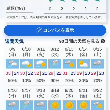
風速(m/s)
0
2
2
2
2
※気温グラフは、表示期間の最高気温を赤、最低気温を青としています。
コンパスを表示
週間天気
90日間の天気を見る
8/9
8/10
8/11
8/12
8/13
8/14
8/15
(日)
(月)
(火)
(水)
(木)
(金)
(土)
33
|
24
30
|
22
32
|
21
29
|
22
31
|
23
29
|
23
29
|
23
50%
10%
50%
90%
70%
30%
70%
8/16
8/17
8/18
8/19
8/20
8/21
8/22
(日)
(月)
(火)
(水)
(木)
(金)
(土)