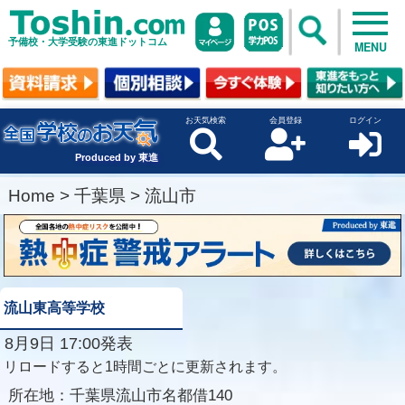
予備校・大学受験の東進ドットコム
MENU
お天気検索
会員登録
ログイン
Produced by 東進
Home
>
千葉県
>
流山市
流山東高等学校
8月9日 17:00発表
リロードすると1時間ごとに更新されます。
所在地：
千葉県流山市名都借140