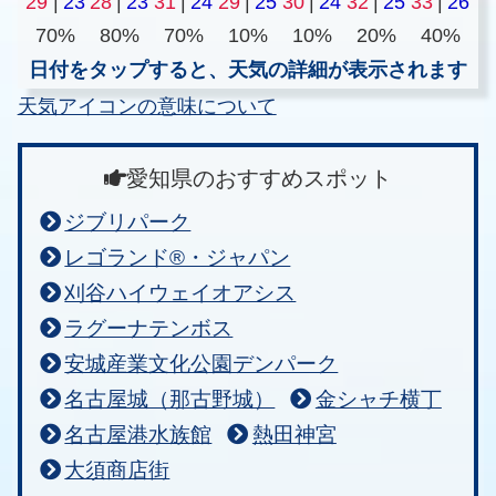
29
|
23
28
|
23
31
|
24
29
|
25
30
|
24
32
|
25
33
|
26
70%
80%
70%
10%
10%
20%
40%
日付をタップすると、天気の詳細が表示されます
天気アイコンの意味について
愛知県のおすすめスポット
ジブリパーク
レゴランド®・ジャパン
刈谷ハイウェイオアシス
ラグーナテンボス
安城産業文化公園デンパーク
名古屋城（那古野城）
金シャチ横丁
名古屋港水族館
熱田神宮
大須商店街