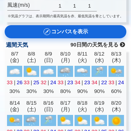
風速(m/s)
1
1
1
※気温グラフは、表示期間の最高気温を赤、最低気温を青としています。
コンパスを表示
週間天気
90日間の天気を見る
8/7
8/8
8/9
8/10
8/11
8/12
8/13
(金)
(土)
(日)
(月)
(火)
(水)
(木)
33
|
26
33
|
25
32
|
24
33
|
23
34
|
23
34
|
22
33
|
24
30%
30%
30%
80%
90%
90%
60%
8/14
8/15
8/16
8/17
8/18
8/19
8/20
(金)
(土)
(日)
(月)
(火)
(水)
(木)