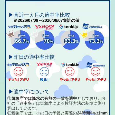
▶直近一ヵ月の適中率比較
※2026/07/09～2026/08/07集計の値
適中率
適中率
適中率
適中率
66.7
70
63.3
73.3
%
%
%
%
▶昨日の適中率比較
▶適中率について
①
気象庁では降水の有無の一致を適中としており、
各
社の「適中率」は気象庁による検証方法の基準に則り
算出しています。
②気象庁では、その日の予報と実際の
24時間中の1mm