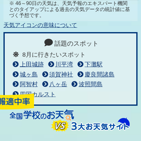
※ 46～90日の天気は、天気予報のエキスパート機関
とのタイアップによる過去の天気データの統計値に基
づく予想です。
天気アイコンの意味について
話題のスポット
8月に行きたいスポット
上田城跡
川平湾
下灘駅
城ヶ島
須賀神社
慶良間諸島
阿智村
八ヶ岳
波照間島
四国カルスト