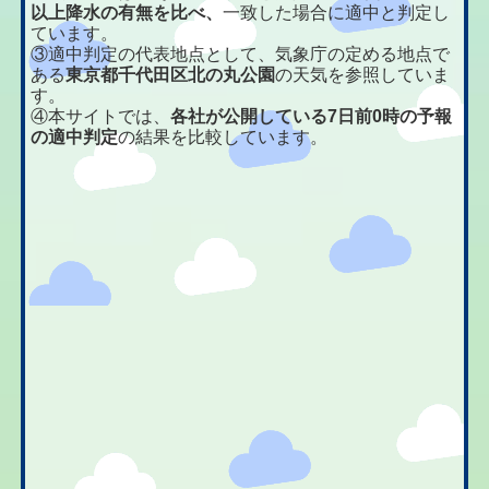
以上降水の有無を比べ、
一致した場合に適中と判定し
ています。
③適中判定の代表地点として、気象庁の定める地点で
ある
東京都千代田区北の丸公園
の天気を参照していま
す。
④本サイトでは、
各社が公開している7日前0時の予報
の適中判定
の結果を比較しています。