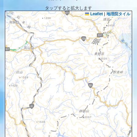
タップすると拡大します
Leaflet
|
地理院タイル