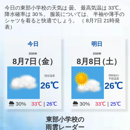
今日の東部小学校の天気は
曇。
最高気温は
33℃。
降水確率は
30％。
服装については、
半袖や薄手の
シャツを着ると快適でしょう。
（
8月7日 21時発
表）
今日
明日
2026年
2026年
8
月
7
日
（金）
8
月
8
日
（土）
同時刻の
現在温度
予想温度
26℃
26℃
30%
33℃
|
26℃
30%
33℃
|
25℃
東部小学校の
雨雲レーダー