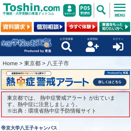
予備校・大学受験の東進ドットコム
MENU
お天気検索
会員登録
ログイン
Produced by 東進
Home
>
東京都
>
八王子市
東京都では、 熱中症警戒アラート が出ていま
す。熱中症に注意しましょう。
※出典：環境省熱中症予防情報サイト
帝京大学八王子キャンパス