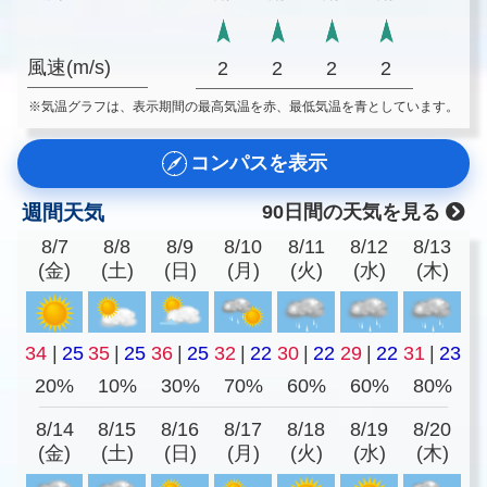
風速(m/s)
2
2
2
2
※気温グラフは、表示期間の最高気温を赤、最低気温を青としています。
コンパスを表示
週間天気
90日間の天気を見る
8/7
8/8
8/9
8/10
8/11
8/12
8/13
(金)
(土)
(日)
(月)
(火)
(水)
(木)
34
|
25
35
|
25
36
|
25
32
|
22
30
|
22
29
|
22
31
|
23
20%
10%
30%
70%
60%
60%
80%
8/14
8/15
8/16
8/17
8/18
8/19
8/20
(金)
(土)
(日)
(月)
(火)
(水)
(木)