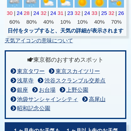
30
|
24
28
|
24
32
|
24
31
|
23
32
|
24
33
|
25
32
|
26
60%
80%
40%
10%
10%
40%
70%
日付をタップすると、天気の詳細が表示されます
天気アイコンの意味について
東京都のおすすめスポット
東京タワー
東京スカイツリー
浅草寺
渋谷スクランブル交差点
銀座
お台場
上野公園
池袋サンシャインシティ
高尾山
昭和記念公園
１ヶ月先のお天気も、
１ヶ月以上先のお天気