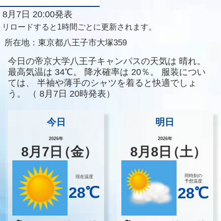
8月7日 20:00発表
リロードすると1時間ごとに更新されます。
所在地：
東京都八王子市大塚359
今日の帝京大学八王子キャンパスの天気は
晴れ。
最高気温は
34℃。
降水確率は
20％。
服装につい
ては、
半袖や薄手のシャツを着ると快適でしょ
う。
（
8月7日 20時発表）
今日
明日
2026年
2026年
8
月
7
日
（金）
8
月
8
日
（土）
同時刻の
現在温度
予想温度
28℃
28℃