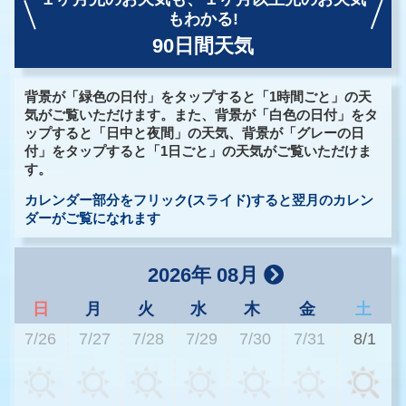
もわかる!
90日間天気
背景が「緑色の日付」をタップすると「1時間ごと」の天
気がご覧いただけます。また、背景が「白色の日付」をタ
ップすると「日中と夜間」の天気、背景が「グレーの日
付」をタップすると「1日ごと」の天気がご覧いただけま
す。
カレンダー部分をフリック(スライド)すると翌月のカレン
ダーがご覧になれます
2026年 08月
日
月
火
水
木
金
土
7/26
7/27
7/28
7/29
7/30
7/31
8/1
3