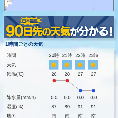
1時間ごとの天気
時間
20時
21時
22時
23時
天気
気温(℃)
28
28
27
27
降水量(mm/h)
0.0
0.0
0.0
0.0
湿度(%)
87
89
91
91
風向
南
南
南
南