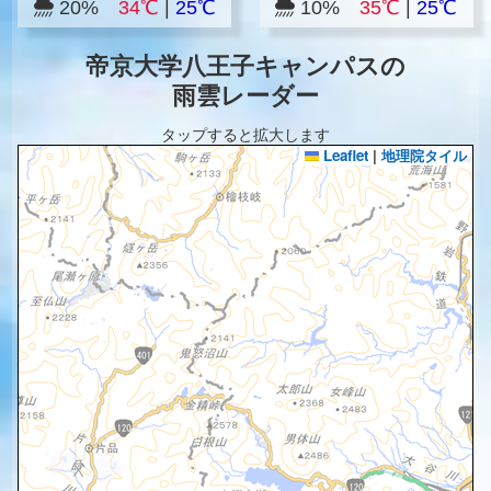
20%
34℃
|
25℃
10%
35℃
|
25℃
帝京大学八王子キャンパスの
雨雲レーダー
タップすると拡大します
Leaflet
|
地理院タイル