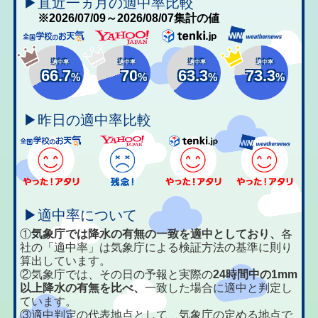
▶直近一ヵ月の適中率比較
※2026/07/09～2026/08/07集計の値
適中率
適中率
適中率
適中率
66.7
70
63.3
73.3
%
%
%
%
▶昨日の適中率比較
▶適中率について
①
気象庁では降水の有無の一致を適中としており、
各
社の「適中率」は気象庁による検証方法の基準に則り
算出しています。
②気象庁では、その日の予報と実際の
24時間中の1mm
以上降水の有無を比べ、
一致した場合に適中と判定し
ています。
③適中判定の代表地点として、気象庁の定める地点で