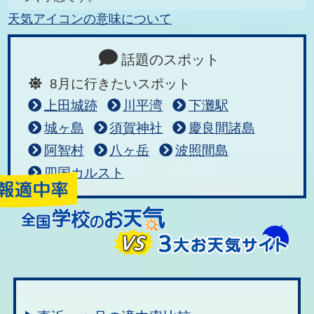
天気アイコンの意味について
話題のスポット
8月に行きたいスポット
上田城跡
川平湾
下灘駅
城ヶ島
須賀神社
慶良間諸島
阿智村
八ヶ岳
波照間島
四国カルスト