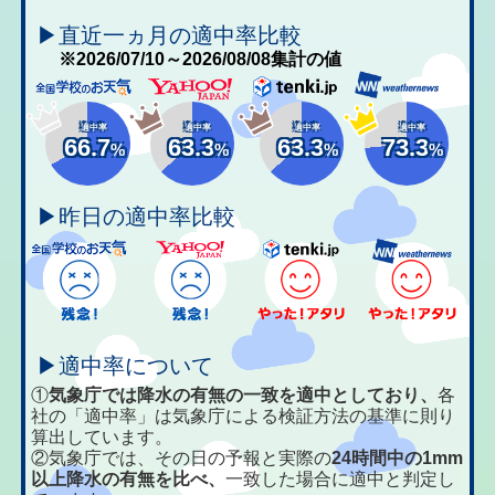
▶直近一ヵ月の適中率比較
※2026/07/10～2026/08/08集計の値
適中率
適中率
適中率
適中率
66.7
63.3
63.3
73.3
%
%
%
%
▶昨日の適中率比較
▶適中率について
①
気象庁では降水の有無の一致を適中としており、
各
社の「適中率」は気象庁による検証方法の基準に則り
算出しています。
②気象庁では、その日の予報と実際の
24時間中の1mm
以上降水の有無を比べ、
一致した場合に適中と判定し