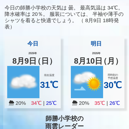
今日の師勝小学校の天気は
曇。
最高気温は
34℃。
降水確率は
20％。
服装については、
半袖や薄手の
シャツを着ると快適でしょう。
（
8月9日 18時発
表）
今日
明日
2026年
2026年
8
月
9
日
（日）
8
月
10
日
（月）
同時刻の
現在温度
予想温度
31℃
30℃
20%
34℃
|
25℃
20%
35℃
|
26℃
師勝小学校の
雨雲レーダー