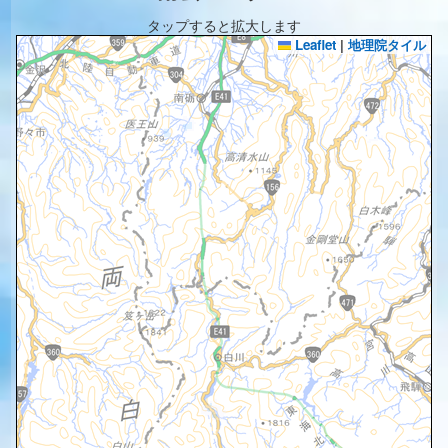
タップすると拡大します
Leaflet
|
地理院タイル