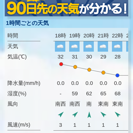
1時間ごとの天気
時間
18時
19時
20時
21時
22時
2
天気
気温(℃)
32
31
30
29
28
2
降水量(mm/h)
0.0
0.0
0.0
0.0
0.0
0
湿度(%)
-
59
62
65
68
7
風向
南西
南西
南
東南
東南
風速(m/s)
3
1
1
1
1