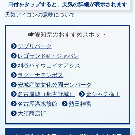
日付をタップすると、天気の詳細が表示されます
天気アイコンの意味について
愛知県のおすすめスポット
ジブリパーク
レゴランド®・ジャパン
刈谷ハイウェイオアシス
ラグーナテンボス
安城産業文化公園デンパーク
名古屋城（那古野城）
金シャチ横丁
名古屋港水族館
熱田神宮
大須商店街