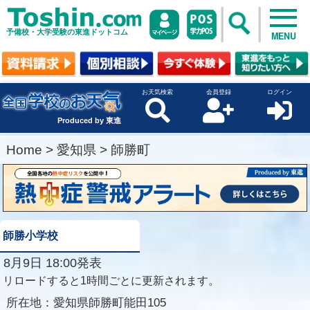
予備校・大学受験の東進ドットコム
MENU
お天気検索
会員登録
ログイン
Produced by 東進
Home
>
愛知県
>
師勝町
師勝小学校
8月9日 18:00発表
リロードすると1時間ごとに更新されます。
所在地：
愛知県師勝町能田105