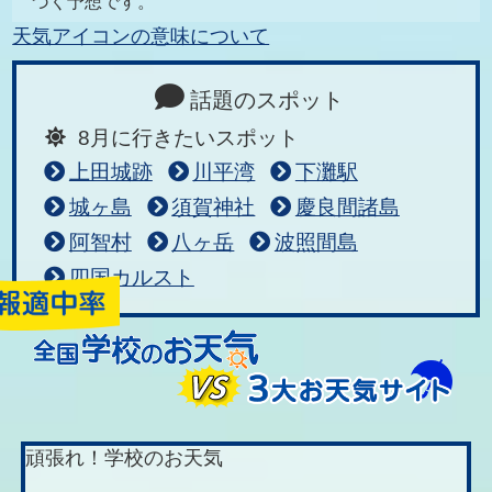
づく予想です。
天気アイコンの意味について
話題のスポット
8月に行きたいスポット
上田城跡
川平湾
下灘駅
城ヶ島
須賀神社
慶良間諸島
阿智村
八ヶ岳
波照間島
四国カルスト
頑張れ！学校のお天気