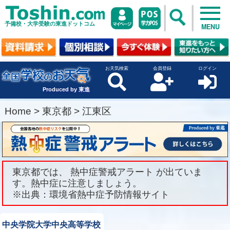
予備校・大学受験の東進ドットコム
MENU
お天気検索
会員登録
ログイン
Produced by 東進
Home
>
東京都
>
江東区
東京都では、 熱中症警戒アラート が出ていま
す。熱中症に注意しましょう。
※出典：環境省熱中症予防情報サイト
中央学院大学中央高等学校