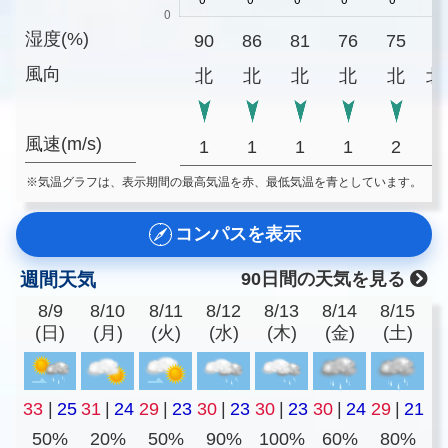
湿度(%)
90
86
81
76
75
7
風向
北
北
北
北
北
北
風速(m/s)
1
1
1
1
2
※気温グラフは、表示期間の最高気温を赤、最低気温を青としています。
コンパスを表示
週間天気
90日間の天気を見る
8/9
8/10
8/11
8/12
8/13
8/14
8/15
(日)
(月)
(火)
(水)
(木)
(金)
(土)
33
|
25
31
|
24
29
|
23
30
|
23
30
|
23
30
|
24
29
|
21
50%
20%
50%
90%
100%
60%
80%