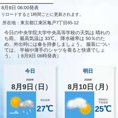
8月9日 06:00発表
リロードすると1時間ごとに更新されます。
所在地：
東京都江東区亀戸7丁目65-12
今日の中央学院大学中央高等学校の天気は
晴れの
ち雨。
最高気温は
33℃。
降水確率は
50％のた
め、外出時には傘を持参しましょう。
服装につい
ては、
半袖や薄手のシャツを着ると快適でしょ
う。
（
8月9日 06時発表）
今日
明日
2026年
2026年
8
月
9
日
（日）
8
月
10
日
（月）
同時刻の
現在温度
予想温度
27℃
25℃