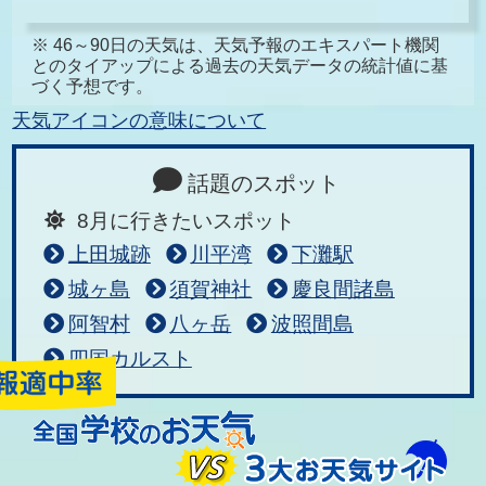
※ 46～90日の天気は、天気予報のエキスパート機関
とのタイアップによる過去の天気データの統計値に基
づく予想です。
天気アイコンの意味について
話題のスポット
8月に行きたいスポット
上田城跡
川平湾
下灘駅
城ヶ島
須賀神社
慶良間諸島
阿智村
八ヶ岳
波照間島
四国カルスト