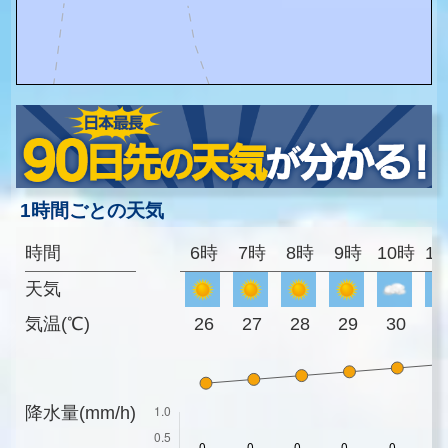
1時間ごとの天気
時間
6時
7時
8時
9時
10時
1
天気
気温(℃)
26
27
28
29
30
3
降水量(mm/h)