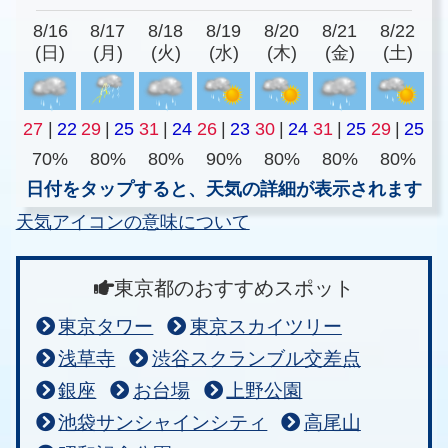
8/16
8/17
8/18
8/19
8/20
8/21
8/22
(日)
(月)
(火)
(水)
(木)
(金)
(土)
27
|
22
29
|
25
31
|
24
26
|
23
30
|
24
31
|
25
29
|
25
70%
80%
80%
90%
80%
80%
80%
日付をタップすると、天気の詳細が表示されます
天気アイコンの意味について
東京都のおすすめスポット
東京タワー
東京スカイツリー
浅草寺
渋谷スクランブル交差点
銀座
お台場
上野公園
池袋サンシャインシティ
高尾山