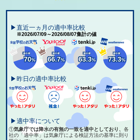
▶直近一ヵ月の適中率比較
※2026/07/09～2026/08/07集計の値
適中率
適中率
適中率
適中率
70
66.7
63.3
73.3
%
%
%
%
▶昨日の適中率比較
▶適中率について
①
気象庁では降水の有無の一致を適中としており、
各
社の「適中率」は気象庁による検証方法の基準に則り