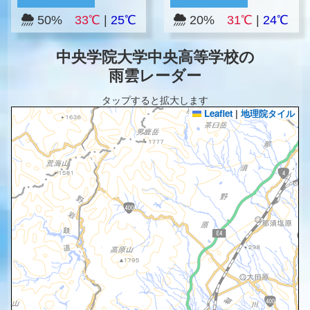
50%
33℃
|
25℃
20%
31℃
|
24℃
中央学院大学中央高等学校の
雨雲レーダー
タップすると拡大します
Leaflet
|
地理院タイル