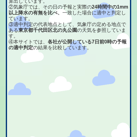
算出しています。
②気象庁では、その日の予報と実際の
24時間中の1mm
以上降水の有無を比べ、
一致した場合に適中と判定し
ています。
③適中判定の代表地点として、気象庁の定める地点で
ある
東京都千代田区北の丸公園
の天気を参照していま
す。
④本サイトでは、
各社が公開している7日前0時の予報
の適中判定
の結果を比較しています。