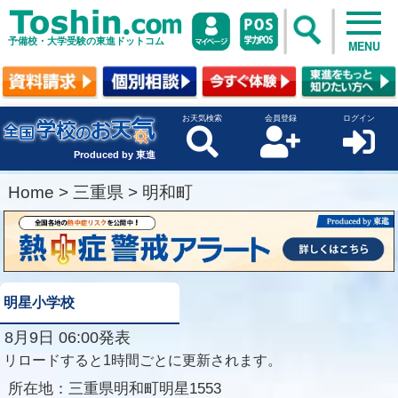
予備校・大学受験の東進ドットコム
MENU
お天気検索
会員登録
ログイン
Produced by 東進
Home
>
三重県
>
明和町
明星小学校
8月9日 06:00発表
リロードすると1時間ごとに更新されます。
所在地：
三重県明和町明星1553