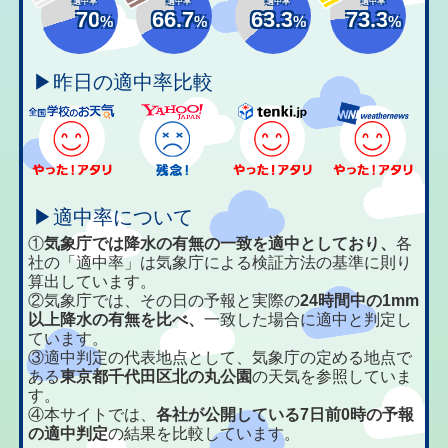
適中率
適中率
適中率
適中率
70
66.7
63.3
73.3
%
%
%
%
▶昨日の適中率比較
▶適中率について
①
気象庁では降水の有無の一致を適中としており、
各
社の「適中率」は気象庁による検証方法の基準に則り
算出しています。
②気象庁では、その日の予報と実際の
24時間中の1mm
以上降水の有無を比べ、
一致した場合に適中と判定し
ています。
③適中判定の代表地点として、気象庁の定める地点で
ある
東京都千代田区北の丸公園
の天気を参照していま
す。
④本サイトでは、
各社が公開している7日前0時の予報
の適中判定
の結果を比較しています。