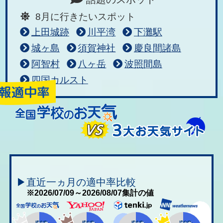
8月に行きたいスポット
上田城跡
川平湾
下灘駅
城ヶ島
須賀神社
慶良間諸島
阿智村
八ヶ岳
波照間島
四国カルスト
▶直近一ヵ月の適中率比較
※2026/07/09～2026/08/07集計の値