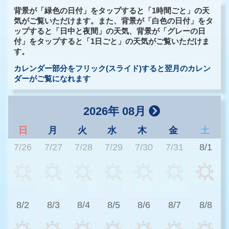
背景が「緑色の日付」をタップすると「1時間ごと」の天
気がご覧いただけます。また、背景が「白色の日付」をタ
ップすると「日中と夜間」の天気、背景が「グレーの日
付」をタップすると「1日ごと」の天気がご覧いただけま
す。
カレンダー部分をフリック(スライド)すると翌月のカレン
ダーがご覧になれます
2026年 08月
日
月
火
水
木
金
土
7/26
7/27
7/28
7/29
7/30
7/31
8/1
2
8/2
8/3
8/4
8/5
8/6
8/7
8/8