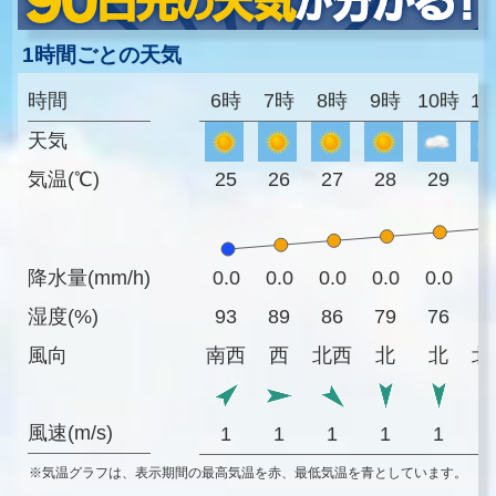
1時間ごとの天気
時間
6時
7時
8時
9時
10時
1
天気
気温(℃)
25
26
27
28
29
3
降水量(mm/h)
0.0
0.0
0.0
0.0
0.0
0
湿度(%)
93
89
86
79
76
7
風向
南西
西
北西
北
北
北
風速(m/s)
1
1
1
1
1
※気温グラフは、表示期間の最高気温を赤、最低気温を青としています。