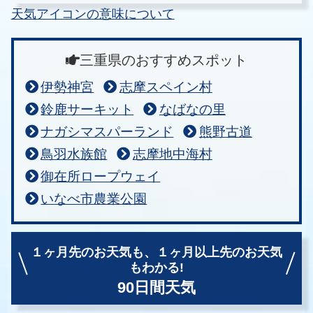
天気アイコンの意味について
三重県のおすすめスポット
伊勢神宮
志摩スペイン村
鈴鹿サーキット
なばなの里
ナガシマスパーランド
熊野古道
鳥羽水族館
志摩地中海村
御在所ロープウェイ
いなべ市農業公園
１ヶ月先のお天気も、
１ヶ月以上先のお天気
もわかる!
90日間天気