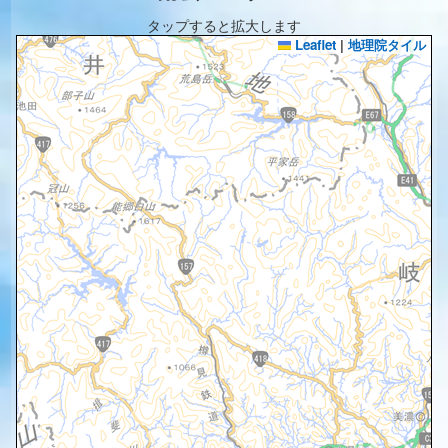
タップすると拡大します
Leaflet
|
地理院タイル