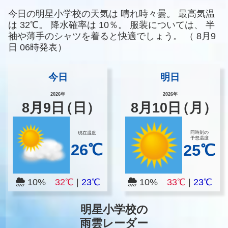
今日の明星小学校の天気は
晴れ時々曇。
最高気温
は
32℃。
降水確率は
10％。
服装については、
半
袖や薄手のシャツを着ると快適でしょう。
（
8月9
日 06時発表）
今日
明日
2026年
2026年
8
月
9
日
（日）
8
月
10
日
（月）
同時刻の
現在温度
予想温度
26℃
25℃
10%
32℃
|
23℃
10%
33℃
|
23℃
明星小学校の
雨雲レーダー