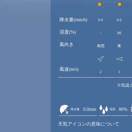
降水量(mm/h)
0.0
0.0
湿度(%)
-
86
風向き
南西
東
風速(m/s)
2
1
※気温
0.0mm
86%
降水量
湿度
天気アイコンの意味について