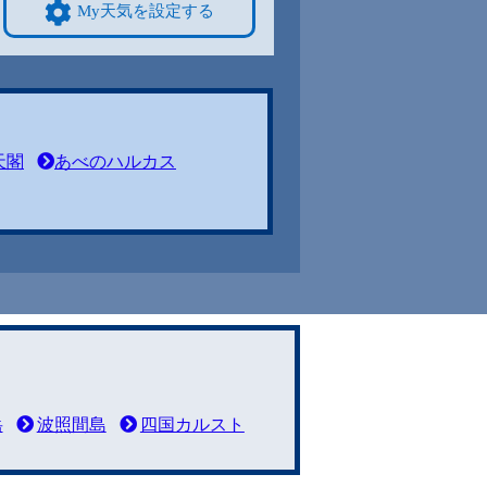
My天気を設定する
天閣
あべのハルカス
岳
波照間島
四国カルスト