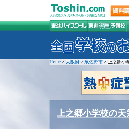
大学受験(大学入試)対策の塾・予備校なら東進
Home
>
大阪府
>
泉佐野市
>
上之郷小
上之郷小学校の天