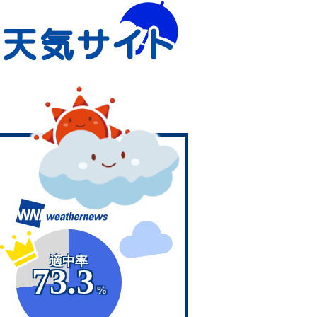
適中率
73.3
%