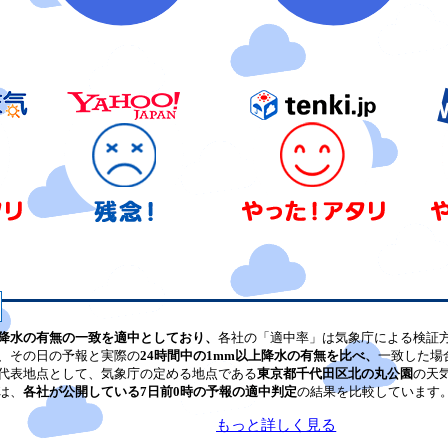
降水の有無の一致を適中としており、
各社の「適中率」は気象庁による検証
、その日の予報と実際の
24時間中の1mm以上降水の有無を比べ、
一致した場
代表地点として、気象庁の定める地点である
東京都千代田区北の丸公園
の天
は、
各社が公開している7日前0時の予報の適中判定
の結果を比較しています
もっと詳しく見る