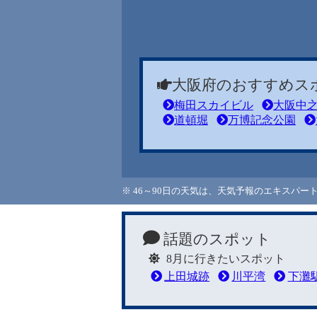
大阪府のおすすめス
梅田スカイビル
大阪中
道頓堀
万博記念公園
※ 46～90日の天気は、天気予報のエキスパ
話題のスポット
8月に行きたいスポット
上田城跡
川平湾
下灘