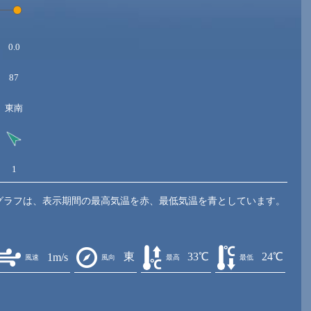
0.0
87
東南
1
グラフは、表示期間の最高気温を赤、最低気温を青としています。
東
33℃
24℃
1m/s
風速
風向
最高
最低