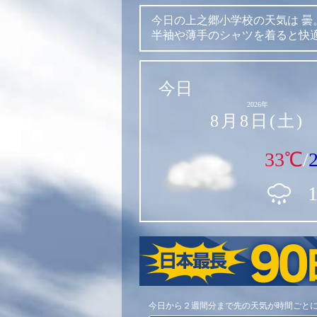
今日の上之郷小学校の天気は
曇
半袖や薄手のシャツを着ると快
今日
2026年
8月8日(土)
33℃
/
今日から２週間分まで先の天気が時間ごと