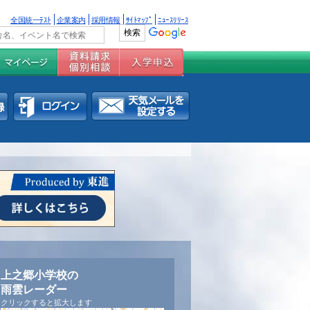
全国統一ﾃｽﾄ
企業案内
採用情報
ｻｲﾄﾏｯﾌﾟ
ﾆｭｰｽﾘﾘｰｽ
上之郷小学校の
雨雲レーダー
クリックすると拡大します