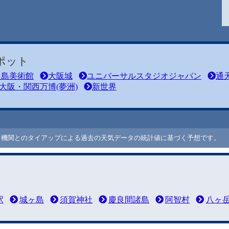
ポット
之島美術館
大阪城
ユニバーサルスタジオジャパン
通
大阪・関西万博(夢洲)
新世界
ート機関とのタイアップによる過去の天気データの統計値に基づく予想です。
駅
城ヶ島
須賀神社
慶良間諸島
阿智村
八ヶ