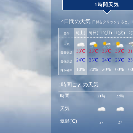
1時間天気
14日間の天気
日付をクリックすると、
(土)
(日)
(月)
(火)
8
9
10
11
12
日付
天気
33℃
33℃
33℃
33℃
3
最高気温
24℃
25℃
24℃
23℃
2
最低気温
10%
20%
20%
60%
6
降水確率
1時間ごとの天気
時間
21時
22時
天気
気温(℃)
27
27