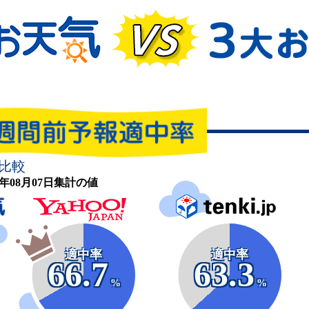
比較
26年08月07日集計の値
適中率
適中率
66.7
63.3
%
%