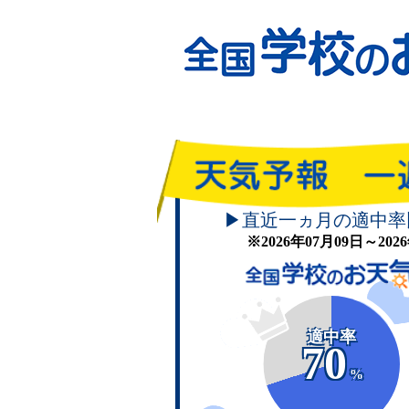
▶直近一ヵ月の適中率
※2026年07月09日～20
適中率
70
%