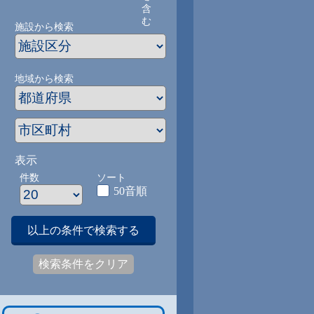
含
む
施設から検索
地域から検索
表示
件数
ソート
50音順
以上の条件で検索する
検索条件をクリア