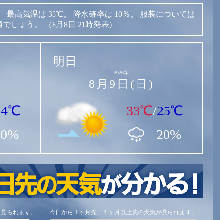
。
最高気温は
33℃。
降水確率は
10％。
服装については
適でしょう。
（8月8日 21時発表）
明日
2026年
8月9日(日)
24℃
33℃
/
25℃
10%
20%
に見られます。
今日から１ヶ月先、１ヶ月以上先の天気が見られます。