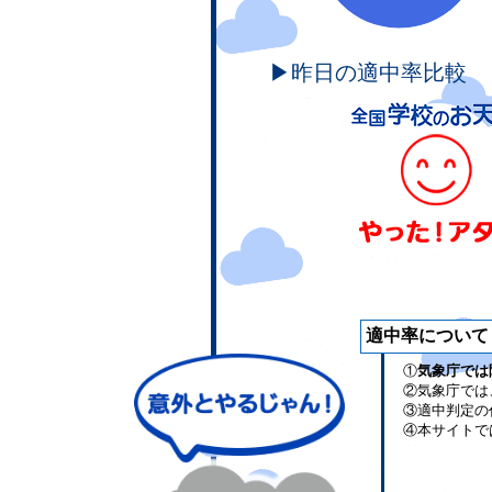
▶昨日の適中率比較
適中率について
①
気象庁では
②気象庁では
③適中判定の
④本サイトで