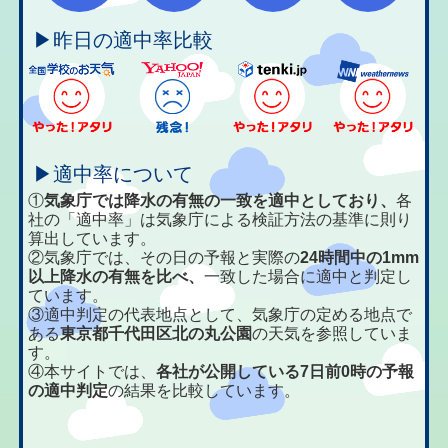
▶昨日の適中率比較
▶適中率について
①
気象庁では降水の有無の一致を適中としており、
各
社の「適中率」は気象庁による検証方法の基準に則り
算出しています。
②気象庁では、その日の予報と実際の
24時間中の1mm
以上降水の有無を比べ、
一致した場合に適中と判定し
ています。
③適中判定の代表地点として、気象庁の定める地点で
ある
東京都千代田区北の丸公園
の天気を参照していま
す。
④本サイトでは、
各社が公開している7日前0時の予報
の適中判定
の結果を比較しています。