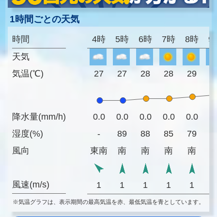
1時間ごとの天気
時間
4時
5時
6時
7時
8時
9
天気
気温(℃)
27
27
28
28
29
3
降水量(mm/h)
0.0
0.0
0.0
0.0
0.0
0
湿度(%)
-
89
88
85
79
7
風向
東南
南
南
南
南
風速(m/s)
1
1
1
1
1
※気温グラフは、表示期間の最高気温を赤、最低気温を青としています。