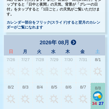
ップすると「日中と夜間」の天気、背景が「グレーの日
付」をタップすると「1日ごと」の天気がご覧いただけま
す。
カレンダー部分をフリック(スライド)すると翌月のカレン
ダーがご覧になれます
2026年 08月
日
月
火
水
木
金
土
7/26
7/27
7/28
7/29
7/30
7/31
8/1
3
8/2
8/3
8/4
8/5
8/6
8/7
8/8
34
|
27
3