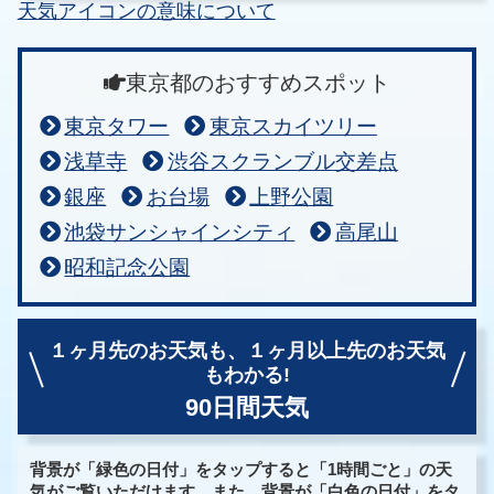
天気アイコンの意味について
東京都のおすすめスポット
東京タワー
東京スカイツリー
浅草寺
渋谷スクランブル交差点
銀座
お台場
上野公園
池袋サンシャインシティ
高尾山
昭和記念公園
１ヶ月先のお天気も、
１ヶ月以上先のお天気
もわかる!
90日間天気
背景が「緑色の日付」をタップすると「1時間ごと」の天
気がご覧いただけます。また、背景が「白色の日付」をタ