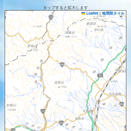
タップすると拡大します
Leaflet
|
地理院タイル