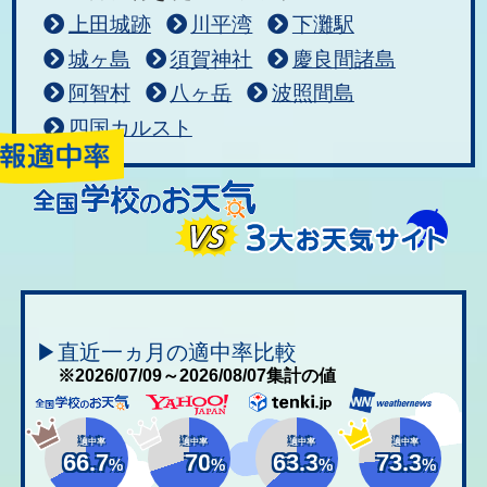
上田城跡
川平湾
下灘駅
城ヶ島
須賀神社
慶良間諸島
阿智村
八ヶ岳
波照間島
四国カルスト
▶直近一ヵ月の適中率比較
※2026/07/09～2026/08/07集計の値
適中率
適中率
適中率
適中率
66.7
70
63.3
73.3
%
%
%
%