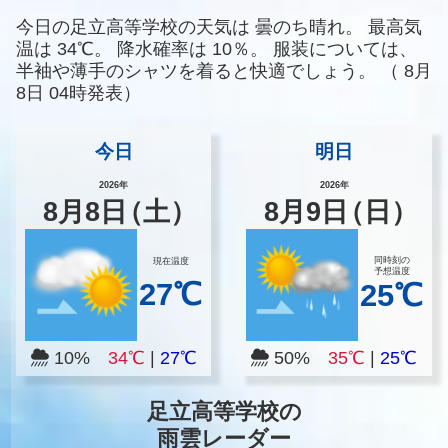
今日の足立高等学校の天気は
曇のち晴れ。
最高気
温は
34℃。
降水確率は
10％。
服装については、
半袖や薄手のシャツを着ると快適でしょう。
（
8月
8日 04時発表）
今日
明日
2026年
2026年
8
月
8
日
（土）
8
月
9
日
（日）
同時刻の
現在温度
予想温度
27℃
25℃
10%
34℃
|
27℃
50%
35℃
|
25℃
足立高等学校の
雨雲レーダー