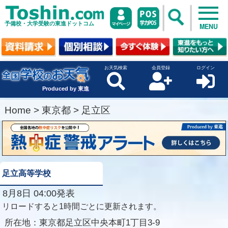
予備校・大学受験の東進ドットコム
MENU
お天気検索
会員登録
ログイン
Produced by 東進
Home
>
東京都
>
足立区
足立高等学校
8月8日 04:00発表
リロードすると1時間ごとに更新されます。
所在地：
東京都足立区中央本町1丁目3-9