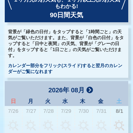
もわかる!
90日間天気
背景が「緑色の日付」をタップすると「1時間ごと」の天
気がご覧いただけます。また、背景が「白色の日付」をタ
ップすると「日中と夜間」の天気、背景が「グレーの日
付」をタップすると「1日ごと」の天気がご覧いただけま
す。
カレンダー部分をフリック(スライド)すると翌月のカレン
ダーがご覧になれます
2026年 08月
日
月
火
水
木
金
土
7/26
7/27
7/28
7/29
7/30
7/31
8/1
2