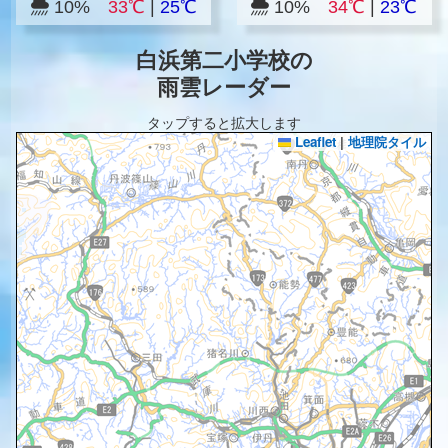
10%
33℃
|
25℃
10%
34℃
|
23℃
白浜第二小学校の
雨雲レーダー
タップすると拡大します
Leaflet
|
地理院タイル