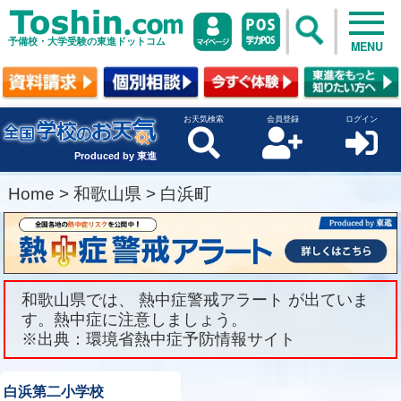
予備校・大学受験の東進ドットコム
MENU
お天気検索
会員登録
ログイン
Produced by 東進
Home
>
和歌山県
>
白浜町
和歌山県では、 熱中症警戒アラート が出ていま
す。熱中症に注意しましょう。
※出典：環境省熱中症予防情報サイト
白浜第二小学校