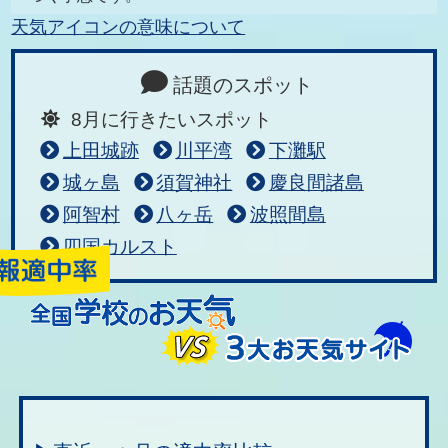
天気アイコンの意味について
話題のスポット
8月に行きたいスポット
上田城跡
川平湾
下灘駅
城ヶ島
須賀神社
慶良間諸島
阿智村
八ヶ岳
波照間島
四国カルスト