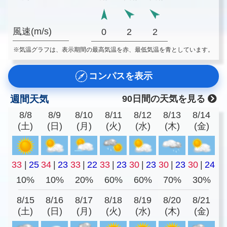
風速(m/s)
0
2
2
※気温グラフは、表示期間の最高気温を赤、最低気温を青としています。
コンパスを表示
週間天気
90日間の天気を見る
8/8
8/9
8/10
8/11
8/12
8/13
8/14
(土)
(日)
(月)
(火)
(水)
(木)
(金)
33
|
25
34
|
23
33
|
22
33
|
23
30
|
23
30
|
23
30
|
24
10%
10%
20%
60%
60%
70%
30%
8/15
8/16
8/17
8/18
8/19
8/20
8/21
(土)
(日)
(月)
(火)
(水)
(木)
(金)