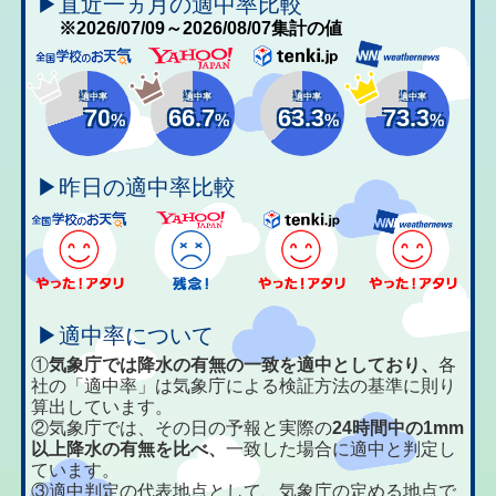
▶直近一ヵ月の適中率比較
※2026/07/09～2026/08/07集計の値
適中率
適中率
適中率
適中率
70
66.7
63.3
73.3
%
%
%
%
▶昨日の適中率比較
▶適中率について
①
気象庁では降水の有無の一致を適中としており、
各
社の「適中率」は気象庁による検証方法の基準に則り
算出しています。
②気象庁では、その日の予報と実際の
24時間中の1mm
以上降水の有無を比べ、
一致した場合に適中と判定し
ています。
③適中判定の代表地点として、気象庁の定める地点で