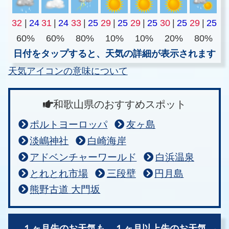
32
|
24
31
|
24
33
|
25
29
|
25
29
|
25
30
|
25
29
|
25
60%
60%
80%
10%
10%
20%
80%
日付をタップすると、天気の詳細が表示されます
天気アイコンの意味について
和歌山県のおすすめスポット
ポルトヨーロッパ
友ヶ島
淡嶋神社
白崎海岸
アドベンチャーワールド
白浜温泉
とれとれ市場
三段壁
円月島
熊野古道 大門坂
１ヶ月先のお天気も、
１ヶ月以上先のお天気