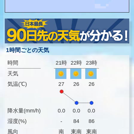
1時間ごとの天気
時間
21時
22時
23時
天気
気温(℃)
27
26
26
降水量(mm/h)
0.0
0.0
0.0
湿度(%)
-
84
86
風向
南
東南
東南