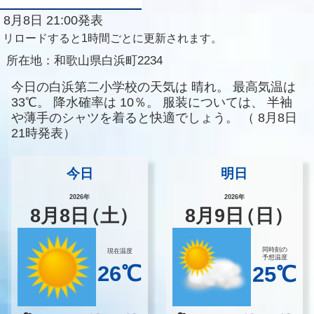
8月8日 21:00発表
リロードすると1時間ごとに更新されます。
所在地：
和歌山県白浜町2234
今日の白浜第二小学校の天気は
晴れ。
最高気温は
33℃。
降水確率は
10％。
服装については、
半袖
や薄手のシャツを着ると快適でしょう。
（
8月8日
21時発表）
今日
明日
2026年
2026年
8
月
8
日
（土）
8
月
9
日
（日）
同時刻の
現在温度
予想温度
26℃
25℃