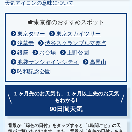
天気アイコンの意味について
東京都のおすすめスポット
東京タワー
東京スカイツリー
浅草寺
渋谷スクランブル交差点
銀座
お台場
上野公園
池袋サンシャインシティ
高尾山
昭和記念公園
１ヶ月先のお天気も、
１ヶ月以上先のお天気
もわかる!
90日間天気
背景が「緑色の日付」をタップすると「1時間ごと」の天
気がご覧いただけます。また、背景が「白色の日付」をタ