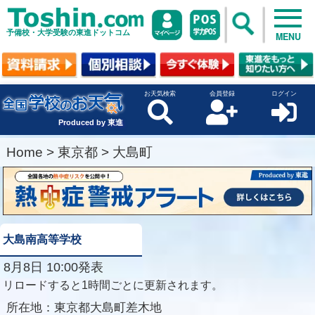
予備校・大学受験の東進ドットコム
MENU
お天気検索
会員登録
ログイン
Produced by 東進
Home
>
東京都
>
大島町
大島南高等学校
8月8日 10:00発表
リロードすると1時間ごとに更新されます。
所在地：
東京都大島町差木地