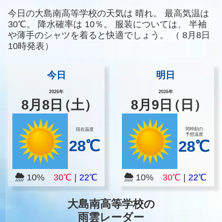
今日の大島南高等学校の天気は
晴れ。
最高気温は
30℃。
降水確率は
10％。
服装については、
半袖
や薄手のシャツを着ると快適でしょう。
（
8月8日
10時発表）
今日
明日
2026年
2026年
8
月
8
日
（土）
8
月
9
日
（日）
同時刻の
現在温度
予想温度
28℃
28℃
10%
30℃
|
22℃
10%
30℃
|
22℃
大島南高等学校の
雨雲レーダー