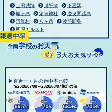
上田城跡
川平湾
下灘駅
城ヶ島
須賀神社
慶良間諸島
阿智村
八ヶ岳
波照間島
四国カルスト
▶直近一ヵ月の適中率比較
※2026/07/09～2026/08/07集計の値
適中率
適中率
適中率
適中率
66.7
70
63.3
73.3
%
%
%
%