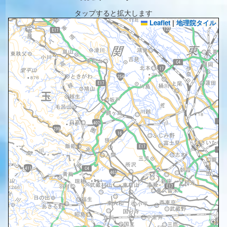
タップすると拡大します
Leaflet
|
地理院タイル