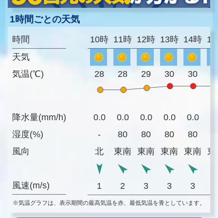
1時間ごとの天気
時間
10時
11時
12時
13時
14時
1
天気
気温(℃)
28
28
29
30
30
3
降水量(mm/h)
0.0
0.0
0.0
0.0
0.0
0
湿度(%)
-
80
80
80
80
8
風向
北
東南
東南
東南
東南
東
風速(m/s)
1
2
3
3
3
※気温グラフは、表示期間の最高気温を赤、最低気温を青としています。