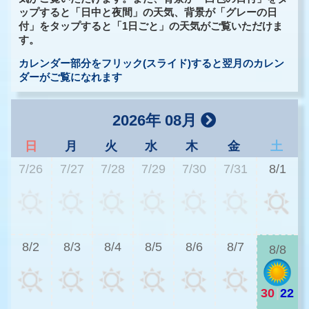
ップすると「日中と夜間」の天気、背景が「グレーの日
付」をタップすると「1日ごと」の天気がご覧いただけま
す。
カレンダー部分をフリック(スライド)すると翌月のカレン
ダーがご覧になれます
2026年 08月
日
月
火
水
木
金
土
7/26
7/27
7/28
7/29
7/30
7/31
8/1
2
8/2
8/3
8/4
8/5
8/6
8/7
8/8
30
|
22
2