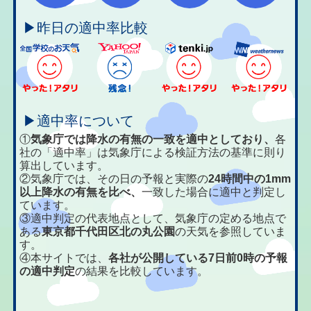
▶昨日の適中率比較
▶適中率について
①
気象庁では降水の有無の一致を適中としており、
各
社の「適中率」は気象庁による検証方法の基準に則り
算出しています。
②気象庁では、その日の予報と実際の
24時間中の1mm
以上降水の有無を比べ、
一致した場合に適中と判定し
ています。
③適中判定の代表地点として、気象庁の定める地点で
ある
東京都千代田区北の丸公園
の天気を参照していま
す。
④本サイトでは、
各社が公開している7日前0時の予報
の適中判定
の結果を比較しています。