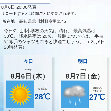
8月6日 20:00発表
リロードすると1時間ごとに更新されます。
所在地：
高知県北川村野友甲1545
今日の北川小学校の天気は
晴れ。
最高気温は
33℃。
降水確率は
20％。
服装については、
半袖
や薄手のシャツを着ると快適でしょう。
（
8月6日
20時発表）
今日
明日
2026年
2026年
8
月
6
日
（木）
8
月
7
日
（金）
同時刻の
現在温度
予想温度
28℃
27℃