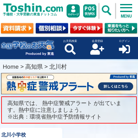
予備校・大学受験の東進ドットコム
MENU
お天気検索
会員登録
ログイン
Produced by 東進
Home
>
高知県
>
北川村
高知県では、 熱中症警戒アラート が出ていま
す。熱中症に注意しましょう。
※出典：環境省熱中症予防情報サイト
北川小学校