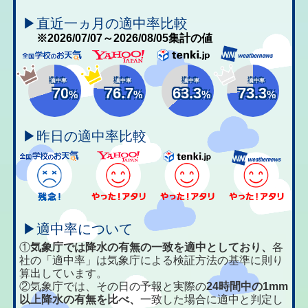
▶直近一ヵ月の適中率比較
※2026/07/07～2026/08/05集計の値
適中率
適中率
適中率
適中率
70
76.7
63.3
73.3
%
%
%
%
▶昨日の適中率比較
▶適中率について
①
気象庁では降水の有無の一致を適中としており、
各
社の「適中率」は気象庁による検証方法の基準に則り
算出しています。
②気象庁では、その日の予報と実際の
24時間中の1mm
以上降水の有無を比べ、
一致した場合に適中と判定し