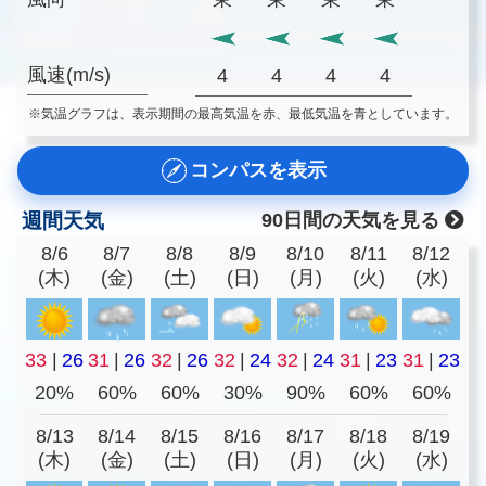
風速(m/s)
4
4
4
4
※気温グラフは、表示期間の最高気温を赤、最低気温を青としています。
コンパスを表示
週間天気
90日間の天気を見る
8/6
8/7
8/8
8/9
8/10
8/11
8/12
(木)
(金)
(土)
(日)
(月)
(火)
(水)
33
|
26
31
|
26
32
|
26
32
|
24
32
|
24
31
|
23
31
|
23
20%
60%
60%
30%
90%
60%
60%
8/13
8/14
8/15
8/16
8/17
8/18
8/19
(木)
(金)
(土)
(日)
(月)
(火)
(水)