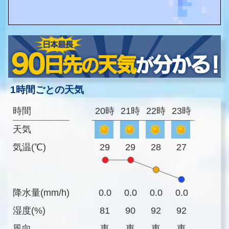
1時間ごとの天気
時間
20時
21時
22時
23時
天気
気温(℃)
29
29
28
27
降水量(mm/h)
0.0
0.0
0.0
0.0
湿度(%)
81
90
92
92
風向
東
東
東
東