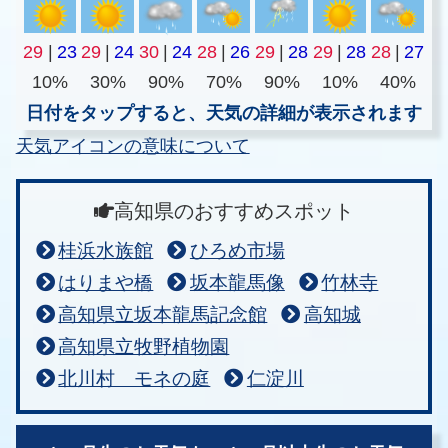
29
|
23
29
|
24
30
|
24
28
|
26
29
|
28
29
|
28
28
|
27
10%
30%
90%
70%
90%
10%
40%
日付をタップすると、天気の詳細が表示されます
天気アイコンの意味について
高知県のおすすめスポット
桂浜水族館
ひろめ市場
はりまや橋
坂本龍馬像
竹林寺
高知県立坂本龍馬記念館
高知城
高知県立牧野植物園
北川村 モネの庭
仁淀川