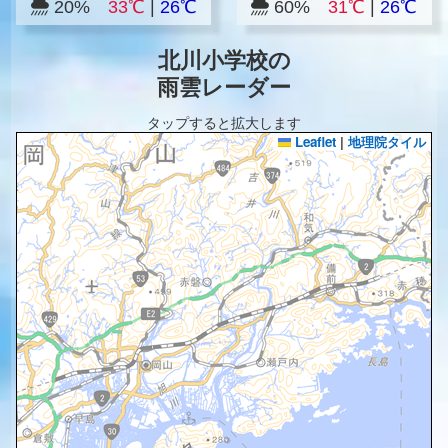
20%
33℃
|
26℃
60%
31℃
|
26℃
北川小学校の
雨雲レーダー
タップすると拡大します
Leaflet
|
地理院タイル