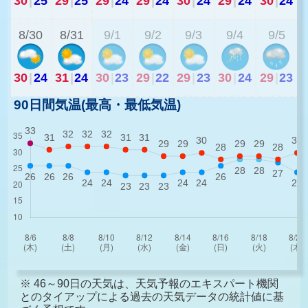
30
|
25
29
|
25
29
|
24
29
|
24
30
|
24
29
|
24
30
|
24
2
8/30
8/31
9/1
9/2
9/3
9/4
9/5
30
|
24
31
|
24
30
|
23
29
|
22
29
|
23
30
|
24
29
|
23
90日間気温(最高・最低気温)
※ 46～90日の天気は、天気予報のエキスパート機関
とのタイアップによる過去の天気データの統計値に基