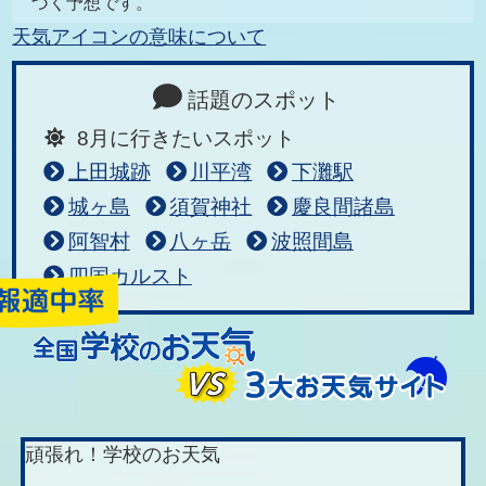
づく予想です。
天気アイコンの意味について
話題のスポット
8月に行きたいスポット
上田城跡
川平湾
下灘駅
城ヶ島
須賀神社
慶良間諸島
阿智村
八ヶ岳
波照間島
四国カルスト
頑張れ！学校のお天気