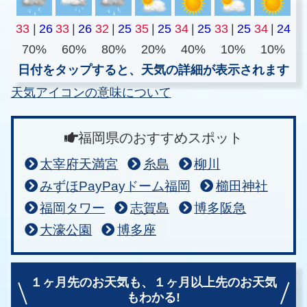
33
|
26
33
|
26
32
|
25
35
|
25
34
|
25
33
|
25
34
|
24
70%
60%
80%
20%
40%
10%
10%
日付をタップすると、天気の詳細が表示されます
天気アイコンの意味について
福岡県のおすすめスポット
太宰府天満宮
糸島
柳川
みずほPayPayドーム福岡
櫛田神社
福岡タワー
志賀島
博多阪急
大濠公園
博多座
１ヶ月先のお天気も、
１ヶ月以上先のお天気
もわかる!