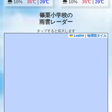
10%
35℃
|
29℃
10%
35℃
|
29℃
篠栗小学校の
雨雲レーダー
タップすると拡大します
Leaflet
|
地理院タイル