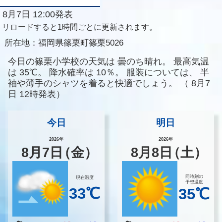
8月7日 12:00発表
リロードすると1時間ごとに更新されます。
所在地：
福岡県篠栗町篠栗5026
今日の篠栗小学校の天気は
曇のち晴れ。
最高気温
は
35℃。
降水確率は
10％。
服装については、
半
袖や薄手のシャツを着ると快適でしょう。
（
8月7
日 12時発表）
今日
明日
2026年
2026年
8
月
7
日
（金）
8
月
8
日
（土）
同時刻の
現在温度
予想温度
33℃
35℃