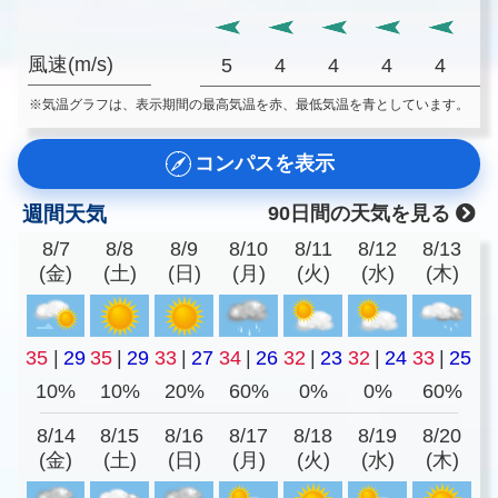
風速(m/s)
5
4
4
4
4
※気温グラフは、表示期間の最高気温を赤、最低気温を青としています。
コンパスを表示
週間天気
90日間の天気を見る
8/7
8/8
8/9
8/10
8/11
8/12
8/13
(金)
(土)
(日)
(月)
(火)
(水)
(木)
35
|
29
35
|
29
33
|
27
34
|
26
32
|
23
32
|
24
33
|
25
10%
10%
20%
60%
0%
0%
60%
8/14
8/15
8/16
8/17
8/18
8/19
8/20
(金)
(土)
(日)
(月)
(火)
(水)
(木)