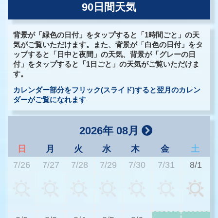
90日間天気
背景が「緑色の日付」をタップすると「1時間ごと」の天
気がご覧いただけます。また、背景が「白色の日付」をタ
ップすると「日中と夜間」の天気、背景が「グレーの日
付」をタップすると「1日ごと」の天気がご覧いただけま
す。
カレンダー部分をフリック(スライド)すると翌月のカレン
ダーがご覧になれます
2026年 08月
日
月
火
水
木
金
土
7/26
7/27
7/28
7/29
7/30
7/31
8/1
3