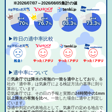
※2026/07/07～2026/08/05集計の値
適中率
適中率
適中率
適中率
70
76.7
63.3
73.3
%
%
%
%
▶昨日の適中率比較
▶適中率について
①
気象庁では降水の有無の一致を適中としており、
各
社の「適中率」は気象庁による検証方法の基準に則り
算出しています。
②気象庁では、その日の予報と実際の
24時間中の1mm
以上降水の有無を比べ、
一致した場合に適中と判定し
ています。
③適中判定の代表地点として、気象庁の定める地点で