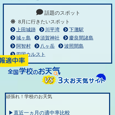
話題のスポット
8月に行きたいスポット
上田城跡
川平湾
下灘駅
城ヶ島
須賀神社
慶良間諸島
阿智村
八ヶ岳
波照間島
四国カルスト
頑張れ！学校のお天気
▶直近一ヵ月の適中率比較