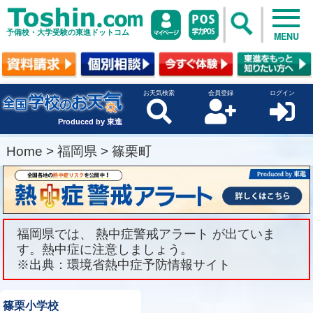
予備校・大学受験の東進ドットコム
MENU
お天気検索
会員登録
ログイン
Produced by 東進
Home
>
福岡県
>
篠栗町
福岡県では、 熱中症警戒アラート が出ていま
す。熱中症に注意しましょう。
※出典：環境省熱中症予防情報サイト
篠栗小学校