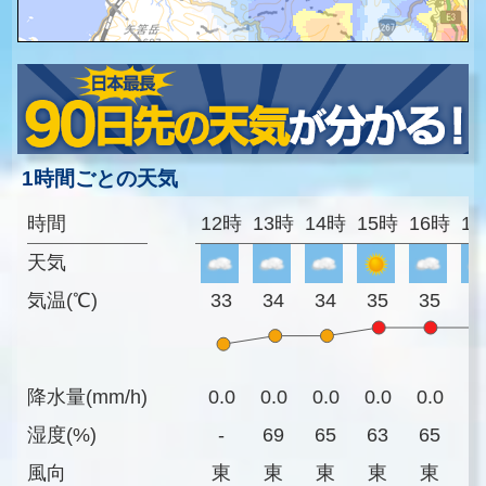
1時間ごとの天気
時間
12時
13時
14時
15時
16時
1
天気
気温(℃)
33
34
34
35
35
3
降水量(mm/h)
0.0
0.0
0.0
0.0
0.0
0
湿度(%)
-
69
65
63
65
6
風向
東
東
東
東
東