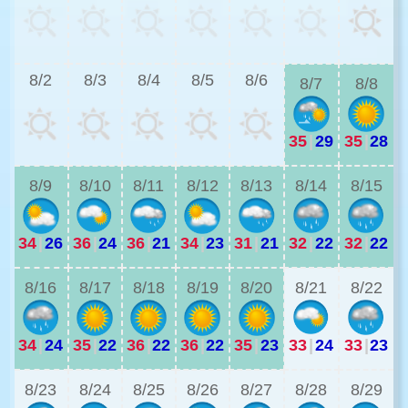
3
8/2
8/3
8/4
8/5
8/6
8/7
8/8
35
|
29
35
|
28
3
8/9
8/10
8/11
8/12
8/13
8/14
8/15
34
|
26
36
|
24
36
|
21
34
|
23
31
|
21
32
|
22
32
|
22
2
8/16
8/17
8/18
8/19
8/20
8/21
8/22
34
|
24
35
|
22
36
|
22
36
|
22
35
|
23
33
|
24
33
|
23
2
8/23
8/24
8/25
8/26
8/27
8/28
8/29