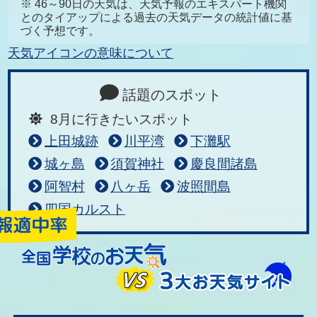
※ 46～90日の天気は、天気予報のエキスパート機関
とのタイアップによる過去の天気データの統計値に基
づく予想です。
天気アイコンの意味について
話題のスポット
8月に行きたいスポット
上田城跡
川平湾
下灘駅
城ヶ島
須賀神社
慶良間諸島
阿智村
八ヶ岳
波照間島
四国カルスト