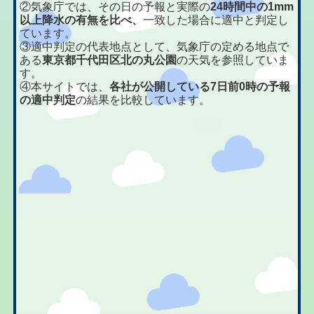
②気象庁では、その日の予報と実際の
24時間中の1mm
以上降水の有無を比べ、
一致した場合に適中と判定し
ています。
③適中判定の代表地点として、気象庁の定める地点で
ある
東京都千代田区北の丸公園
の天気を参照していま
す。
④本サイトでは、
各社が公開している7日前0時の予報
の適中判定
の結果を比較しています。