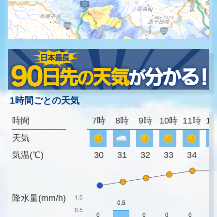
1時間ごとの天気
時間
7時
8時
9時
10時
11時
1
天気
気温(℃)
30
31
32
33
34
3
降水量(mm/h)