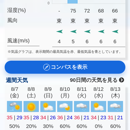
湿度(%)
-
75
72
68
66
6
風向
東
東
東
東
東
風速(m/s)
4
5
6
6
6
※気温グラフは、表示期間の最高気温を赤、最低気温を青としています。
コンパスを表示
週間天気
90日間の天気を見る
8/7
8/8
8/9
8/10
8/11
8/12
8/13
(金)
(土)
(日)
(月)
(火)
(水)
(木)
35
|
29
35
|
28
34
|
26
36
|
24
36
|
21
34
|
23
31
|
21
50%
20%
30%
60%
60%
0%
60%