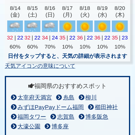
8/14
8/15
8/16
8/17
8/18
8/19
8/20
(金)
(土)
(日)
(月)
(火)
(水)
(木)
32
|
22
32
|
22
34
|
24
35
|
22
36
|
22
36
|
22
35
|
23
60%
60%
70%
10%
10%
10%
10%
日付をタップすると、天気の詳細が表示されます
天気アイコンの意味について
福岡県のおすすめスポット
太宰府天満宮
糸島
柳川
みずほPayPayドーム福岡
櫛田神社
福岡タワー
志賀島
博多阪急
大濠公園
博多座