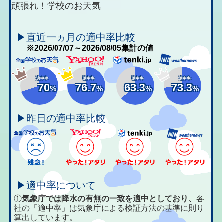
頑張れ！学校のお天気
▶直近一ヵ月の適中率比較
※2026/07/07～2026/08/05集計の値
適中率
適中率
適中率
適中率
70
76.7
63.3
73.3
%
%
%
%
▶昨日の適中率比較
▶適中率について
①
気象庁では降水の有無の一致を適中としており、
各
社の「適中率」は気象庁による検証方法の基準に則り
算出しています。