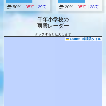
50%
35℃
|
29℃
20%
35℃
|
28℃
千年小学校の
雨雲レーダー
タップすると拡大します
Leaflet
|
地理院タイル