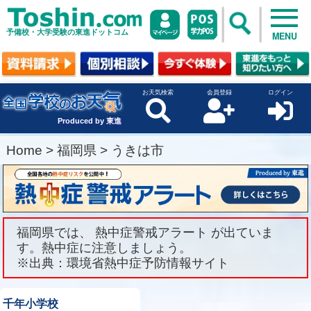
予備校・大学受験の東進ドットコム
MENU
お天気検索
会員登録
ログイン
Produced by 東進
Home
>
福岡県
>
うきは市
福岡県では、 熱中症警戒アラート が出ていま
す。熱中症に注意しましょう。
※出典：環境省熱中症予防情報サイト
千年小学校