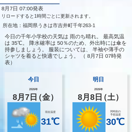
8月7日 07:00発表
リロードすると1時間ごとに更新されます。
所在地：
福岡県うきは市吉井町千年263-1
今日の千年小学校の天気は
雨のち晴れ。
最高気温
は
35℃。
降水確率は
50％のため、外出時には傘を
持参しましょう。
服装については、
半袖や薄手の
シャツを着ると快適でしょう。
（
8月7日 07時発
表）
今日
明日
2026年
2026年
8
月
7
日
（金）
8
月
8
日
（土）
同時刻の
現在温度
予想温度
31℃
30℃