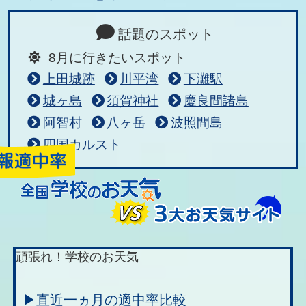
話題のスポット
8月に行きたいスポット
上田城跡
川平湾
下灘駅
城ヶ島
須賀神社
慶良間諸島
阿智村
八ヶ岳
波照間島
四国カルスト
頑張れ！学校のお天気
▶直近一ヵ月の適中率比較