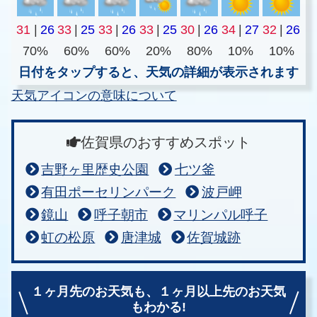
31
|
26
33
|
25
33
|
26
33
|
25
30
|
26
34
|
27
32
|
26
70%
60%
60%
20%
80%
10%
10%
日付をタップすると、天気の詳細が表示されます
天気アイコンの意味について
佐賀県のおすすめスポット
吉野ヶ里歴史公園
七ツ釜
有田ポーセリンパーク
波戸岬
鏡山
呼子朝市
マリンパル呼子
虹の松原
唐津城
佐賀城跡
１ヶ月先のお天気も、
１ヶ月以上先のお天気
もわかる!