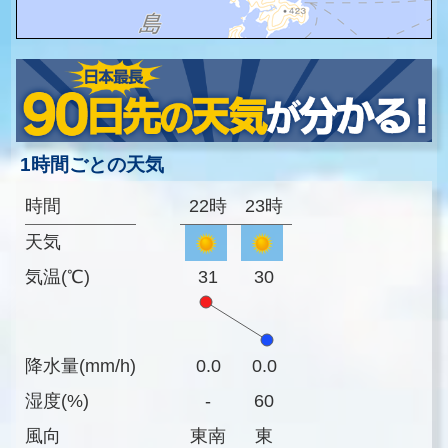
1時間ごとの天気
時間
22時
23時
天気
気温(℃)
31
30
降水量(mm/h)
0.0
0.0
湿度(%)
-
60
風向
東南
東