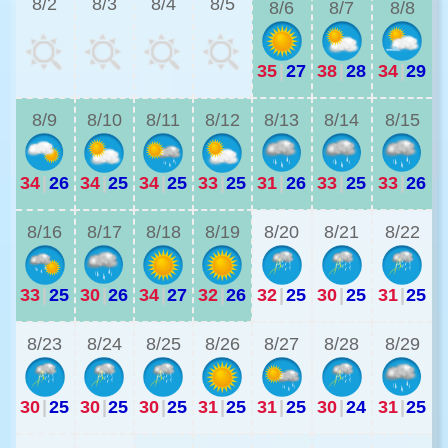
8/2
8/3
8/4
8/5
8/6
8/7
8/8
35
|
27
38
|
28
34
|
29
3
8/9
8/10
8/11
8/12
8/13
8/14
8/15
34
|
26
34
|
25
34
|
25
33
|
25
31
|
26
33
|
25
33
|
26
2
8/16
8/17
8/18
8/19
8/20
8/21
8/22
33
|
25
30
|
26
34
|
27
32
|
26
32
|
25
30
|
25
31
|
25
2
8/23
8/24
8/25
8/26
8/27
8/28
8/29
30
|
25
30
|
25
30
|
25
31
|
25
31
|
25
30
|
24
31
|
25
2