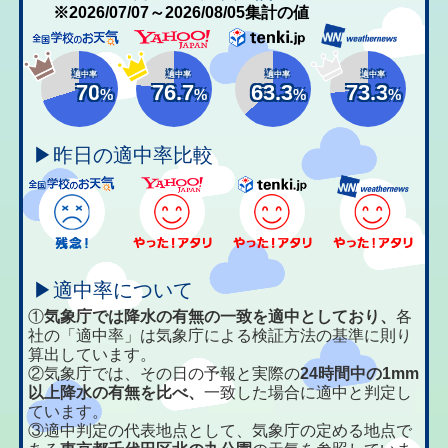
※2026/07/07～2026/08/05集計の値
適中率
適中率
適中率
適中率
70
76.7
63.3
73.3
%
%
%
%
▶昨日の適中率比較
▶適中率について
①
気象庁では降水の有無の一致を適中としており、
各
社の「適中率」は気象庁による検証方法の基準に則り
算出しています。
②気象庁では、その日の予報と実際の
24時間中の1mm
以上降水の有無を比べ、
一致した場合に適中と判定し
ています。
③適中判定の代表地点として、気象庁の定める地点で