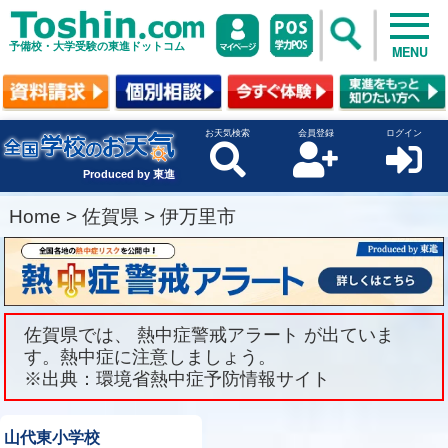
予備校・大学受験の東進ドットコム
MENU
お天気検索
会員登録
ログイン
Produced by 東進
Home
>
佐賀県
>
伊万里市
佐賀県では、 熱中症警戒アラート が出ていま
す。熱中症に注意しましょう。
※出典：環境省熱中症予防情報サイト
山代東小学校