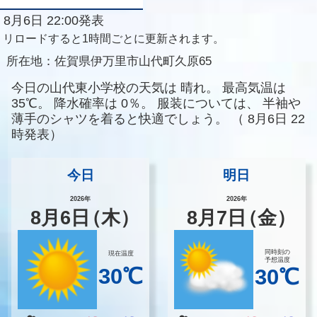
8月6日 22:00発表
リロードすると1時間ごとに更新されます。
所在地：
佐賀県伊万里市山代町久原65
今日の山代東小学校の天気は
晴れ。
最高気温は
35℃。
降水確率は
0％。
服装については、
半袖や
薄手のシャツを着ると快適でしょう。
（
8月6日 22
時発表）
今日
明日
2026年
2026年
8
月
6
日
（木）
8
月
7
日
（金）
同時刻の
現在温度
予想温度
30℃
30℃