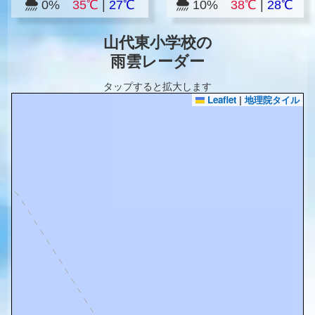
0%
35℃
|
27℃
10%
38℃
|
28℃
山代東小学校の
雨雲レーダー
タップすると拡大します
Leaflet
|
地理院タイル