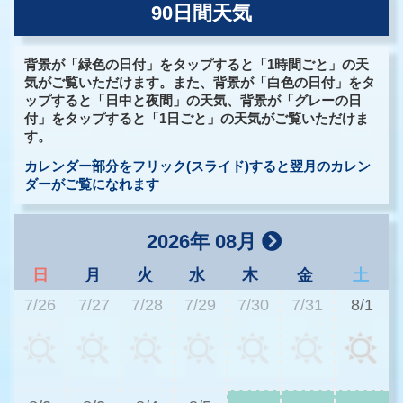
90日間天気
背景が「緑色の日付」をタップすると「1時間ごと」の天
気がご覧いただけます。また、背景が「白色の日付」をタ
ップすると「日中と夜間」の天気、背景が「グレーの日
付」をタップすると「1日ごと」の天気がご覧いただけま
す。
カレンダー部分をフリック(スライド)すると翌月のカレン
ダーがご覧になれます
2026年 08月
日
月
火
水
木
金
土
7/26
7/27
7/28
7/29
7/30
7/31
8/1
3