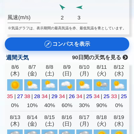
風速(m/s)
2
3
※気温グラフは、表示期間の最高気温を赤、最低気温を青としています。
コンパスを表示
週間天気
90日間の天気を見る
8/6
8/7
8/8
8/9
8/10
8/11
8/12
(木)
(金)
(土)
(日)
(月)
(火)
(水)
35
|
27
38
|
28
34
|
29
34
|
26
34
|
25
34
|
25
33
|
25
0%
10%
40%
60%
30%
90%
0%
8/13
8/14
8/15
8/16
8/17
8/18
8/19
(木)
(金)
(土)
(日)
(月)
(火)
(水)