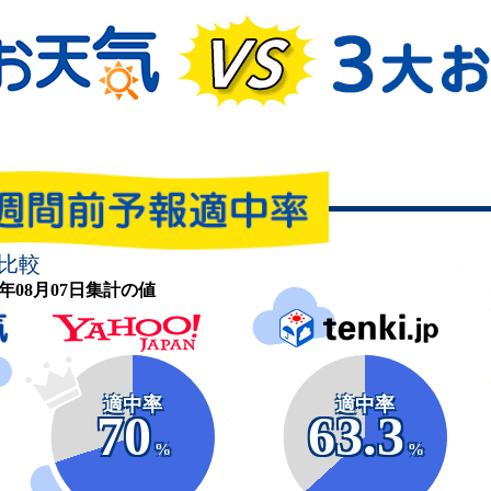
比較
26年08月07日集計の値
適中率
適中率
70
63.3
%
%