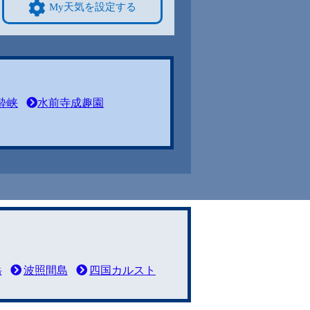
My天気を設定する
酔峡
水前寺成趣園
岳
波照間島
四国カルスト