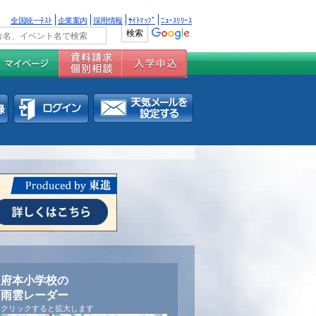
全国統一ﾃｽﾄ
企業案内
採用情報
ｻｲﾄﾏｯﾌﾟ
ﾆｭｰｽﾘﾘｰｽ
府本小学校の
雨雲レーダー
クリックすると拡大します