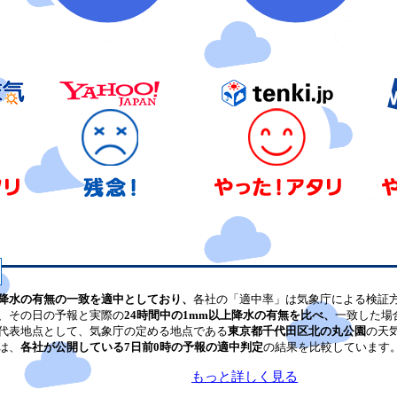
降水の有無の一致を適中としており、
各社の「適中率」は気象庁による検証
、その日の予報と実際の
24時間中の1mm以上降水の有無を比べ、
一致した場
代表地点として、気象庁の定める地点である
東京都千代田区北の丸公園
の天
は、
各社が公開している7日前0時の予報の適中判定
の結果を比較しています
もっと詳しく見る