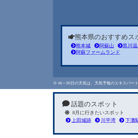
熊本県のおすすめス
熊本城
阿蘇山
黒川温
阿蘇ファームランド
※ 46～90日の天気は、天気予報のエキスパ
話題のスポット
8月に行きたいスポット
上田城跡
川平湾
下灘