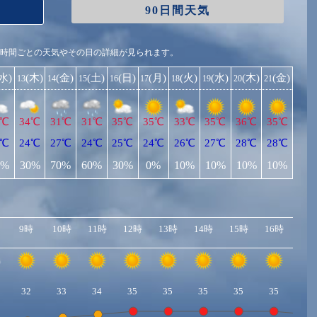
90日間天気
1時間ごとの天気やその日の詳細が見られます。
(水)
(木)
(金)
(土)
(日)
(月)
(火)
(水)
(木)
(金)
13
14
15
16
17
18
19
20
21
5℃
34℃
31℃
31℃
35℃
35℃
33℃
35℃
36℃
35℃
4℃
24℃
27℃
24℃
25℃
24℃
26℃
27℃
28℃
28℃
0%
30%
70%
60%
30%
0%
10%
10%
10%
10%
9時
10時
11時
12時
13時
14時
15時
16時
17
32
33
34
35
35
35
35
35
34