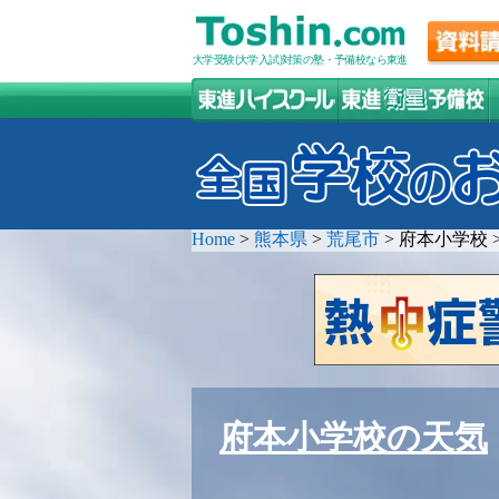
大学受験(大学入試)対策の塾・予備校なら東進
Home
>
熊本県
>
荒尾市
>
府本小学校
府本小学校の天気