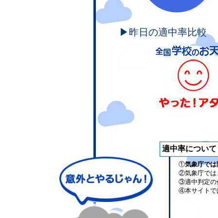
▶昨日の適中率比較
適中率について
①
気象庁では
②気象庁では
③適中判定の
④本サイトで