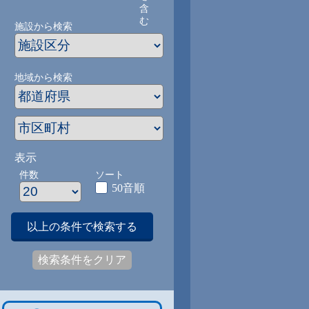
含
む
施設から検索
地域から検索
表示
件数
ソート
50音順
以上の条件で検索する
検索条件をクリア