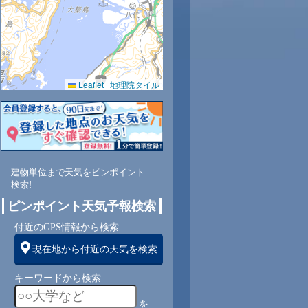
0.0
0.0
0.0
0.0
0.0
0.0
61
62
64
66
63
64
Leaflet
|
地理院タイル
東
東
東
東
東
東
4
3
3
3
3
3
建物単位まで天気をピンポイント
検索!
ピンポイント天気予報検索
付近のGPS情報から検索
現在地から付近の天気を検索
キーワードから検索
を