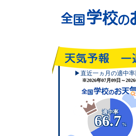
▶直近一ヵ月の適中率
※2026年07月09日～20
適中率
66.7
%