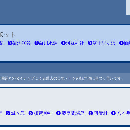
ポット
泉
菊池渓谷
白川水源
阿蘇神社
草千里ヶ浜
仙
ート機関とのタイアップによる過去の天気データの統計値に基づく予想です。
駅
城ヶ島
須賀神社
慶良間諸島
阿智村
八ヶ