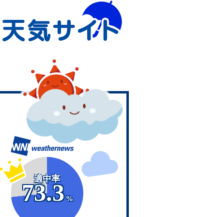
適中率
73.3
%