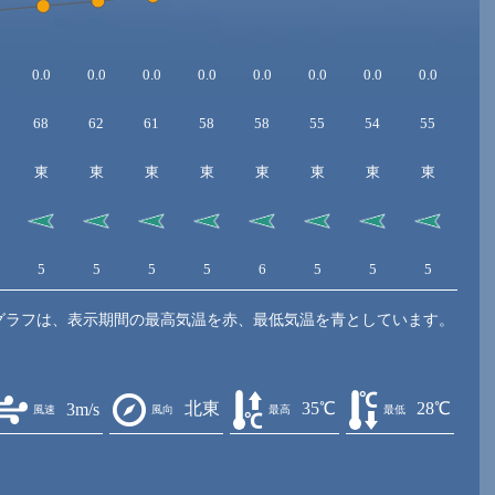
0.0
0.0
0.0
0.0
0.0
0.0
0.0
0.0
0.0
68
62
61
58
58
55
54
55
58
東
東
東
東
東
東
東
東
東
5
5
5
5
6
5
5
5
4
グラフは、表示期間の最高気温を赤、最低気温を青としています。
北東
35℃
28℃
3m/s
風速
風向
最高
最低