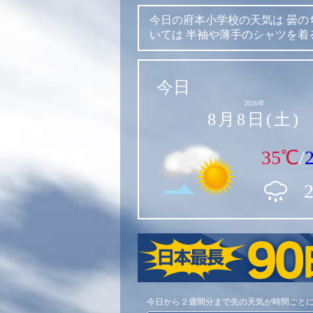
今日の府本小学校の天気は
曇の
いては
半袖や薄手のシャツを着
今日
2026年
8月8日(土)
35℃
/
今日から２週間分まで先の天気が時間ごと