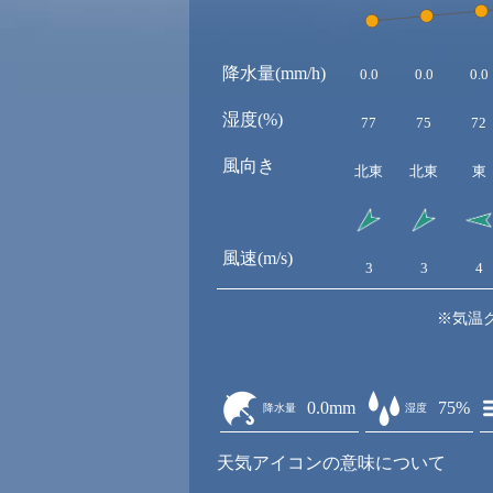
降水量(mm/h)
0.0
0.0
0.0
湿度(%)
77
75
72
風向き
北東
北東
東
風速(m/s)
3
3
4
※気温
0.0mm
75%
降水量
湿度
天気アイコンの意味について