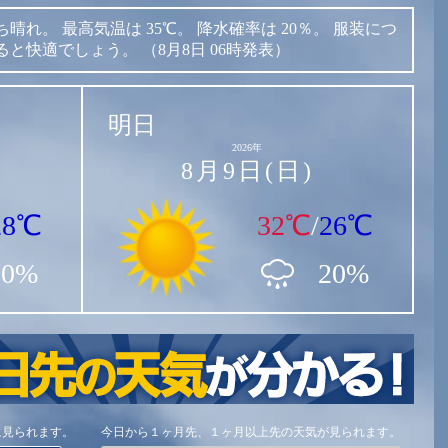
ち晴れ。
最高気温は
35℃。
降水確率は
20％。
服装につ
ると快適でしょう。
（8月8日 06時発表）
明日
2026年
8月9日(日)
28℃
32℃
/
26℃
20%
20%
に見られます。
今日から１ヶ月先、１ヶ月以上先の天気が見られます。