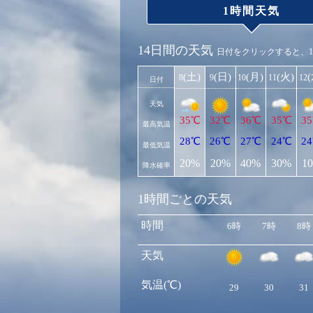
1時間天気
14日間の天気
日付をクリックすると、
(土)
(日)
(月)
(火)
8
9
10
11
12
日付
天気
35℃
32℃
36℃
35℃
3
最高気温
28℃
26℃
27℃
24℃
2
最低気温
20%
20%
40%
30%
1
降水確率
1時間ごとの天気
時間
6時
7時
8時
天気
気温(℃)
29
30
31