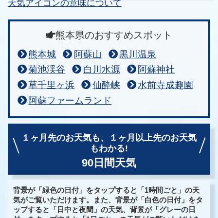
天気アイコンの意味について
熊本県のおすすめスポット
熊本城
阿蘇山
黒川温泉
菊池渓谷
白川水源
阿蘇神社
草千里ヶ浜
仙酔峡
水前寺成趣園
阿蘇ファームランド
１ヶ月先のお天気も、
１ヶ月以上先のお天気
もわかる!
90日間天気
背景が「緑色の日付」をタップすると「1時間ごと」の天
気がご覧いただけます。また、背景が「白色の日付」をタ
ップすると「日中と夜間」の天気、背景が「グレーの日