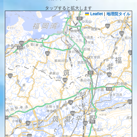
タップすると拡大します
Leaflet
|
地理院タイル