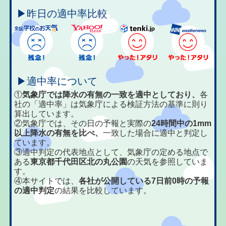
▶昨日の適中率比較
▶適中率について
①
気象庁では降水の有無の一致を適中としており、
各
社の「適中率」は気象庁による検証方法の基準に則り
算出しています。
②気象庁では、その日の予報と実際の
24時間中の1mm
以上降水の有無を比べ、
一致した場合に適中と判定し
ています。
③適中判定の代表地点として、気象庁の定める地点で
ある
東京都千代田区北の丸公園
の天気を参照していま
す。
④本サイトでは、
各社が公開している7日前0時の予報
の適中判定
の結果を比較しています。