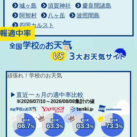
城ヶ島
須賀神社
慶良間諸島
阿智村
八ヶ岳
波照間島
四国カルスト
頑張れ！学校のお天気
▶直近一ヵ月の適中率比較
※2026/07/10～2026/08/08集計の値
適中率
適中率
適中率
適中率
66.7
63.3
63.3
73.3
%
%
%
%