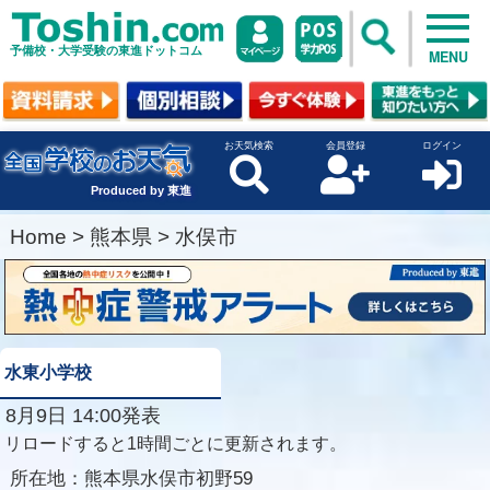
予備校・大学受験の東進ドットコム
MENU
お天気検索
会員登録
ログイン
Produced by 東進
Home
>
熊本県
>
水俣市
水東小学校
8月9日 14:00発表
リロードすると1時間ごとに更新されます。
所在地：
熊本県水俣市初野59