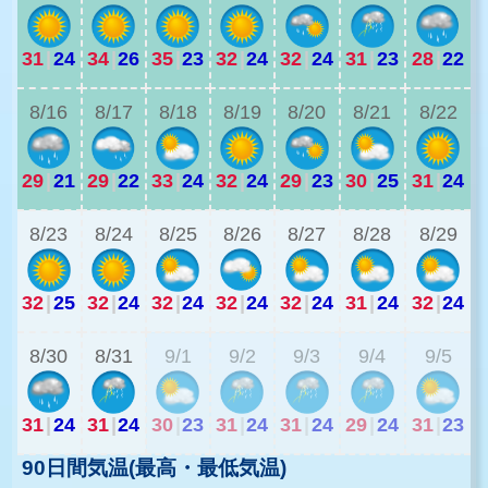
31
|
24
34
|
26
35
|
23
32
|
24
32
|
24
31
|
23
28
|
22
3
8/16
8/17
8/18
8/19
8/20
8/21
8/22
29
|
21
29
|
22
33
|
24
32
|
24
29
|
23
30
|
25
31
|
24
2
8/23
8/24
8/25
8/26
8/27
8/28
8/29
32
|
25
32
|
24
32
|
24
32
|
24
32
|
24
31
|
24
32
|
24
2
8/30
8/31
9/1
9/2
9/3
9/4
9/5
31
|
24
31
|
24
30
|
23
31
|
24
31
|
24
29
|
24
31
|
23
90日間気温(最高・最低気温)