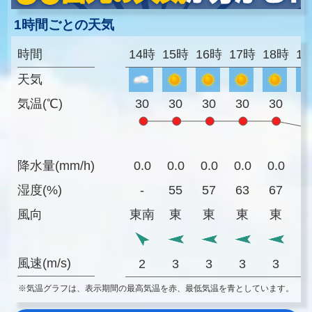
1時間ごとの天気
時間
14時
15時
16時
17時
18時
1
天気
気温(℃)
30
30
30
30
30
2
降水量(mm/h)
0.0
0.0
0.0
0.0
0.0
0
湿度(%)
-
55
57
63
67
7
風向
東南
東
東
東
東
風速(m/s)
2
3
3
3
3
※気温グラフは、表示期間の最高気温を赤、最低気温を青としています。