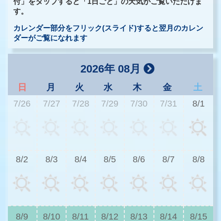
付」をタップすると「1日ごと」の天気がご覧いただけま
す。
カレンダー部分をフリック(スライド)すると翌月のカレン
ダーがご覧になれます
2026年 08月
日
月
火
水
木
金
土
7/26
7/27
7/28
7/29
7/30
7/31
8/1
3
8/2
8/3
8/4
8/5
8/6
8/7
8/8
3
8/9
8/10
8/11
8/12
8/13
8/14
8/15