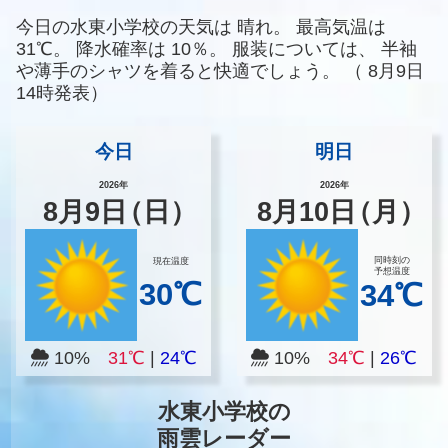
今日の水東小学校の天気は
晴れ。
最高気温は
31℃。
降水確率は
10％。
服装については、
半袖
や薄手のシャツを着ると快適でしょう。
（
8月9日
14時発表）
今日
明日
2026年
2026年
8
月
9
日
（日）
8
月
10
日
（月）
同時刻の
現在温度
予想温度
30℃
34℃
10%
31℃
|
24℃
10%
34℃
|
26℃
水東小学校の
雨雲レーダー