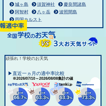
城ヶ島
須賀神社
慶良間諸島
阿智村
八ヶ岳
波照間島
四国カルスト
頑張れ！学校のお天気
▶直近一ヵ月の適中率比較
※2026/07/10～2026/08/08集計の値
適中率
適中率
適中率
適中率
66.7
63.3
63.3
73.3
%
%
%
%