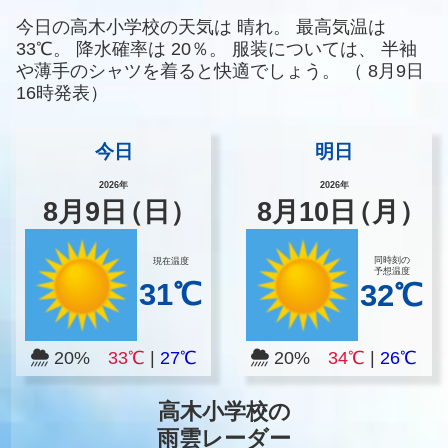
今日の高木小学校の天気は
晴れ。
最高気温は
33℃。
降水確率は
20％。
服装については、
半袖
や薄手のシャツを着ると快適でしょう。
（
8月9日
16時発表）
今日
明日
2026年
2026年
8
月
9
日
（日）
8
月
10
日
（月）
同時刻の
現在温度
予想温度
31℃
32℃
20%
33℃
|
27℃
20%
34℃
|
26℃
高木小学校の
雨雲レーダー