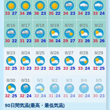
33
|
27
34
|
26
36
|
23
35
|
22
34
|
23
34
|
23
33
|
24
3
8/16
8/17
8/18
8/19
8/20
8/21
8/22
30
|
22
31
|
23
35
|
26
36
|
24
29
|
27
33
|
26
35
|
26
2
8/23
8/24
8/25
8/26
8/27
8/28
8/29
32
|
25
33
|
23
33
|
23
32
|
25
33
|
25
33
|
24
32
|
25
2
8/30
8/31
9/1
9/2
9/3
9/4
9/5
32
|
25
32
|
24
32
|
24
31
|
24
31
|
24
30
|
24
30
|
23
90日間気温(最高・最低気温)