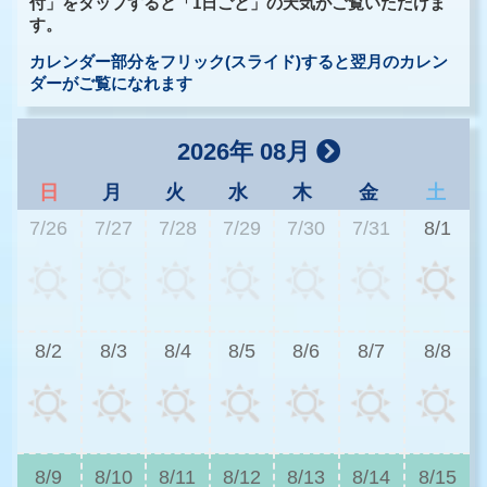
付」をタップすると「1日ごと」の天気がご覧いただけま
す。
カレンダー部分をフリック(スライド)すると翌月のカレン
ダーがご覧になれます
2026年 08月
日
月
火
水
木
金
土
7/26
7/27
7/28
7/29
7/30
7/31
8/1
3
8/2
8/3
8/4
8/5
8/6
8/7
8/8
3
8/9
8/10
8/11
8/12
8/13
8/14
8/15