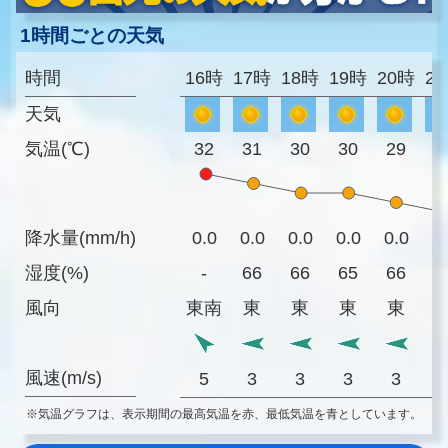
1時間ごとの天気
時間
16時
17時
18時
19時
20時
2
天気
気温(℃)
32
31
30
30
29
2
降水量(mm/h)
0.0
0.0
0.0
0.0
0.0
0
湿度(%)
-
66
66
65
66
6
風向
東南
東
東
東
東
風速(m/s)
5
3
3
3
3
※気温グラフは、表示期間の最高気温を赤、最低気温を青としています。