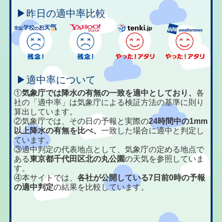
▶昨日の適中率比較
▶適中率について
①
気象庁では降水の有無の一致を適中としており、
各
社の「適中率」は気象庁による検証方法の基準に則り
算出しています。
②気象庁では、その日の予報と実際の
24時間中の1mm
以上降水の有無を比べ、
一致した場合に適中と判定し
ています。
③適中判定の代表地点として、気象庁の定める地点で
ある
東京都千代田区北の丸公園
の天気を参照していま
す。
④本サイトでは、
各社が公開している7日前0時の予報
の適中判定
の結果を比較しています。