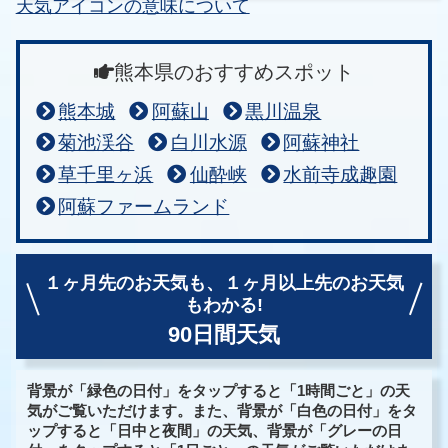
天気アイコンの意味について
熊本県のおすすめスポット
熊本城
阿蘇山
黒川温泉
菊池渓谷
白川水源
阿蘇神社
草千里ヶ浜
仙酔峡
水前寺成趣園
阿蘇ファームランド
１ヶ月先のお天気も、
１ヶ月以上先のお天気
もわかる!
90日間天気
背景が「緑色の日付」をタップすると「1時間ごと」の天
気がご覧いただけます。また、背景が「白色の日付」をタ
ップすると「日中と夜間」の天気、背景が「グレーの日