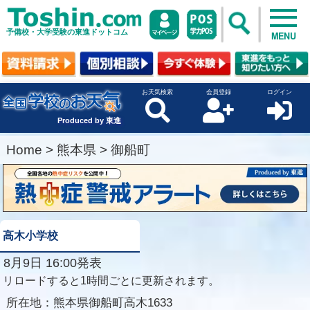
予備校・大学受験の東進ドットコム
MENU
お天気検索
会員登録
ログイン
Produced by 東進
Home
>
熊本県
>
御船町
高木小学校
8月9日 16:00発表
リロードすると1時間ごとに更新されます。
所在地：
熊本県御船町高木1633