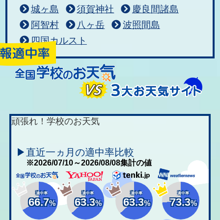
城ヶ島
須賀神社
慶良間諸島
阿智村
八ヶ岳
波照間島
四国カルスト
頑張れ！学校のお天気
▶直近一ヵ月の適中率比較
※2026/07/10～2026/08/08集計の値
適中率
適中率
適中率
適中率
66.7
63.3
63.3
73.3
%
%
%
%