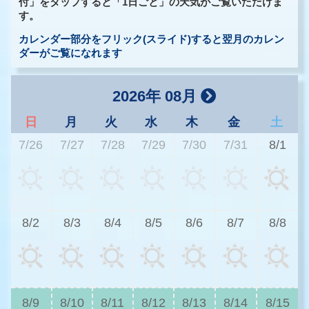
付」をタップすると「1日ごと」の天気がご覧いただけま
す。
カレンダー部分をフリック(スライド)すると翌月のカレン
ダーがご覧になれます
2026年 08月
日
月
火
水
木
金
土
7/26
7/27
7/28
7/29
7/30
7/31
8/1
3
8/2
8/3
8/4
8/5
8/6
8/7
8/8
3
8/9
8/10
8/11
8/12
8/13
8/14
8/15