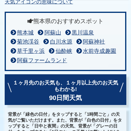
天気アイコンの意味について
熊本県のおすすめスポット
熊本城
阿蘇山
黒川温泉
菊池渓谷
白川水源
阿蘇神社
草千里ヶ浜
仙酔峡
水前寺成趣園
阿蘇ファームランド
１ヶ月先のお天気も、
１ヶ月以上先のお天気
もわかる!
90日間天気
背景が「緑色の日付」をタップすると「1時間ごと」の天
気がご覧いただけます。また、背景が「白色の日付」をタ
ップすると「日中と夜間」の天気、背景が「グレーの日