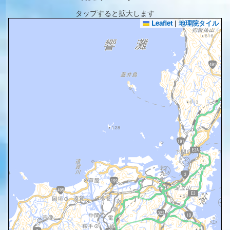
タップすると拡大します
Leaflet
|
地理院タイル