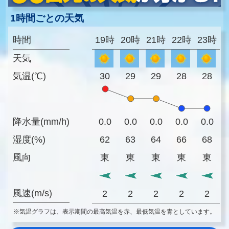
1時間ごとの天気
時間
19時
20時
21時
22時
23時
天気
気温(℃)
30
29
29
28
28
降水量(mm/h)
0.0
0.0
0.0
0.0
0.0
湿度(%)
62
63
64
66
68
風向
東
東
東
東
東
風速(m/s)
2
2
2
2
2
※気温グラフは、表示期間の最高気温を赤、最低気温を青としています。