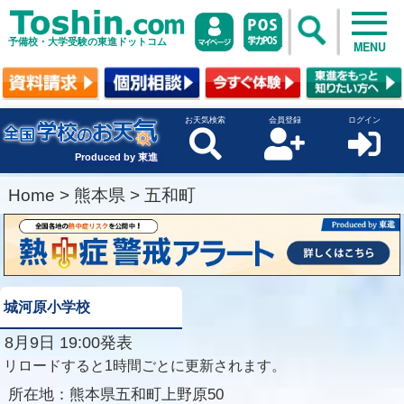
予備校・大学受験の東進ドットコム
MENU
お天気検索
会員登録
ログイン
Produced by 東進
Home
>
熊本県
>
五和町
城河原小学校
8月9日 19:00発表
リロードすると1時間ごとに更新されます。
所在地：
熊本県五和町上野原50