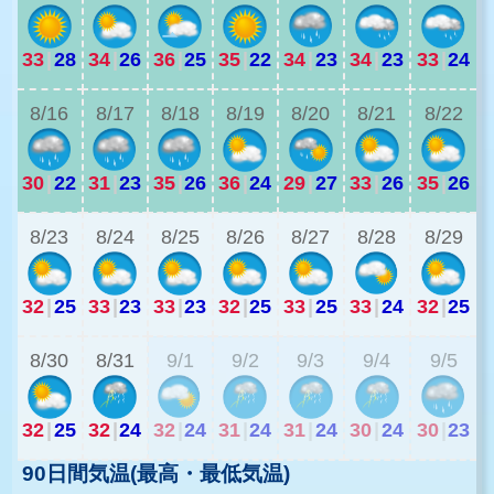
33
|
28
34
|
26
36
|
25
35
|
22
34
|
23
34
|
23
33
|
24
3
8/16
8/17
8/18
8/19
8/20
8/21
8/22
30
|
22
31
|
23
35
|
26
36
|
24
29
|
27
33
|
26
35
|
26
2
8/23
8/24
8/25
8/26
8/27
8/28
8/29
32
|
25
33
|
23
33
|
23
32
|
25
33
|
25
33
|
24
32
|
25
2
8/30
8/31
9/1
9/2
9/3
9/4
9/5
32
|
25
32
|
24
32
|
24
31
|
24
31
|
24
30
|
24
30
|
23
90日間気温(最高・最低気温)