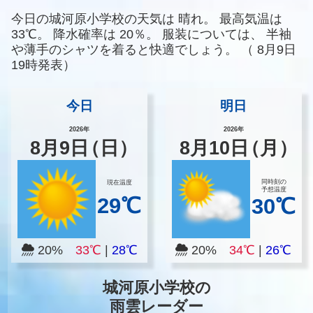
今日の城河原小学校の天気は
晴れ。
最高気温は
33℃。
降水確率は
20％。
服装については、
半袖
や薄手のシャツを着ると快適でしょう。
（
8月9日
19時発表）
今日
明日
2026年
2026年
8
月
9
日
（日）
8
月
10
日
（月）
同時刻の
現在温度
予想温度
29℃
30℃
20%
33℃
|
28℃
20%
34℃
|
26℃
城河原小学校の
雨雲レーダー