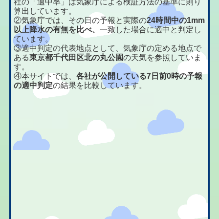
社の「適中率」は気象庁による検証方法の基準に則り
算出しています。
②気象庁では、その日の予報と実際の
24時間中の1mm
以上降水の有無を比べ、
一致した場合に適中と判定し
ています。
③適中判定の代表地点として、気象庁の定める地点で
ある
東京都千代田区北の丸公園
の天気を参照していま
す。
④本サイトでは、
各社が公開している7日前0時の予報
の適中判定
の結果を比較しています。