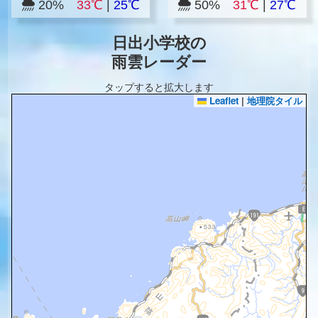
20%
33℃
|
25℃
50%
31℃
|
27℃
日出小学校の
雨雲レーダー
タップすると拡大します
Leaflet
|
地理院タイル