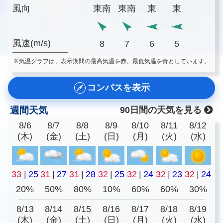
風向
東南
東南
東
東
風速(m/s)
8
7
6
5
※気温グラフは、表示期間の最高気温を赤、最低気温を青としています。
コンパスを表示
週間天気
90日間の天気を見る
8/6
8/7
8/8
8/9
8/10
8/11
8/12
(木)
(金)
(土)
(日)
(月)
(火)
(水)
33
|
25
31
|
27
31
|
28
32
|
25
32
|
24
32
|
23
32
|
24
20%
50%
80%
10%
60%
60%
30%
8/13
8/14
8/15
8/16
8/17
8/18
8/19
(木)
(金)
(土)
(日)
(月)
(火)
(水)