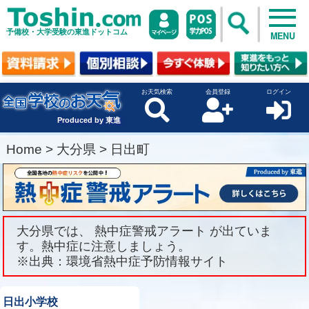
予備校・大学受験の東進ドットコム
MENU
お天気検索
会員登録
ログイン
Produced by 東進
Home
>
大分県
>
日出町
大分県では、 熱中症警戒アラート が出ていま
す。熱中症に注意しましょう。
※出典：環境省熱中症予防情報サイト
日出小学校