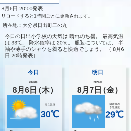
8月6日 20:00発表
リロードすると1時間ごとに更新されます。
所在地：
大分県日出町二の丸
今日の日出小学校の天気は
晴れのち曇。
最高気温
は
33℃。
降水確率は
20％。
服装については、
半
袖や薄手のシャツを着ると快適でしょう。
（
8月6
日 20時発表）
今日
明日
2026年
2026年
8
月
6
日
（木）
8
月
7
日
（金）
同時刻の
現在温度
予想温度
30℃
29℃