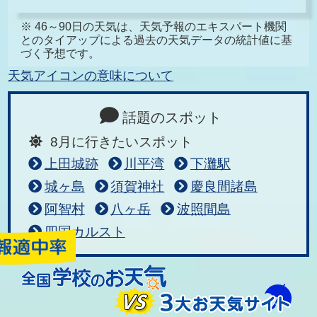
※ 46～90日の天気は、天気予報のエキスパート機関
とのタイアップによる過去の天気データの統計値に基
づく予想です。
天気アイコンの意味について
話題のスポット
8月に行きたいスポット
上田城跡
川平湾
下灘駅
城ヶ島
須賀神社
慶良間諸島
阿智村
八ヶ岳
波照間島
四国カルスト