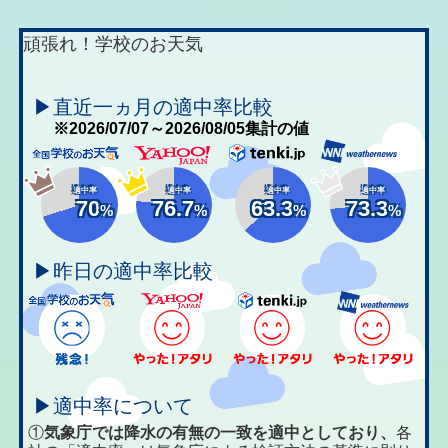
頑張れ！学校のお天気
▶直近一ヵ月の適中率比較
※2026/07/07～2026/08/05集計の値
適中率
適中率
適中率
適中率
70
76.7
63.3
73.3
%
%
%
%
▶昨日の適中率比較
▶適中率について
①
気象庁では降水の有無の一致を適中としており、
各