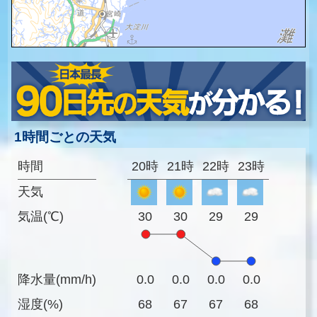
1時間ごとの天気
時間
20時
21時
22時
23時
天気
気温(℃)
30
30
29
29
降水量(mm/h)
0.0
0.0
0.0
0.0
湿度(%)
68
67
67
68