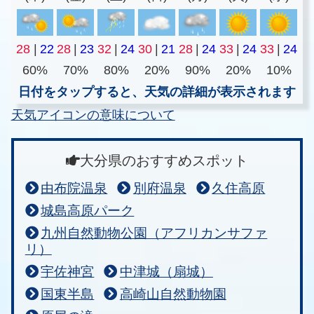
28
|
22
28
|
23
32
|
24
30
|
21
28
|
24
33
|
24
33
|
24
60%
70%
80%
20%
90%
20%
10%
日付をタップすると、天気の詳細が表示されます
天気アイコンの意味について
大分県のおすすめスポット
由布院温泉
別府温泉
久住高原
城島高原パーク
九州自然動物公園（アフリカンサファ
リ）
宇佐神宮
中津城（扇城）
国東半島
高崎山自然動物園