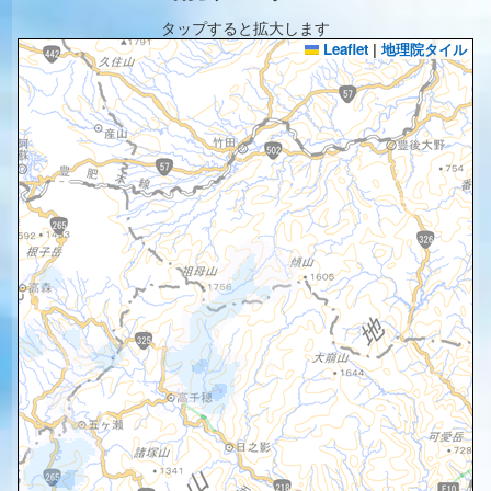
タップすると拡大します
Leaflet
|
地理院タイル