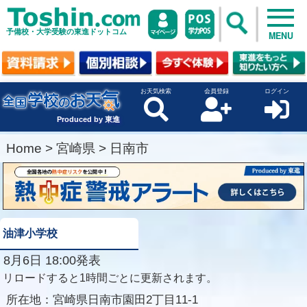
予備校・大学受験の東進ドットコム
MENU
お天気検索
会員登録
ログイン
Produced by 東進
Home
>
宮崎県
>
日南市
油津小学校
8月6日 18:00発表
リロードすると1時間ごとに更新されます。
所在地：
宮崎県日南市園田2丁目11-1