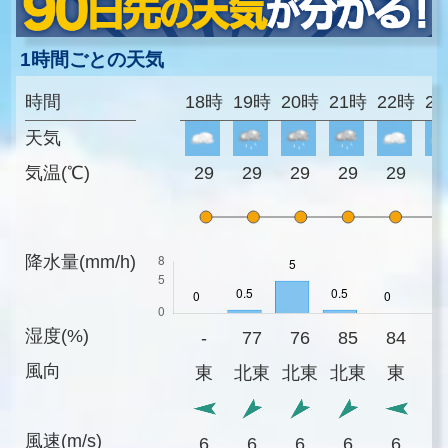
1時間ごとの天気
時間
18時
19時
20時
21時
22時
2
天気
気温(℃)
29
29
29
29
29
2
降水量(mm/h)
湿度(%)
-
77
76
85
84
7
風向
東
北東
北東
北東
東
風速(m/s)
6
6
6
6
6