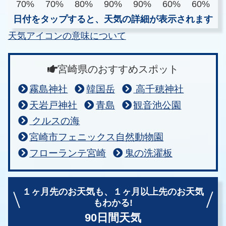
70%
70%
80%
90%
90%
60%
60%
日付をタップすると、天気の詳細が表示されます
天気アイコンの意味について
宮崎県のおすすめスポット
霧島神社
韓国岳
高千穂神社
天岩戸神社
青島
観音池公園
クルスの海
宮崎市フェニックス自然動物園
フローランテ宮崎
鬼の洗濯板
１ヶ月先のお天気も、
１ヶ月以上先のお天気
もわかる!
90日間天気