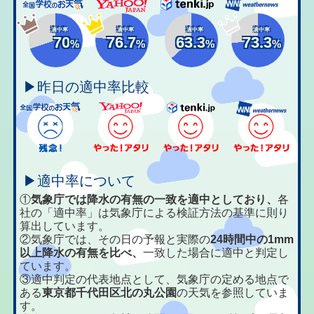
適中率
適中率
適中率
適中率
70
76.7
63.3
73.3
%
%
%
%
▶昨日の適中率比較
▶適中率について
①
気象庁では降水の有無の一致を適中としており、
各
社の「適中率」は気象庁による検証方法の基準に則り
算出しています。
②気象庁では、その日の予報と実際の
24時間中の1mm
以上降水の有無を比べ、
一致した場合に適中と判定し
ています。
③適中判定の代表地点として、気象庁の定める地点で
ある
東京都千代田区北の丸公園
の天気を参照していま
す。