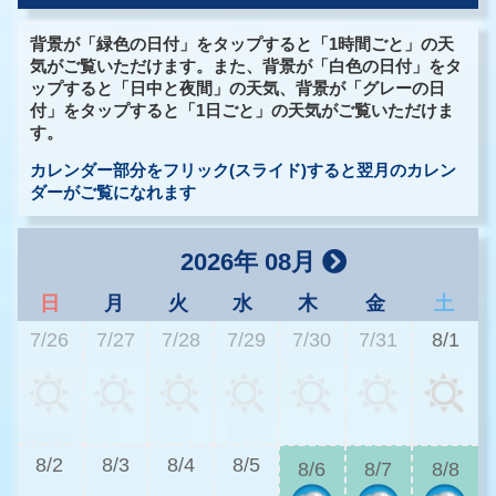
背景が「緑色の日付」をタップすると「1時間ごと」の天
気がご覧いただけます。また、背景が「白色の日付」をタ
ップすると「日中と夜間」の天気、背景が「グレーの日
付」をタップすると「1日ごと」の天気がご覧いただけま
す。
カレンダー部分をフリック(スライド)すると翌月のカレン
ダーがご覧になれます
2026年 08月
日
月
火
水
木
金
土
7/26
7/27
7/28
7/29
7/30
7/31
8/1
3
8/2
8/3
8/4
8/5
8/6
8/7
8/8