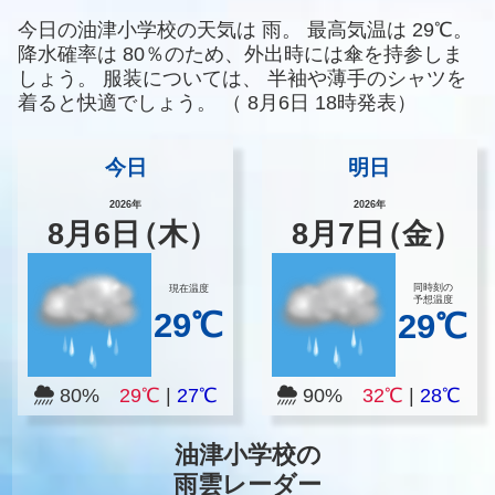
今日の油津小学校の天気は
雨。
最高気温は
29℃。
降水確率は
80％のため、外出時には傘を持参しま
しょう。
服装については、
半袖や薄手のシャツを
着ると快適でしょう。
（
8月6日 18時発表）
今日
明日
2026年
2026年
8
月
6
日
（木）
8
月
7
日
（金）
同時刻の
現在温度
予想温度
29℃
29℃
80%
29℃
|
27℃
90%
32℃
|
28℃
油津小学校の
雨雲レーダー