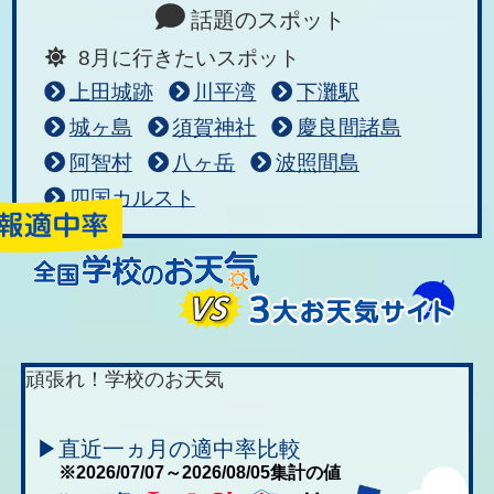
話題のスポット
8月に行きたいスポット
上田城跡
川平湾
下灘駅
城ヶ島
須賀神社
慶良間諸島
阿智村
八ヶ岳
波照間島
四国カルスト
頑張れ！学校のお天気
▶直近一ヵ月の適中率比較
※2026/07/07～2026/08/05集計の値