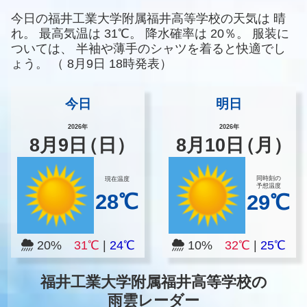
今日の福井工業大学附属福井高等学校の天気は
晴
れ。
最高気温は
31℃。
降水確率は
20％。
服装に
ついては、
半袖や薄手のシャツを着ると快適でし
ょう。
（
8月9日 18時発表）
今日
明日
2026年
2026年
8
月
9
日
（日）
8
月
10
日
（月）
同時刻の
現在温度
予想温度
28℃
29℃
20%
31℃
|
24℃
10%
32℃
|
25℃
福井工業大学附属福井高等学校の
雨雲レーダー