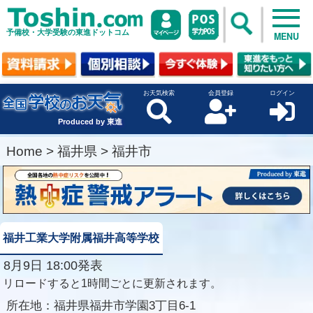
予備校・大学受験の東進ドットコム
MENU
お天気検索
会員登録
ログイン
Produced by 東進
Home
>
福井県
>
福井市
福井工業大学附属福井高等学校
8月9日 18:00発表
リロードすると1時間ごとに更新されます。
所在地：
福井県福井市学園3丁目6-1