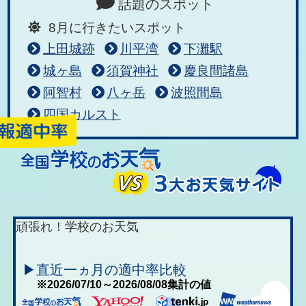
話題のスポット
8月に行きたいスポット
上田城跡
川平湾
下灘駅
城ヶ島
須賀神社
慶良間諸島
阿智村
八ヶ岳
波照間島
四国カルスト
頑張れ！学校のお天気
▶直近一ヵ月の適中率比較
※2026/07/10～2026/08/08集計の値