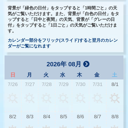
背景が「緑色の日付」をタップすると「1時間ごと」の天
気がご覧いただけます。また、背景が「白色の日付」をタ
ップすると「日中と夜間」の天気、背景が「グレーの日
付」をタップすると「1日ごと」の天気がご覧いただけま
す。
カレンダー部分をフリック(スライド)すると翌月のカレン
ダーがご覧になれます
2026年 08月
日
月
火
水
木
金
土
7/26
7/27
7/28
7/29
7/30
7/31
8/1
3
8/2
8/3
8/4
8/5
8/6
8/7
8/8