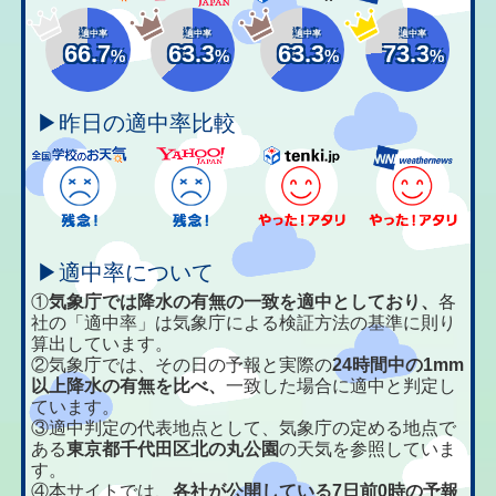
適中率
適中率
適中率
適中率
66.7
63.3
63.3
73.3
%
%
%
%
▶昨日の適中率比較
▶適中率について
①
気象庁では降水の有無の一致を適中としており、
各
社の「適中率」は気象庁による検証方法の基準に則り
算出しています。
②気象庁では、その日の予報と実際の
24時間中の1mm
以上降水の有無を比べ、
一致した場合に適中と判定し
ています。
③適中判定の代表地点として、気象庁の定める地点で
ある
東京都千代田区北の丸公園
の天気を参照していま
す。
④本サイトでは、
各社が公開している7日前0時の予報