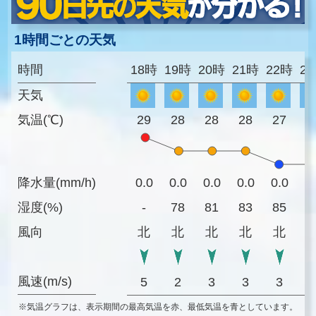
1時間ごとの天気
時間
18時
19時
20時
21時
22時
2
天気
気温(℃)
29
28
28
28
27
2
降水量(mm/h)
0.0
0.0
0.0
0.0
0.0
0
湿度(%)
-
78
81
83
85
8
風向
北
北
北
北
北
風速(m/s)
5
2
3
3
3
※気温グラフは、表示期間の最高気温を赤、最低気温を青としています。