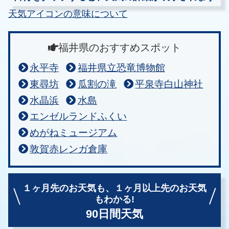
天気アイコンの意味について
福井県のおすすめスポット
永平寺
福井県立恐竜博物館
東尋坊
瓜割の滝
平泉寺白山神社
水晶浜
水島
エンゼルランドふくい
めがねミュージアム
敦賀赤レンガ倉庫
１ヶ月先のお天気も、
１ヶ月以上先のお天気
もわかる!
90日間天気