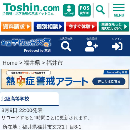
予備校・大学受験の東進ドットコム
MENU
お天気検索
会員登録
ログイン
Produced by 東進
Home
>
福井県
>
福井市
北陸高等学校
8月9日 22:00発表
リロードすると1時間ごとに更新されます。
所在地：
福井県福井市文京1丁目8-1