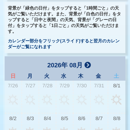
背景が「緑色の日付」をタップすると「1時間ごと」の天
気がご覧いただけます。また、背景が「白色の日付」をタ
ップすると「日中と夜間」の天気、背景が「グレーの日
付」をタップすると「1日ごと」の天気がご覧いただけま
す。
カレンダー部分をフリック(スライド)すると翌月のカレン
ダーがご覧になれます
2026年 08月
日
月
火
水
木
金
土
7/26
7/27
7/28
7/29
7/30
7/31
8/1
3
8/2
8/3
8/4
8/5
8/6
8/7
8/8