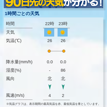
1時間ごとの天気
時間
22時
23時
天気
気温(℃)
26
26
降水量(mm/h)
0.0
0.0
湿度(%)
-
86
風向
北
北
風速(m/s)
4
2
※気温グラフは、表示期間の最高気温を赤、最低気温を青としています。