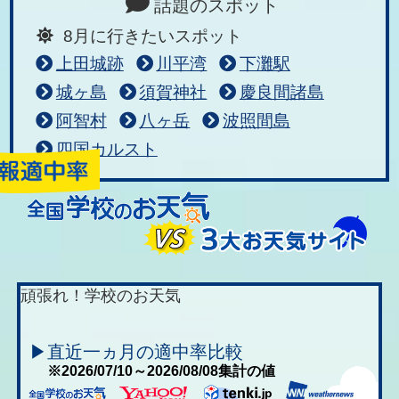
話題のスポット
8月に行きたいスポット
上田城跡
川平湾
下灘駅
城ヶ島
須賀神社
慶良間諸島
阿智村
八ヶ岳
波照間島
四国カルスト
頑張れ！学校のお天気
▶直近一ヵ月の適中率比較
※2026/07/10～2026/08/08集計の値