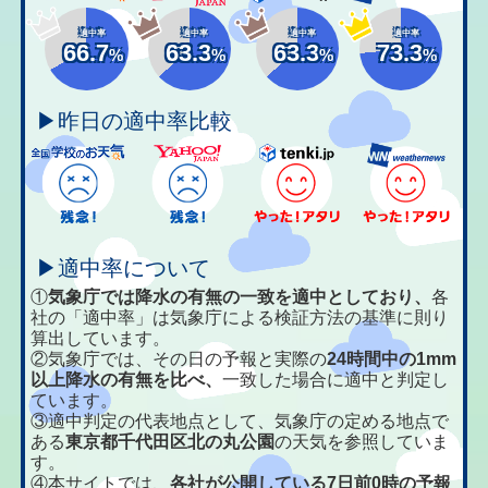
適中率
適中率
適中率
適中率
66.7
63.3
63.3
73.3
%
%
%
%
▶昨日の適中率比較
▶適中率について
①
気象庁では降水の有無の一致を適中としており、
各
社の「適中率」は気象庁による検証方法の基準に則り
算出しています。
②気象庁では、その日の予報と実際の
24時間中の1mm
以上降水の有無を比べ、
一致した場合に適中と判定し
ています。
③適中判定の代表地点として、気象庁の定める地点で
ある
東京都千代田区北の丸公園
の天気を参照していま
す。
④本サイトでは、
各社が公開している7日前0時の予報