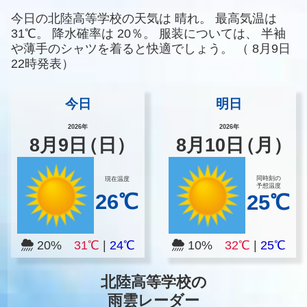
今日の北陸高等学校の天気は
晴れ。
最高気温は
31℃。
降水確率は
20％。
服装については、
半袖
や薄手のシャツを着ると快適でしょう。
（
8月9日
22時発表）
今日
明日
2026年
2026年
8
月
9
日
（日）
8
月
10
日
（月）
同時刻の
現在温度
予想温度
26℃
25℃
20%
31℃
|
24℃
10%
32℃
|
25℃
北陸高等学校の
雨雲レーダー