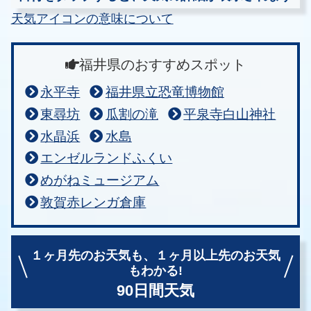
天気アイコンの意味について
福井県のおすすめスポット
永平寺
福井県立恐竜博物館
東尋坊
瓜割の滝
平泉寺白山神社
水晶浜
水島
エンゼルランドふくい
めがねミュージアム
敦賀赤レンガ倉庫
１ヶ月先のお天気も、
１ヶ月以上先のお天気
もわかる!
90日間天気