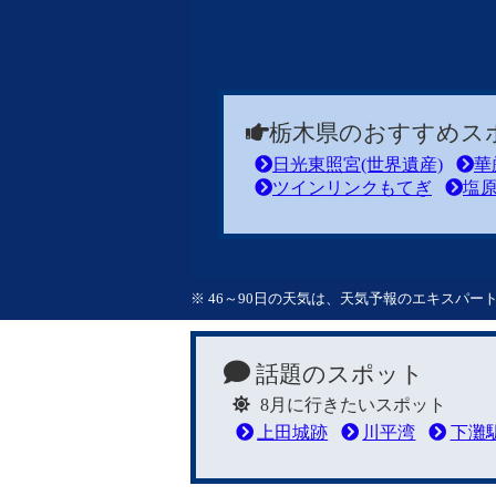
栃木県のおすすめス
日光東照宮(世界遺産)
華
ツインリンクもてぎ
塩
※ 46～90日の天気は、天気予報のエキスパ
話題のスポット
8月に行きたいスポット
上田城跡
川平湾
下灘