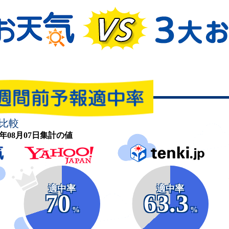
比較
26年08月07日集計の値
適中率
適中率
70
63.3
%
%