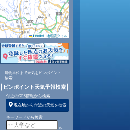
0.0
0.0
0.0
0.0
0.0
76
78
81
85
88
Leaflet
|
地理院タイル
南
東
東
東
東
東
2
2
1
1
1
建物単位まで天気をピンポイント
検索!
ピンポイント天気予報検索
付近のGPS情報から検索
現在地から付近の天気を検索
キーワードから検索
を