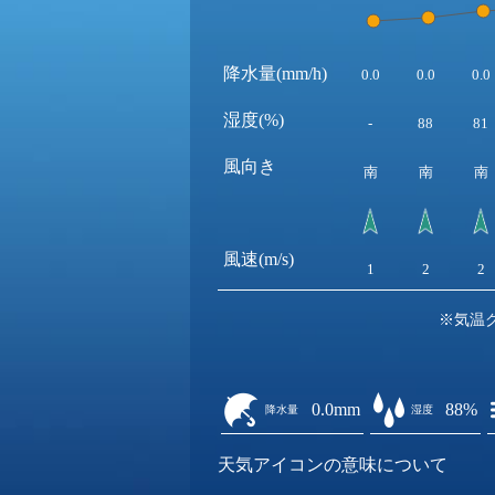
降水量(mm/h)
0.0
0.0
0.0
湿度(%)
-
88
81
風向き
南
南
南
風速(m/s)
1
2
2
※気温
0.0mm
88%
降水量
湿度
天気アイコンの意味について