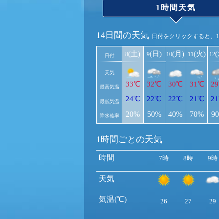
1時間天気
14日間の天気
日付をクリックすると、
(土)
(日)
(月)
(火)
8
9
10
11
12
日付
天気
33℃
32℃
30℃
31℃
2
最高気温
24℃
22℃
22℃
21℃
2
最低気温
20%
50%
40%
70%
9
降水確率
1時間ごとの天気
時間
7時
8時
9時
天気
気温(℃)
26
27
29