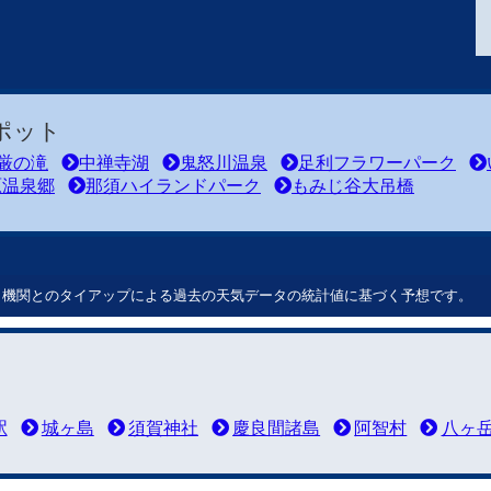
ポット
厳の滝
中禅寺湖
鬼怒川温泉
足利フラワーパーク
原温泉郷
那須ハイランドパーク
もみじ谷大吊橋
ート機関とのタイアップによる過去の天気データの統計値に基づく予想です。
駅
城ヶ島
須賀神社
慶良間諸島
阿智村
八ヶ