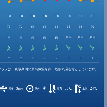
0.0
0.0
0.0
0.0
0.0
0.0
0.0
0.0
0.0
76
72
68
65
63
65
66
70
74
南
南
南
南
南
東南
東南
東南
東
2
2
2
2
2
3
3
4
3
グラフは、表示期間の最高気温を赤、最低気温を青としています。
南
33℃
24℃
2m/s
風速
風向
最高
最低