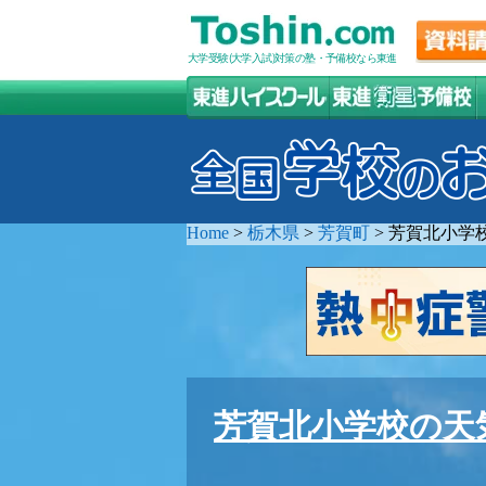
大学受験(大学入試)対策の塾・予備校なら東進
Home
>
栃木県
>
芳賀町
>
芳賀北小学
芳賀北小学校の天