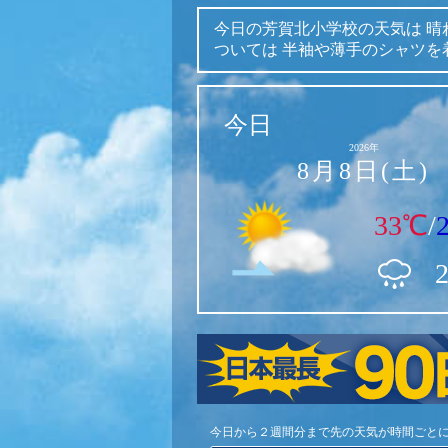
今日の芳賀北小学校の天気は
晴
ついては
半袖や薄手のシャツを
今日
2026年
8月8日(土)
33℃
/
今日から２週間分まで先の天気が時間ごと