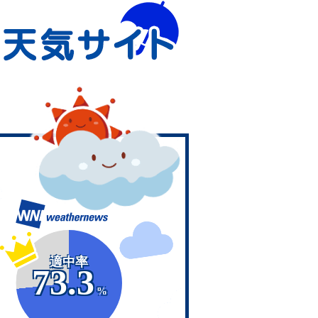
適中率
73.3
%