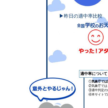
▶昨日の適中率比較
適中率について
①
気象庁では
②気象庁では
③適中判定の
④本サイトで