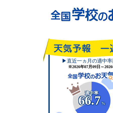
▶直近一ヵ月の適中率
※2026年07月09日～20
適中率
66.7
%