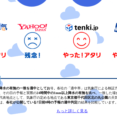
降水の有無の一致を適中としており、
各社の「適中率」は気象庁による検証
、その日の予報と実際の
24時間中の1mm以上降水の有無を比べ、
一致した場
代表地点として、気象庁の定める地点である
東京都千代田区北の丸公園
の天
は、
各社が公開している7日前0時の予報の適中判定
の結果を比較しています
もっと詳しく見る