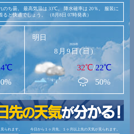
れのち曇。
最高気温は
33℃。
降水確率は
20％。
服装に
着ると快適でしょう。
（8月8日 07時発表）
明日
2026年
8月9日(日)
24℃
32℃
/
22℃
20%
50%
に見られます。
今日から１ヶ月先、１ヶ月以上先の天気が見られます。