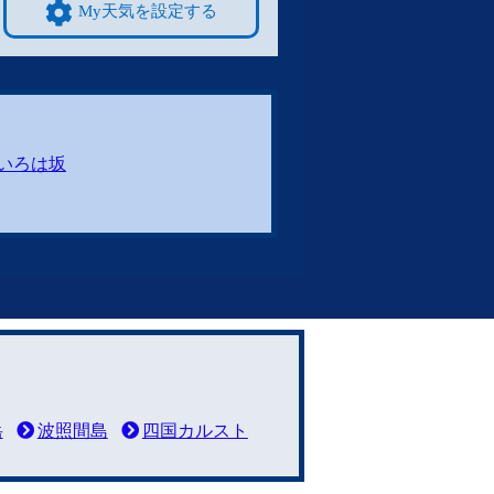
My天気を設定する
いろは坂
岳
波照間島
四国カルスト