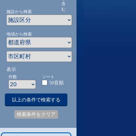
含
む
施設から検索
地域から検索
表示
件数
ソート
50音順
以上の条件で検索する
検索条件をクリア