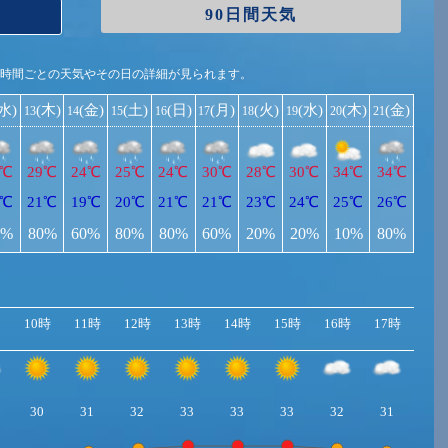
90日間天気
1時間ごとの天気やその日の詳細が見られます。
(水)
(木)
(金)
(土)
(日)
(月)
(火)
(水)
(木)
(金)
13
14
15
16
17
18
19
20
21
9℃
29℃
24℃
25℃
24℃
30℃
28℃
30℃
34℃
34℃
1℃
21℃
19℃
20℃
21℃
21℃
23℃
24℃
25℃
26℃
0%
80%
60%
80%
80%
60%
20%
20%
10%
80%
10時
11時
12時
13時
14時
15時
16時
17時
18
30
31
32
33
33
33
32
31
29