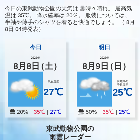
今日の東武動物公園の天気は
曇時々晴れ。
最高気
温は
35℃。
降水確率は
20％。
服装については、
半袖や薄手のシャツを着ると快適でしょう。
（
8月
8日 04時発表）
今日
明日
2026年
2026年
8
月
8
日
（土）
8
月
9
日
（日）
同時刻の
現在温度
予想温度
27℃
25℃
20%
35℃
|
27℃
50%
35℃
|
25℃
東武動物公園の
雨雲レーダー