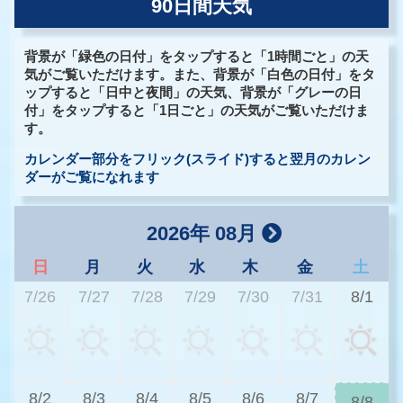
90日間天気
背景が「緑色の日付」をタップすると「1時間ごと」の天
気がご覧いただけます。また、背景が「白色の日付」をタ
ップすると「日中と夜間」の天気、背景が「グレーの日
付」をタップすると「1日ごと」の天気がご覧いただけま
す。
カレンダー部分をフリック(スライド)すると翌月のカレン
ダーがご覧になれます
2026年 08月
日
月
火
水
木
金
土
7/26
7/27
7/28
7/29
7/30
7/31
8/1
3
8/2
8/3
8/4
8/5
8/6
8/7
8/8