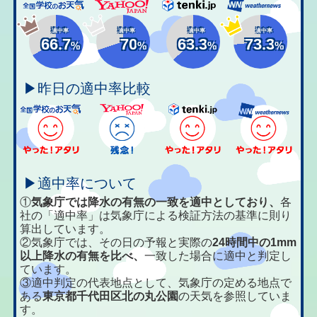
適中率
適中率
適中率
適中率
66.7
70
63.3
73.3
%
%
%
%
▶昨日の適中率比較
▶適中率について
①
気象庁では降水の有無の一致を適中としており、
各
社の「適中率」は気象庁による検証方法の基準に則り
算出しています。
②気象庁では、その日の予報と実際の
24時間中の1mm
以上降水の有無を比べ、
一致した場合に適中と判定し
ています。
③適中判定の代表地点として、気象庁の定める地点で
ある
東京都千代田区北の丸公園
の天気を参照していま
す。