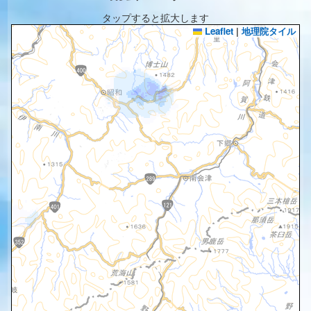
タップすると拡大します
Leaflet
|
地理院タイル