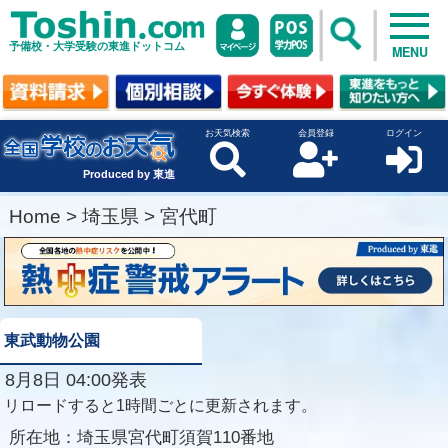
予備校・大学受験の東進ドットコム
MENU
お天気検索
会員登録
ログイン
Produced by 東進
Home
>
埼玉県
>
宮代町
東武動物公園
8月8日 04:00発表
リロードすると1時間ごとに更新されます。
所在地：
埼玉県宮代町須賀110番地