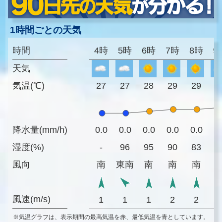
1時間ごとの天気
時間
4時
5時
6時
7時
8時
9
天気
気温(℃)
27
27
28
29
29
3
降水量(mm/h)
0.0
0.0
0.0
0.0
0.0
0
湿度(%)
-
96
95
90
83
7
風向
南
東南
南
南
南
風速(m/s)
1
1
1
2
2
※気温グラフは、表示期間の最高気温を赤、最低気温を青としています。