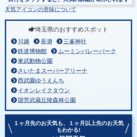
天気アイコンの意味について
埼玉県のおすすめスポット
川越
長瀞
三峯神社
鉄道博物館
ムーミンバレーパーク
東武動物公園
さいたまスーパーアリーナ
西武園ゆうえんち
イオンレイクタウン
国営武蔵丘陵森林公園
１ヶ月先のお天気も、
１ヶ月以上先のお天気
もわかる!