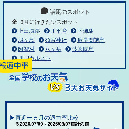
話題のスポット
8月に行きたいスポット
上田城跡
川平湾
下灘駅
城ヶ島
須賀神社
慶良間諸島
阿智村
八ヶ岳
波照間島
四国カルスト
▶直近一ヵ月の適中率比較
※2026/07/09～2026/08/07集計の値