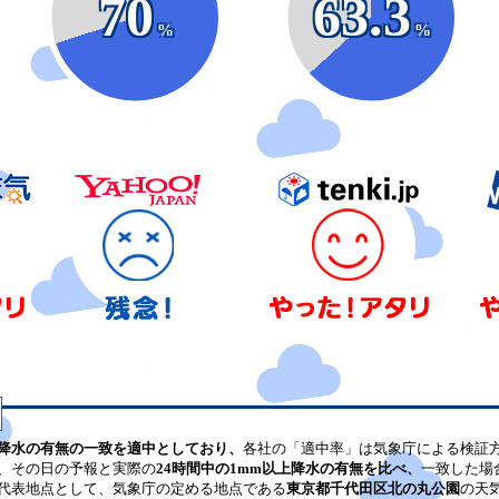
70
63.3
%
%
降水の有無の一致を適中としており、
各社の「適中率」は気象庁による検証
、その日の予報と実際の
24時間中の1mm以上降水の有無を比べ、
一致した場
代表地点として、気象庁の定める地点である
東京都千代田区北の丸公園
の天