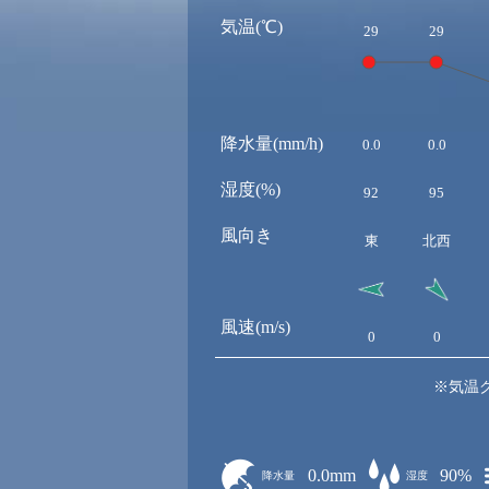
気温(℃)
29
29
降水量(mm/h)
0.0
0.0
湿度(%)
92
95
風向き
東
北西
風速(m/s)
0
0
※気温
0.0mm
90%
降水量
湿度