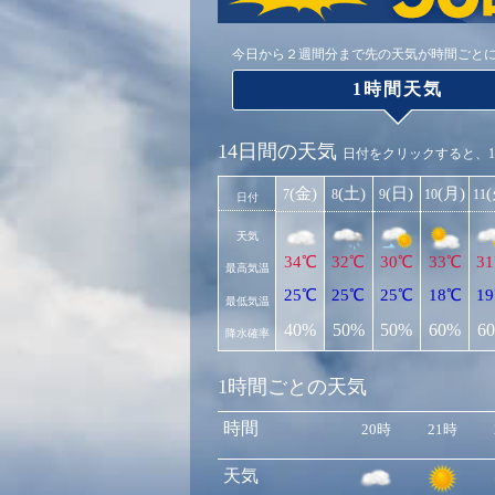
今日から２週間分まで先の天気が時間ごと
1時間天気
14日間の天気
日付をクリックすると、
(金)
(土)
(日)
(月)
7
8
9
10
11
日付
天気
34℃
32℃
30℃
33℃
3
最高気温
25℃
25℃
25℃
18℃
1
最低気温
40%
50%
50%
60%
6
降水確率
1時間ごとの天気
時間
20時
21時
天気