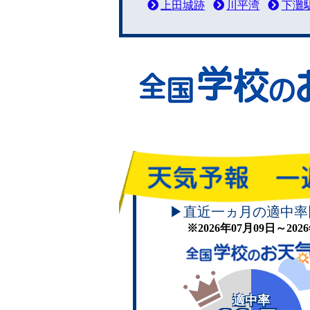
上田城跡
川平湾
下灘
▶直近一ヵ月の適中率
※2026年07月09日～20
適中率