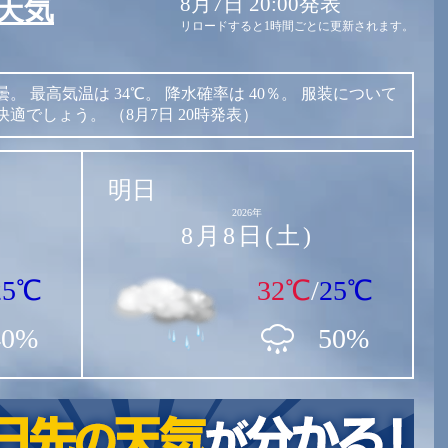
8月7日 20:00発表
天気
リロードすると1時間ごとに更新されます。
曇。
最高気温は
34℃。
降水確率は
40％。
服装について
快適でしょう。
（8月7日 20時発表）
明日
2026年
8月8日(土)
25℃
32℃
/
25℃
40%
50%