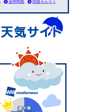
岳
波照間島
四国カルスト
適中率