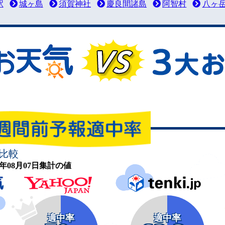
駅
城ヶ島
須賀神社
慶良間諸島
阿智村
八ヶ
比較
26年08月07日集計の値
適中率
適中率