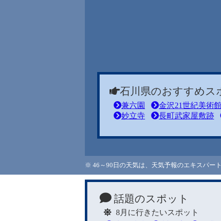
石川県のおすすめス
兼六園
金沢21世紀美術
妙立寺
長町武家屋敷跡
※ 46～90日の天気は、天気予報のエキスパ
話題のスポット
8月に行きたいスポット