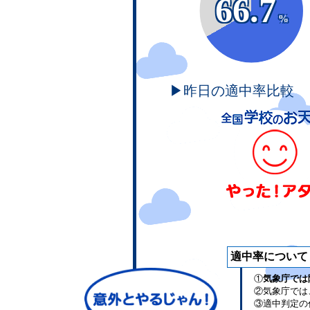
66.7
%
▶昨日の適中率比較
適中率について
①
気象庁では
②気象庁では
③適中判定の