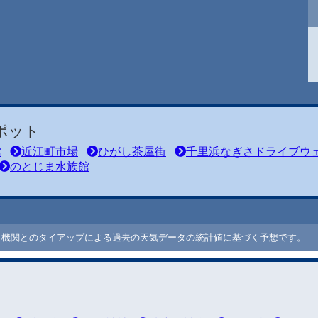
ポット
館
近江町市場
ひがし茶屋街
千里浜なぎさドライブウ
のとじま水族館
ート機関とのタイアップによる過去の天気データの統計値に基づく予想です。