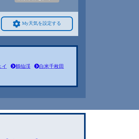
My天気を設定する
ェイ
鶴仙渓
白米千枚田