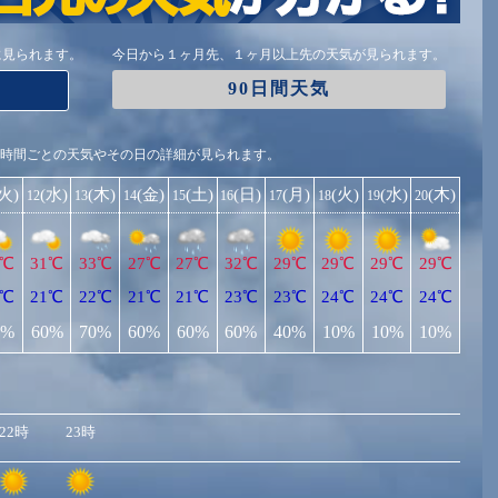
に見られます。
今日から１ヶ月先、１ヶ月以上先の天気が見られます。
90日間天気
1時間ごとの天気やその日の詳細が見られます。
(火)
(水)
(木)
(金)
(土)
(日)
(月)
(火)
(水)
(木)
12
13
14
15
16
17
18
19
20
1℃
31℃
33℃
27℃
27℃
32℃
29℃
29℃
29℃
29℃
9℃
21℃
22℃
21℃
21℃
23℃
23℃
24℃
24℃
24℃
0%
60%
70%
60%
60%
60%
40%
10%
10%
10%
22時
23時