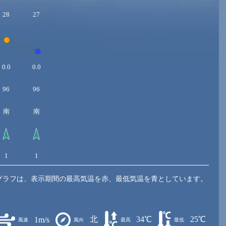
28
27
0.0
0.0
96
96
南
南
1
1
グラフは、表示期間の最高気温を赤、最低気温を青としています。
北
34℃
25℃
1m/s
風速
風向
最高
最低