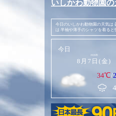
いしかわ動物園の
今日のいしかわ動物園の天気は
は
半袖や薄手のシャツを着ると
今日
2026年
8月7日(金)
34℃
/