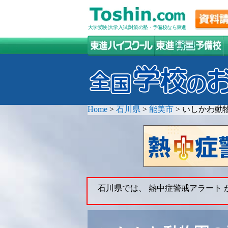
大学受験(大学入試)対策の塾・予備校なら東進
Home
>
石川県
>
能美市
>
いしかわ動
石川県では、 熱中症警戒アラート