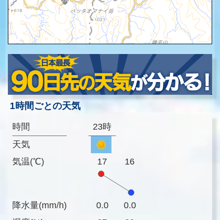
1時間ごとの天気
時間
23時
天気
気温(℃)
17
16
降水量(mm/h)
0.0
0.0