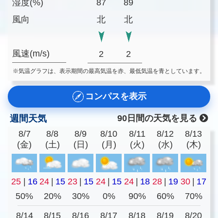
湿度(%)
87
89
風向
北
北
風速(m/s)
2
2
※気温グラフは、表示期間の最高気温を赤、最低気温を青としています。
コンパスを表示
週間天気
90日間の天気を見る
8/7
8/8
8/9
8/10
8/11
8/12
8/13
(金)
(土)
(日)
(月)
(火)
(水)
(木)
25
|
16
24
|
15
23
|
15
24
|
15
24
|
18
28
|
19
30
|
17
50%
20%
30%
0%
90%
60%
70%
8/14
8/15
8/16
8/17
8/18
8/19
8/20