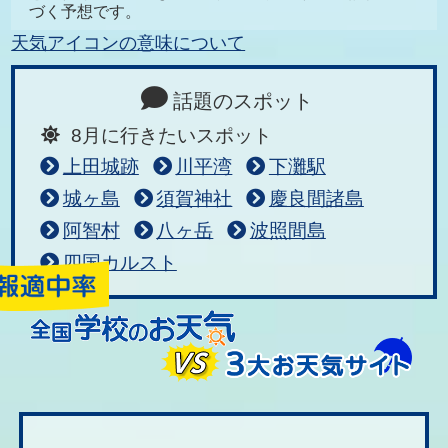
づく予想です。
天気アイコンの意味について
話題のスポット
8月に行きたいスポット
上田城跡
川平湾
下灘駅
城ヶ島
須賀神社
慶良間諸島
阿智村
八ヶ岳
波照間島
四国カルスト