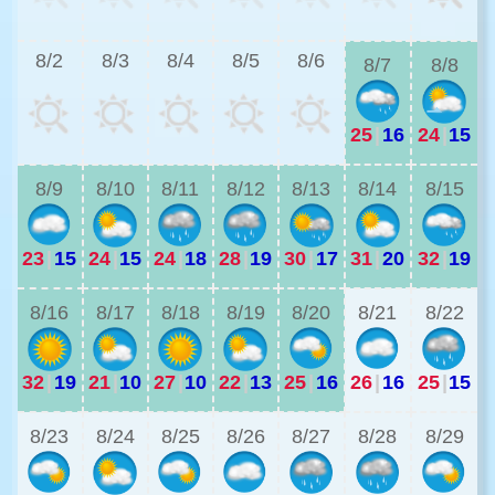
2
8/2
8/3
8/4
8/5
8/6
8/7
8/8
25
|
16
24
|
15
2
8/9
8/10
8/11
8/12
8/13
8/14
8/15
23
|
15
24
|
15
24
|
18
28
|
19
30
|
17
31
|
20
32
|
19
2
8/16
8/17
8/18
8/19
8/20
8/21
8/22
32
|
19
21
|
10
27
|
10
22
|
13
25
|
16
26
|
16
25
|
15
8/23
8/24
8/25
8/26
8/27
8/28
8/29