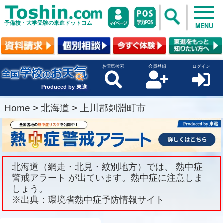
予備校・大学受験の東進ドットコム
MENU
お天気検索
会員登録
ログイン
Produced by 東進
Home
>
北海道
>
上川郡剣淵町市
北海道（網走・北見・紋別地方）では、 熱中症
警戒アラート が出ています。熱中症に注意しま
しょう。
※出典：環境省熱中症予防情報サイト