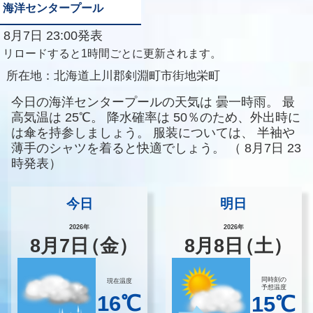
海洋センタープール
8月7日 23:00発表
リロードすると1時間ごとに更新されます。
所在地：
北海道上川郡剣淵町市街地栄町
今日の海洋センタープールの天気は
曇一時雨。
最
高気温は
25℃。
降水確率は
50％のため、外出時に
は傘を持参しましょう。
服装については、
半袖や
薄手のシャツを着ると快適でしょう。
（
8月7日 23
時発表）
今日
明日
2026年
2026年
8
月
7
日
（金）
8
月
8
日
（土）
同時刻の
現在温度
予想温度
16℃
15℃