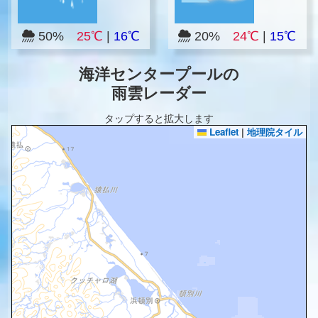
50%
25℃
|
16℃
20%
24℃
|
15℃
海洋センタープールの
雨雲レーダー
タップすると拡大します
Leaflet
|
地理院タイル