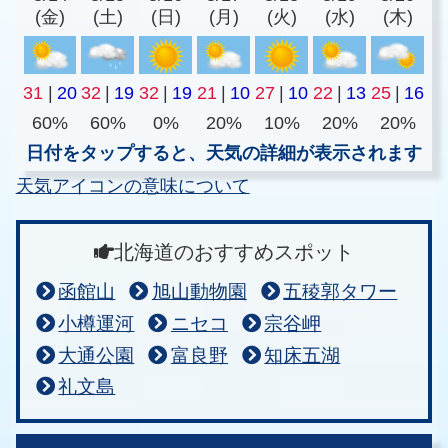
(金)
(土)
(日)
(月)
(火)
(水)
(木)
31
|
20
32
|
19
32
|
19
21
|
10
27
|
10
22
|
13
25
|
16
60%
60%
0%
20%
10%
20%
20%
日付をタップすると、天気の詳細が表示されます
天気アイコンの意味について
北海道のおすすめスポット
函館山
旭山動物園
五稜郭タワー
小樽運河
ニセコ
宗谷岬
大通公園
富良野
知床五湖
礼文島