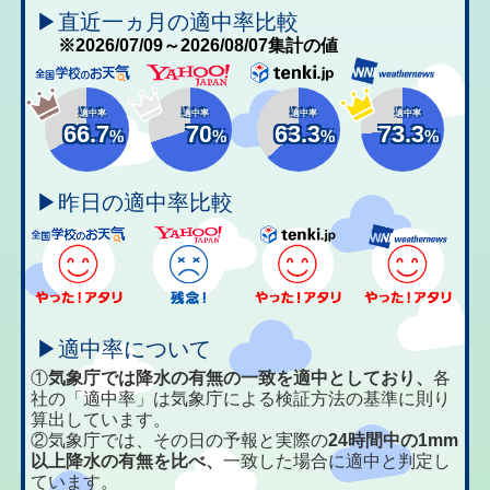
▶直近一ヵ月の適中率比較
※2026/07/09～2026/08/07集計の値
適中率
適中率
適中率
適中率
66.7
70
63.3
73.3
%
%
%
%
▶昨日の適中率比較
▶適中率について
①
気象庁では降水の有無の一致を適中としており、
各
社の「適中率」は気象庁による検証方法の基準に則り
算出しています。
②気象庁では、その日の予報と実際の
24時間中の1mm
以上降水の有無を比べ、
一致した場合に適中と判定し
ています。