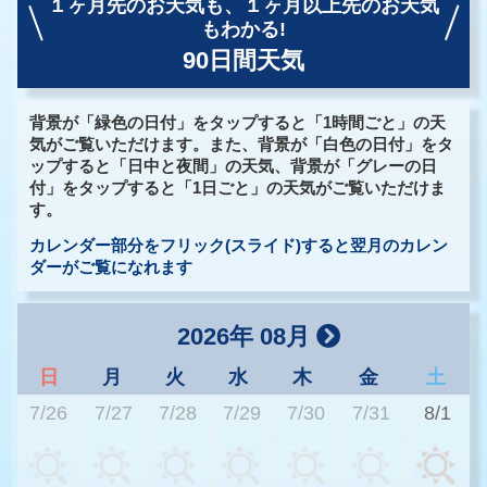
１ヶ月先のお天気も、
１ヶ月以上先のお天気
もわかる!
90日間天気
背景が「緑色の日付」をタップすると「1時間ごと」の天
気がご覧いただけます。また、背景が「白色の日付」をタ
ップすると「日中と夜間」の天気、背景が「グレーの日
付」をタップすると「1日ごと」の天気がご覧いただけま
す。
カレンダー部分をフリック(スライド)すると翌月のカレン
ダーがご覧になれます
2026年 08月
日
月
火
水
木
金
土
7/26
7/27
7/28
7/29
7/30
7/31
8/1
3