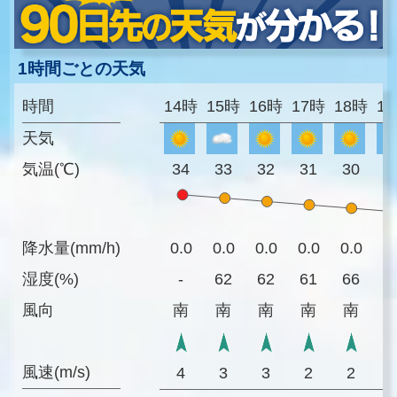
1時間ごとの天気
時間
14時
15時
16時
17時
18時
1
天気
気温(℃)
34
33
32
31
30
2
降水量(mm/h)
0.0
0.0
0.0
0.0
0.0
0
湿度(%)
-
62
62
61
66
7
風向
南
南
南
南
南
風速(m/s)
4
3
3
2
2