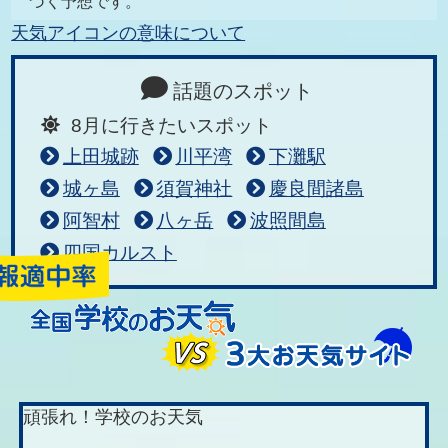
づく予想です。
天気アイコンの意味について
話題のスポット
8月に行きたいスポット
上田城跡
川平湾
下灘駅
城ヶ島
須賀神社
慶良間諸島
阿智村
八ヶ岳
波照間島
四国カルスト
頑張れ！学校のお天気