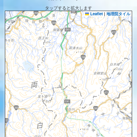
タップすると拡大します
Leaflet
|
地理院タイル