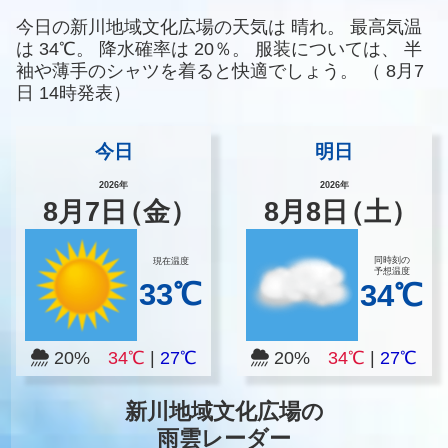
今日の新川地域文化広場の天気は
晴れ。
最高気温
は
34℃。
降水確率は
20％。
服装については、
半
袖や薄手のシャツを着ると快適でしょう。
（
8月7
日 14時発表）
今日
明日
2026年
2026年
8
月
7
日
（金）
8
月
8
日
（土）
同時刻の
現在温度
予想温度
33℃
34℃
20%
34℃
|
27℃
20%
34℃
|
27℃
新川地域文化広場の
雨雲レーダー