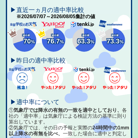
▶直近一ヵ月の適中率比較
※2026/07/07～2026/08/05集計の値
適中率
適中率
適中率
適中率
70
76.7
63.3
73.3
%
%
%
%
▶昨日の適中率比較
▶適中率について
①
気象庁では降水の有無の一致を適中としており、
各
社の「適中率」は気象庁による検証方法の基準に則り
算出しています。
②気象庁では、その日の予報と実際の
24時間中の1mm
以上降水の有無を比べ、
一致した場合に適中と判定し