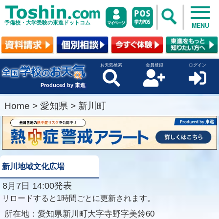
予備校・大学受験の東進ドットコム
MENU
お天気検索
会員登録
ログイン
Produced by 東進
Home
>
愛知県
>
新川町
新川地域文化広場
8月7日 14:00発表
リロードすると1時間ごとに更新されます。
所在地：
愛知県新川町大字寺野字美鈴60