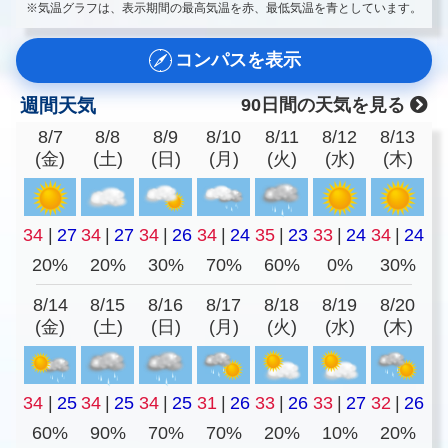
※気温グラフは、表示期間の最高気温を赤、最低気温を青としています。
コンパスを表示
週間天気
90日間の天気を見る
8/7
8/8
8/9
8/10
8/11
8/12
8/13
(金)
(土)
(日)
(月)
(火)
(水)
(木)
34
|
27
34
|
27
34
|
26
34
|
24
35
|
23
33
|
24
34
|
24
20%
20%
30%
70%
60%
0%
30%
8/14
8/15
8/16
8/17
8/18
8/19
8/20
(金)
(土)
(日)
(月)
(火)
(水)
(木)
34
|
25
34
|
25
34
|
25
31
|
26
33
|
26
33
|
27
32
|
26
60%
90%
70%
70%
20%
10%
20%