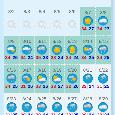
8/2
8/3
8/4
8/5
8/6
8/7
8/8
34
|
27
34
|
27
3
8/9
8/10
8/11
8/12
8/13
8/14
8/15
34
|
26
34
|
24
35
|
23
33
|
24
34
|
24
34
|
25
34
|
25
2
8/16
8/17
8/18
8/19
8/20
8/21
8/22
34
|
25
31
|
26
33
|
26
33
|
27
32
|
26
32
|
24
31
|
25
2
8/23
8/24
8/25
8/26
8/27
8/28
8/29
31
|
25
30
|
24
30
|
24
31
|
24
30
|
25
30
|
24
32
|
24
2