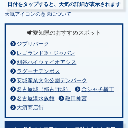
日付をタップすると、天気の詳細が表示されます
天気アイコンの意味について
愛知県のおすすめスポット
ジブリパーク
レゴランド®・ジャパン
刈谷ハイウェイオアシス
ラグーナテンボス
安城産業文化公園デンパーク
名古屋城（那古野城）
金シャチ横丁
名古屋港水族館
熱田神宮
大須商店街