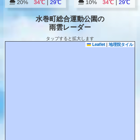
20%
34℃
|
29℃
10%
34℃
|
29℃
水巻町総合運動公園の
雨雲レーダー
タップすると拡大します
Leaflet
|
地理院タイル