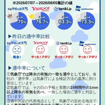
※2026/07/07～2026/08/05集計の値
適中率
適中率
適中率
適中率
70
76.7
63.3
73.3
%
%
%
%
▶昨日の適中率比較
▶適中率について
①
気象庁では降水の有無の一致を適中としており、
各
社の「適中率」は気象庁による検証方法の基準に則り
算出しています。
②気象庁では、その日の予報と実際の
24時間中の1mm
以上降水の有無を比べ、
一致した場合に適中と判定し
ています。
③適中判定の代表地点として、気象庁の定める地点で