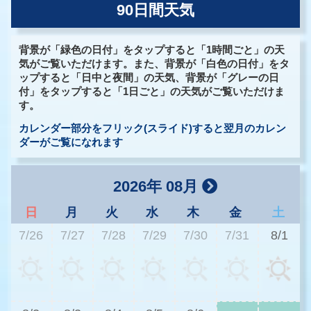
90日間天気
背景が「緑色の日付」をタップすると「1時間ごと」の天
気がご覧いただけます。また、背景が「白色の日付」をタ
ップすると「日中と夜間」の天気、背景が「グレーの日
付」をタップすると「1日ごと」の天気がご覧いただけま
す。
カレンダー部分をフリック(スライド)すると翌月のカレン
ダーがご覧になれます
2026年 08月
日
月
火
水
木
金
土
7/26
7/27
7/28
7/29
7/30
7/31
8/1
3