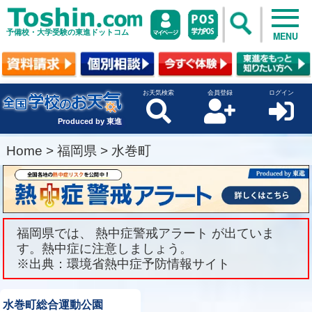
予備校・大学受験の東進ドットコム
MENU
お天気検索
会員登録
ログイン
Produced by 東進
Home
>
福岡県
>
水巻町
福岡県では、 熱中症警戒アラート が出ていま
す。熱中症に注意しましょう。
※出典：環境省熱中症予防情報サイト
水巻町総合運動公園