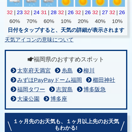
32
|
23
32
|
24
31
|
28
32
|
26
32
|
26
32
|
27
32
|
26
60%
70%
60%
10%
20%
40%
10%
日付をタップすると、天気の詳細が表示されます
天気アイコンの意味について
福岡県のおすすめスポット
太宰府天満宮
糸島
柳川
みずほPayPayドーム福岡
櫛田神社
福岡タワー
志賀島
博多阪急
大濠公園
博多座
１ヶ月先のお天気も、
１ヶ月以上先のお天気
もわかる!