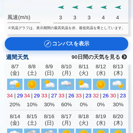
風速(m/s)
3
3
3
4
4
※気温グラフは、表示期間の最高気温を赤、最低気温を青としています。
コンパスを表示
週間天気
90日間の天気を見る
8/7
8/8
8/9
8/10
8/11
8/12
8/13
(金)
(土)
(日)
(月)
(火)
(水)
(木)
34
|
29
34
|
29
33
|
27
33
|
26
33
|
23
32
|
26
30
|
23
20%
10%
30%
60%
0%
0%
30%
8/14
8/15
8/16
8/17
8/18
8/19
8/20
(金)
(土)
(日)
(月)
(火)
(水)
(木)