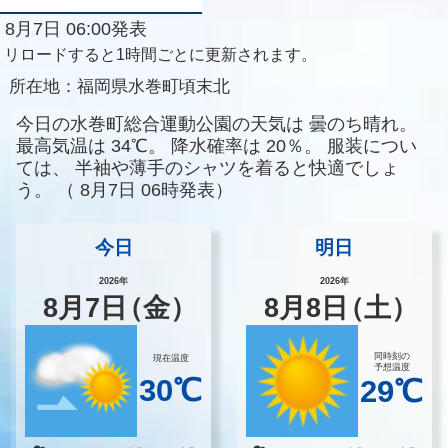
8月7日 06:00発表
リロードすると1時間ごとに更新されます。
所在地：
福岡県水巻町頃末北
今日の水巻町総合運動公園の天気は
曇のち晴れ。
最高気温は
34℃。
降水確率は
20％。
服装につい
ては、
半袖や薄手のシャツを着ると快適でしょ
う。
（
8月7日 06時発表）
今日
明日
2026年
2026年
8
月
7
日
（金）
8
月
8
日
（土）
同時刻の
現在温度
予想温度
30℃
29℃