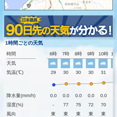
1時間ごとの天気
時間
6時
7時
8時
9時
10時
1
天気
気温(℃)
29
30
30
30
31
3
降水量(mm/h)
0.0
0.0
0.0
0.0
0.0
0
湿度(%)
-
77
75
72
70
6
風向
東
東
東
東
東