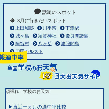
話題のスポット
8月に行きたいスポット
上田城跡
川平湾
下灘駅
城ヶ島
須賀神社
慶良間諸島
阿智村
八ヶ岳
波照間島
四国カルスト
頑張れ！学校のお天気
▶直近一ヵ月の適中率比較