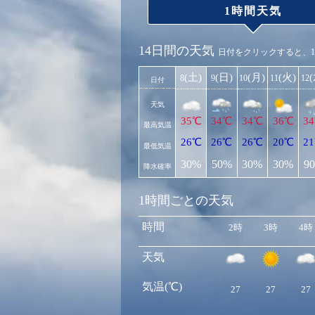
1時間天気
14日間の天気
日付をクリックすると、
(土)
(日)
(月)
(火)
8
9
10
11
12
日付
天気
35℃
34℃
34℃
36℃
3
最高気温
26℃
26℃
26℃
20℃
2
最低気温
30%
50%
30%
30%
9
降水確率
1時間ごとの天気
時間
2時
3時
4時
天気
気温(℃)
27
27
27