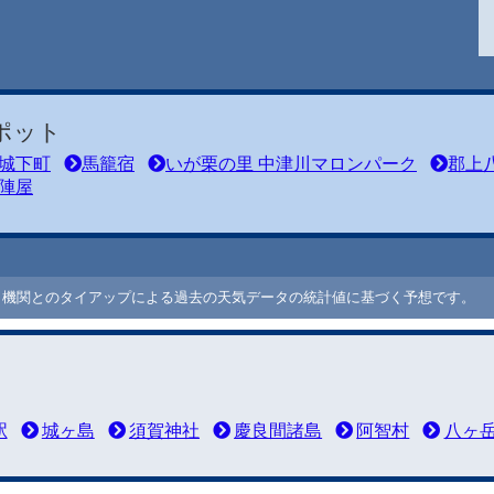
ポット
城下町
馬籠宿
いが栗の里 中津川マロンパーク
郡上
陣屋
ート機関とのタイアップによる過去の天気データの統計値に基づく予想です。
駅
城ヶ島
須賀神社
慶良間諸島
阿智村
八ヶ