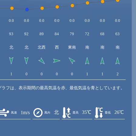
0.0
0.0
0.0
0.0
0.0
0.0
0.0
0.0
0.0
93
92
89
84
79
72
68
63
59
北
北
北西
西
東南
南
南
南
南
1
0
0
0
0
1
1
2
2
グラフは、表示期間の最高気温を赤、最低気温を青としています。
北
35℃
26℃
1m/s
風速
風向
最高
最低