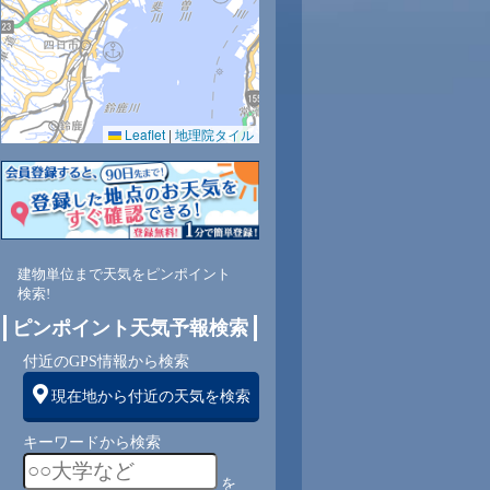
0.0
0.0
0.0
0.0
0.0
0.0
0.0
0.0
0.0
56
53
51
51
56
67
77
81
84
Leaflet
|
地理院タイル
南
南
南
南
南
南
南
南西
南
2
2
2
2
2
2
1
1
0
建物単位まで天気をピンポイント
検索!
ピンポイント天気予報検索
付近のGPS情報から検索
現在地から付近の天気を検索
キーワードから検索
を