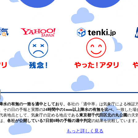
降水の有無の一致を適中としており、
各社の「適中率」は気象庁による検証
、その日の予報と実際の
24時間中の1mm以上降水の有無を比べ、
一致した場
代表地点として、気象庁の定める地点である
東京都千代田区北の丸公園
の天
は、
各社が公開している7日前0時の予報の適中判定
の結果を比較しています
もっと詳しく見る