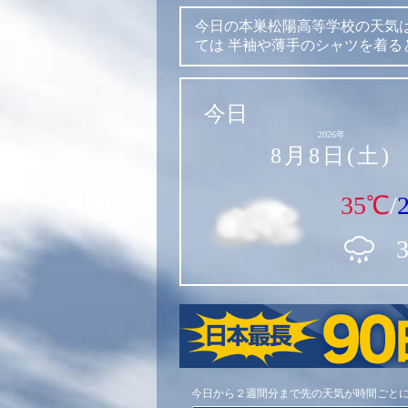
今日の本巣松陽高等学校の天気
ては
半袖や薄手のシャツを着る
今日
2026年
8月8日(土)
35℃
/
今日から２週間分まで先の天気が時間ごと