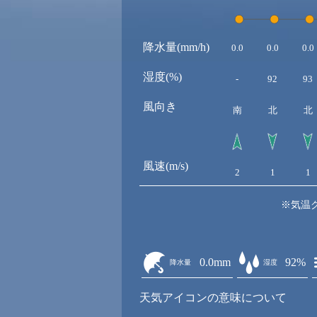
降水量(mm/h)
0.0
0.0
0.0
湿度(%)
-
92
93
風向き
南
北
北
風速(m/s)
2
1
1
※気温
0.0mm
92%
降水量
湿度
天気アイコンの意味について