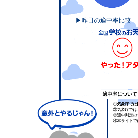
▶昨日の適中率比較
適中率について
①
気象庁では
②気象庁では
③適中判定の
④本サイトで