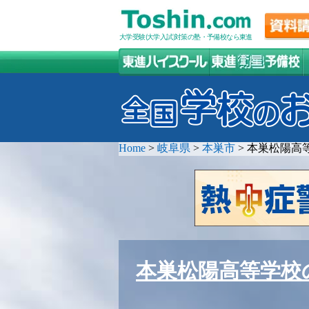
大学受験(大学入試)対策の塾・予備校なら東進
Home
>
岐阜県
>
本巣市
>
本巣松陽高
本巣松陽高等学校