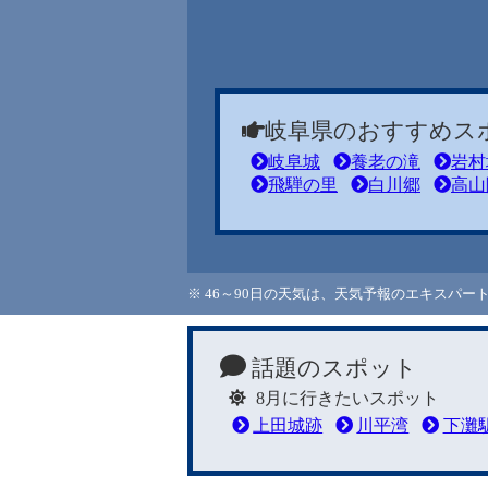
岐阜県のおすすめス
岐阜城
養老の滝
岩村
飛騨の里
白川郷
高山
※ 46～90日の天気は、天気予報のエキスパ
話題のスポット
8月に行きたいスポット
上田城跡
川平湾
下灘