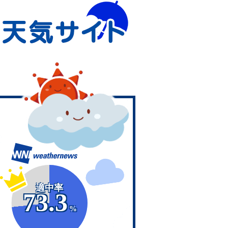
適中率
73.3
%