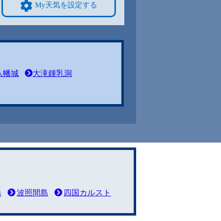
My天気を設定する
八幡城
大滝鍾乳洞
岳
波照間島
四国カルスト