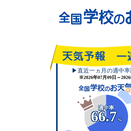
▶直近一ヵ月の適中率
※2026年07月09日～20
適中率
66.7
%