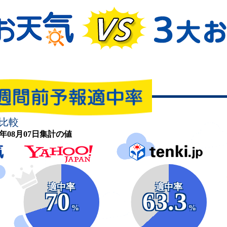
比較
26年08月07日集計の値
適中率
適中率
70
63.3
%
%