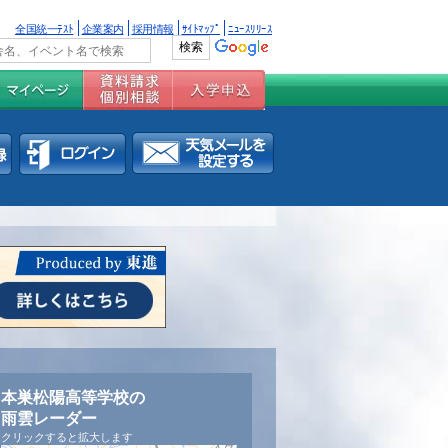
全国統一ﾃｽﾄ
企業案内
採用情報
ｻｲﾄﾏｯﾌﾟ
ﾆｭｰｽﾘﾘｰｽ
本巣松陽高等学校の
雨雲レーダー
クリックすると拡大します