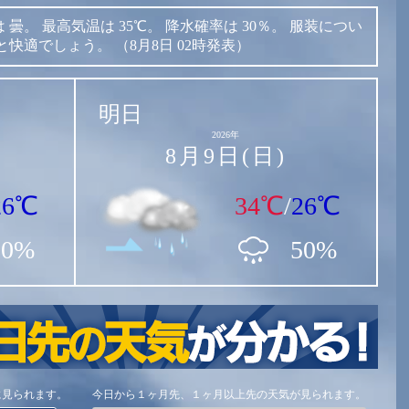
は
曇。
最高気温は
35℃。
降水確率は
30％。
服装につい
と快適でしょう。
（8月8日 02時発表）
明日
2026年
8月9日(日)
26℃
34℃
/
26℃
30%
50%
に見られます。
今日から１ヶ月先、１ヶ月以上先の天気が見られます。