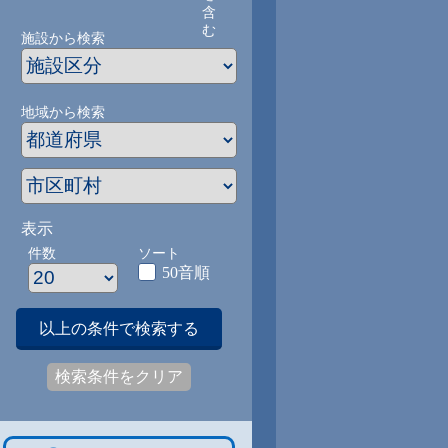
含
む
施設から検索
地域から検索
表示
件数
ソート
50音順
以上の条件で検索する
検索条件をクリア