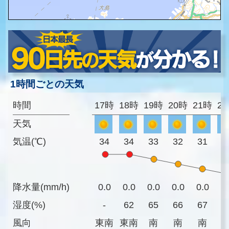
1時間ごとの天気
時間
17時
18時
19時
20時
21時
2
天気
気温(℃)
34
34
33
32
31
3
降水量(mm/h)
0.0
0.0
0.0
0.0
0.0
0
湿度(%)
-
62
65
66
67
6
風向
東南
東南
南
南
南