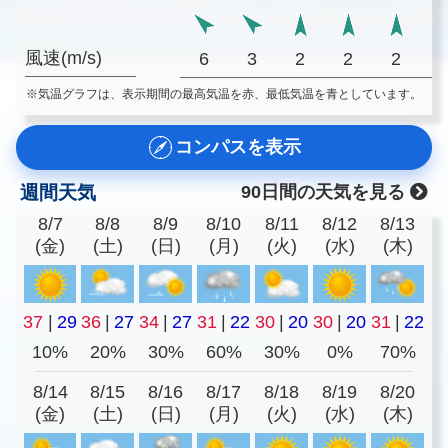
風速(m/s)
6
3
2
2
2
※気温グラフは、表示期間の最高気温を赤、最低気温を青としています。
コンパスを表示
週間天気
90日間の天気を見る
8/7
8/8
8/9
8/10
8/11
8/12
8/13
(金)
(土)
(日)
(月)
(火)
(水)
(木)
37
|
29
36
|
27
34
|
27
31
|
22
30
|
20
30
|
20
31
|
22
10%
20%
30%
60%
30%
0%
70%
8/14
8/15
8/16
8/17
8/18
8/19
8/20
(金)
(土)
(日)
(月)
(火)
(水)
(木)