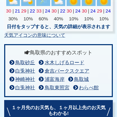
30
|
21
29
|
22
33
|
24
30
|
22
30
|
24
30
|
24
29
|
24
30%
10%
60%
40%
10%
10%
10%
日付をタップすると、天気の詳細が表示されます
天気アイコンの意味について
鳥取県のおすすめスポット
鳥取砂丘
水木しげるロード
白兎神社
倉吉パークスクエア
神崎神社
浦富海岸
鳥取城
白兎神社
鳥取東照宮
わらべ館
１ヶ月先のお天気も、
１ヶ月以上先のお天気
もわかる!