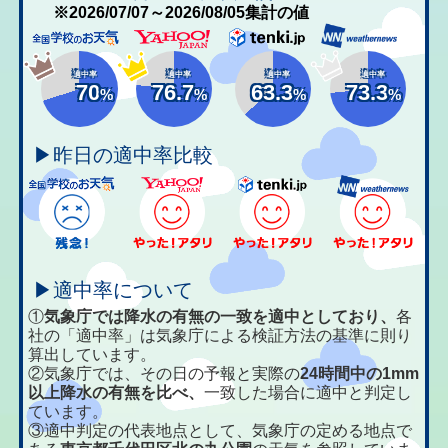
※2026/07/07～2026/08/05集計の値
適中率
適中率
適中率
適中率
70
76.7
63.3
73.3
%
%
%
%
▶昨日の適中率比較
▶適中率について
①
気象庁では降水の有無の一致を適中としており、
各
社の「適中率」は気象庁による検証方法の基準に則り
算出しています。
②気象庁では、その日の予報と実際の
24時間中の1mm
以上降水の有無を比べ、
一致した場合に適中と判定し
ています。
③適中判定の代表地点として、気象庁の定める地点で