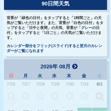
90日間天気
背景が「緑色の日付」をタップすると「1時間ごと」の天
気がご覧いただけます。また、背景が「白色の日付」をタ
ップすると「日中と夜間」の天気、背景が「グレーの日
付」をタップすると「1日ごと」の天気がご覧いただけま
す。
カレンダー部分をフリック(スライド)すると翌月のカレン
ダーがご覧になれます
2026年 08月
日
月
火
水
木
金
土
7/26
7/27
7/28
7/29
7/30
7/31
8/1
3