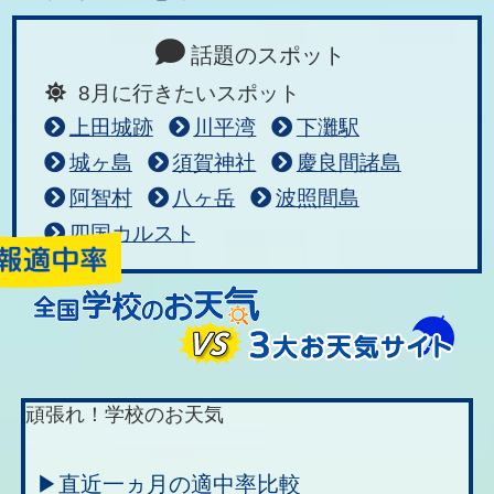
話題のスポット
8月に行きたいスポット
上田城跡
川平湾
下灘駅
城ヶ島
須賀神社
慶良間諸島
阿智村
八ヶ岳
波照間島
四国カルスト
頑張れ！学校のお天気
▶直近一ヵ月の適中率比較