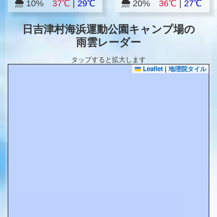
10%
37℃
|
29℃
20%
36℃
|
27℃
日吉津村海浜運動公園キャンプ場の
雨雲レーダー
タップすると拡大します
Leaflet
|
地理院タイル