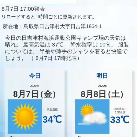
8月7日 17:00発表
リロードすると1時間ごとに更新されます。
所在地：
鳥取県日吉津村大字日吉津1864-1
今日の日吉津村海浜運動公園キャンプ場の天気は
晴れ。
最高気温は
37℃。
降水確率は
10％。
服装
については、
半袖や薄手のシャツを着ると快適で
しょう。
（
8月7日 17時発表）
今日
明日
2026年
2026年
8
月
7
日
（金）
8
月
8
日
（土）
同時刻の
現在温度
予想温度
34℃
33℃