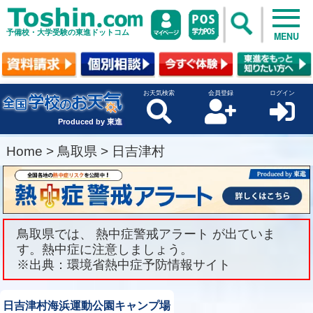
予備校・大学受験の東進ドットコム
MENU
お天気検索
会員登録
ログイン
Produced by 東進
Home
>
鳥取県
>
日吉津村
鳥取県では、 熱中症警戒アラート が出ていま
す。熱中症に注意しましょう。
※出典：環境省熱中症予防情報サイト
日吉津村海浜運動公園キャンプ場