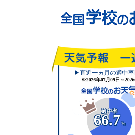
▶直近一ヵ月の適中率
※2026年07月09日～20
適中率
66.7
%