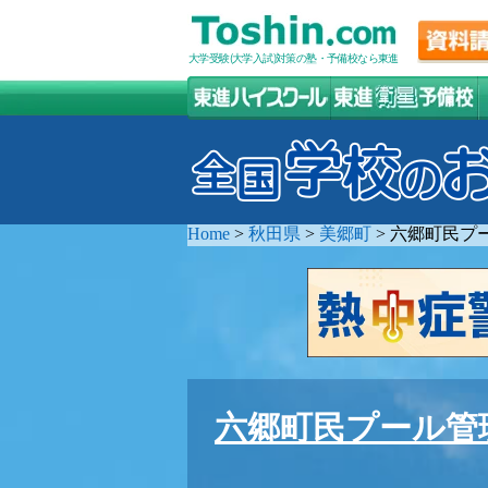
大学受験(大学入試)対策の塾・予備校なら東進
Home
>
秋田県
>
美郷町
>
六郷町民プ
六郷町民プール管