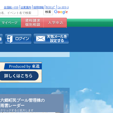
全国統一ﾃｽﾄ
企業案内
採用情報
ｻｲﾄﾏｯﾌﾟ
ﾆｭｰｽﾘﾘｰｽ
六郷町民プール管理棟の
雨雲レーダー
クリックすると拡大します