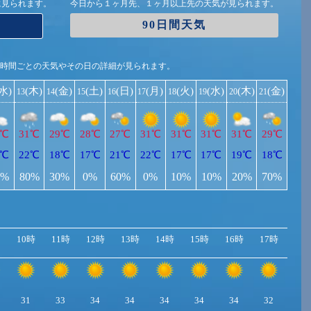
に見られます。
今日から１ヶ月先、１ヶ月以上先の天気が見られます。
90日間天気
1時間ごとの天気やその日の詳細が見られます。
(水)
(木)
(金)
(土)
(日)
(月)
(火)
(水)
(木)
(金)
13
14
15
16
17
18
19
20
21
1℃
31℃
29℃
28℃
27℃
31℃
31℃
31℃
31℃
29℃
2℃
22℃
18℃
17℃
21℃
22℃
17℃
17℃
19℃
18℃
0%
80%
30%
0%
60%
0%
10%
10%
20%
70%
10時
11時
12時
13時
14時
15時
16時
17時
18
31
33
34
34
34
34
34
32
30