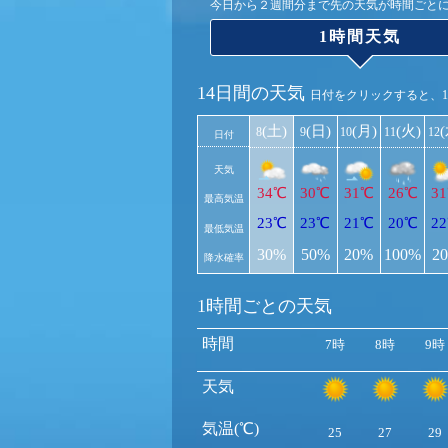
今日から２週間分まで先の天気が時間ごと
1時間天気
14日間の天気
日付をクリックすると、
(土)
(日)
(月)
(火)
8
9
10
11
12
日付
天気
34℃
30℃
31℃
26℃
3
最高気温
23℃
23℃
21℃
20℃
2
最低気温
30%
50%
20%
100%
2
降水確率
1時間ごとの天気
時間
7時
8時
9時
天気
気温(℃)
25
27
29