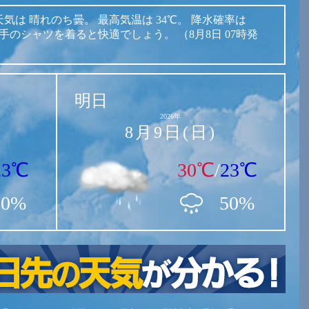
天気は
晴れのち曇。
最高気温は
34℃。
降水確率は
手のシャツを着ると快適でしょう。
（8月8日 07時発
明日
2026年
8月9日(日)
23℃
30℃
/
23℃
30%
50%