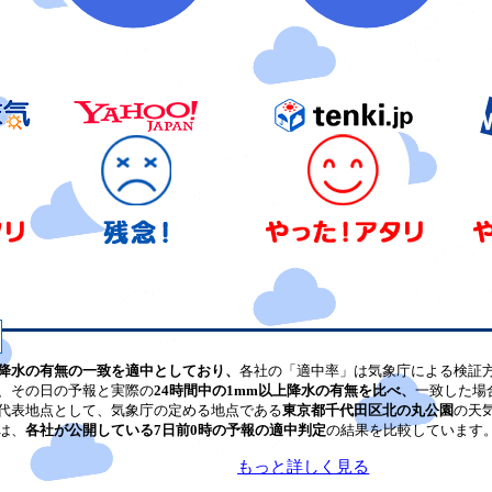
降水の有無の一致を適中としており、
各社の「適中率」は気象庁による検証
、その日の予報と実際の
24時間中の1mm以上降水の有無を比べ、
一致した場
代表地点として、気象庁の定める地点である
東京都千代田区北の丸公園
の天
は、
各社が公開している7日前0時の予報の適中判定
の結果を比較しています
もっと詳しく見る