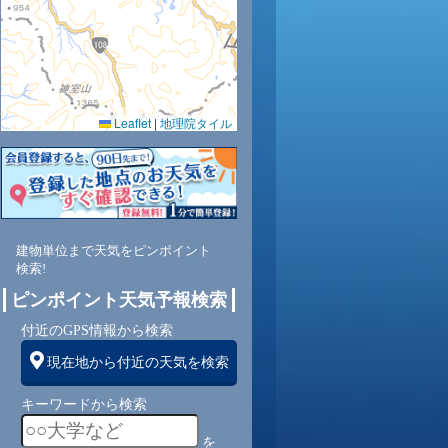
0.0
0.0
0.0
0.0
0.0
Leaflet
|
地理院タイル
74
81
84
90
92
西
南西
南
南
東南
建物単位まで天気をピンポイント
1
1
1
1
1
検索!
ピンポイント天気予報検索
付近のGPS情報から検索
現在地から付近の天気を検索
キーワードから検索
を