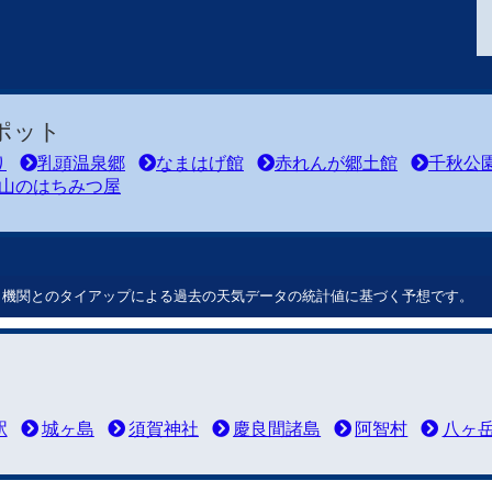
ポット
り
乳頭温泉郷
なまはげ館
赤れんが郷土館
千秋公
山のはちみつ屋
ート機関とのタイアップによる過去の天気データの統計値に基づく予想です。
駅
城ヶ島
須賀神社
慶良間諸島
阿智村
八ヶ