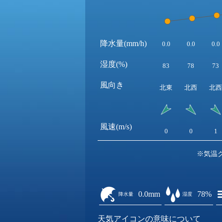
降水量(mm/h)
0.0
0.0
0.0
湿度(%)
83
78
73
風向き
北東
北西
北西
風速(m/s)
0
0
1
※気温
0.0mm
78%
降水量
湿度
天気アイコンの意味について