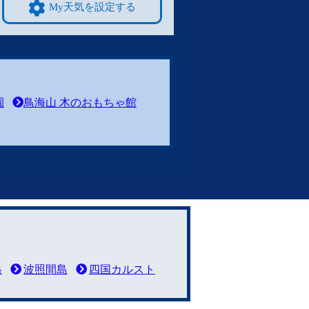
My天気を設定する
園
鳥海山 木のおもちゃ館
岳
波照間島
四国カルスト