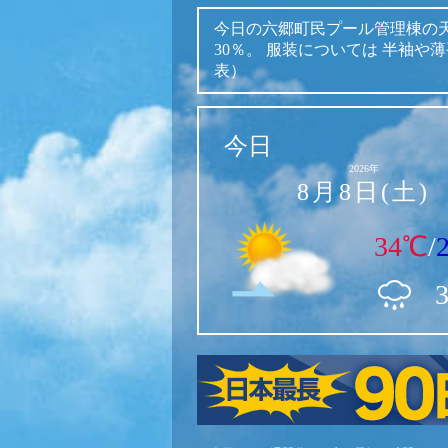
今日の六郷町民プール管理棟の
30％。
服装については
半袖や薄
表）
今日
2026年
8月8日(土)
34℃
/