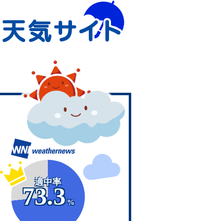
適中率
73.3
%