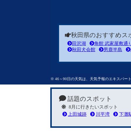
秋田県のおすすめス
田沢湖
角館 武家屋敷通
秋田犬会館
男鹿半島
※ 46～90日の天気は、天気予報のエキスパ
話題のスポット
8月に行きたいスポット
上田城跡
川平湾
下灘