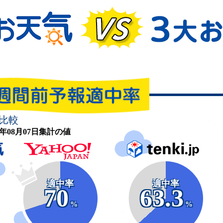
比較
26年08月07日集計の値
適中率
適中率
70
63.3
%
%