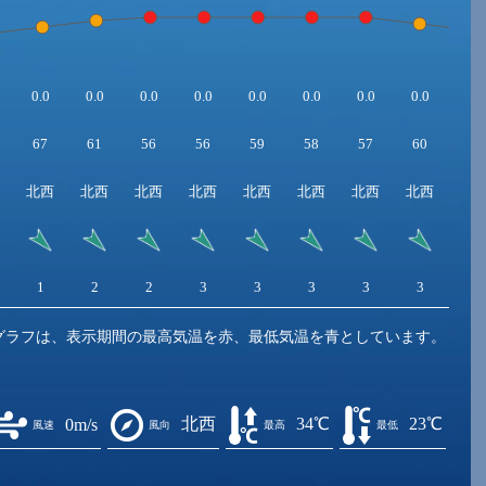
0.0
0.0
0.0
0.0
0.0
0.0
0.0
0.0
0.0
67
61
56
56
59
58
57
60
67
北西
北西
北西
北西
北西
北西
北西
北西
西
1
2
2
3
3
3
3
3
2
グラフは、表示期間の最高気温を赤、最低気温を青としています。
北西
34℃
23℃
0m/s
風速
風向
最高
最低