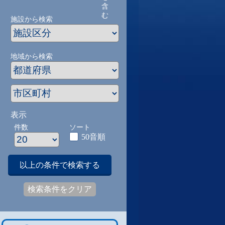
含
む
施設から検索
地域から検索
表示
件数
ソート
50音順
以上の条件で検索する
検索条件をクリア