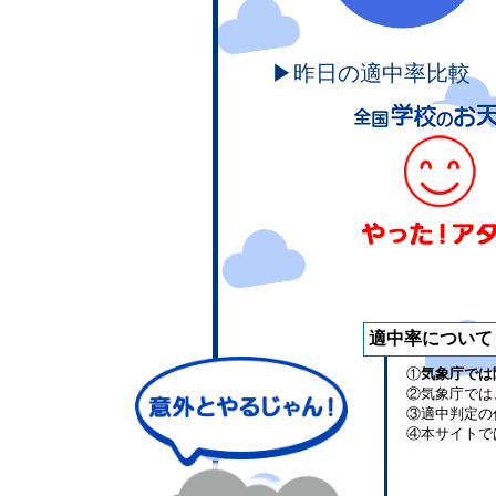
▶昨日の適中率比較
適中率について
①
気象庁では
②気象庁では
③適中判定の
④本サイトで