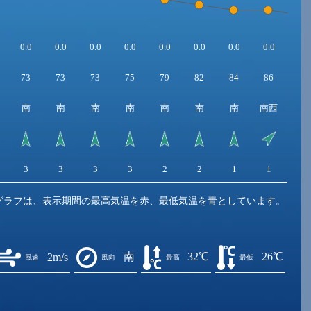
0.0
0.0
0.0
0.0
0.0
0.0
0.0
0.0
0.0
73
73
73
75
79
82
84
86
87
南
南
南
南
南
南
南
南西
南
3
3
3
3
2
2
1
1
1
グラフは、表示期間の最高気温を赤、最低気温を青としています。
南
32℃
26℃
2m/s
風速
風向
最高
最低