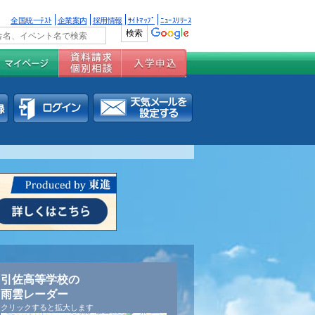
全国統一ﾃｽﾄ
企業案内
採用情報
ｻｲﾄﾏｯﾌﾟ
ﾆｭｰｽﾘﾘｰｽ
引佐高等学校の
雨雲レーダー
クリックすると拡大します