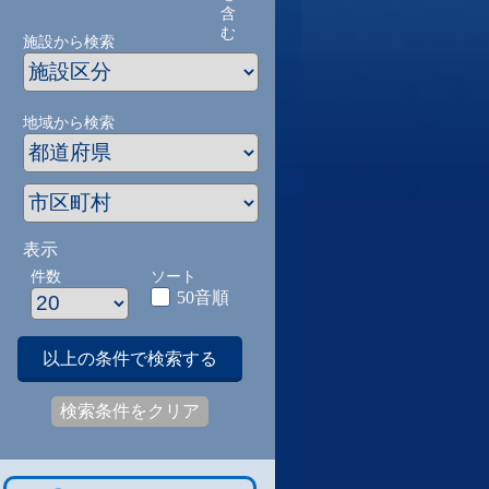
含
む
施設から検索
地域から検索
表示
件数
ソート
50音順
以上の条件で検索する
検索条件をクリア