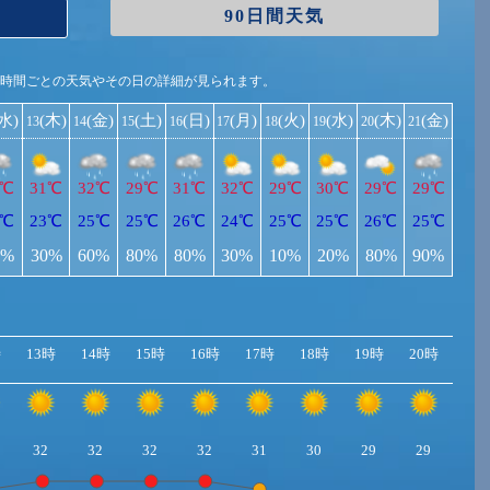
90日間天気
1時間ごとの天気やその日の詳細が見られます。
(水)
(木)
(金)
(土)
(日)
(月)
(火)
(水)
(木)
(金)
13
14
15
16
17
18
19
20
21
0℃
31℃
32℃
29℃
31℃
32℃
29℃
30℃
29℃
29℃
2℃
23℃
25℃
25℃
26℃
24℃
25℃
25℃
26℃
25℃
0%
30%
60%
80%
80%
30%
10%
20%
80%
90%
時
13時
14時
15時
16時
17時
18時
19時
20時
21
32
32
32
32
31
30
29
29
28