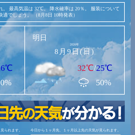
れ。
最高気温は
32℃。
降水確率は
20％。
服装について
快適でしょう。
（8月8日 10時発表）
明日
2026年
8月9日(日)
26℃
32℃
/
25℃
20%
50%
に見られます。
今日から１ヶ月先、１ヶ月以上先の天気が見られます。