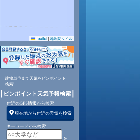
0.0
0.0
88
89
Leaflet
|
地理院タイル
西
南西
南西
1
1
建物単位まで天気をピンポイント
検索!
ピンポイント天気予報検索
付近のGPS情報から検索
現在地から付近の天気を検索
キーワードから検索
を