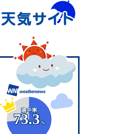
適中率
73.3
%