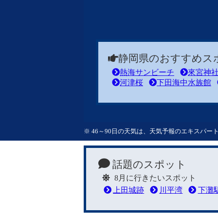
静岡県のおすすめス
熱海サンビーチ
來宮神
河津桜
下田海中水族館
※ 46～90日の天気は、天気予報のエキスパ
話題のスポット
8月に行きたいスポット
上田城跡
川平湾
下灘