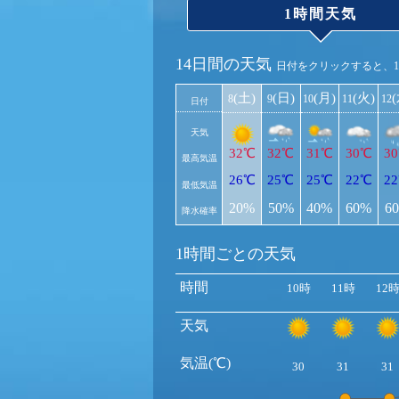
1時間天気
14日間の天気
日付をクリックすると、
(土)
(日)
(月)
(火)
8
9
10
11
12
日付
天気
32℃
32℃
31℃
30℃
3
最高気温
26℃
25℃
25℃
22℃
2
最低気温
20%
50%
40%
60%
6
降水確率
1時間ごとの天気
時間
10時
11時
12
天気
気温(℃)
30
31
31