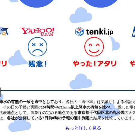
降水の有無の一致を適中としており、
各社の「適中率」は気象庁による検証
、その日の予報と実際の
24時間中の1mm以上降水の有無を比べ、
一致した場
代表地点として、気象庁の定める地点である
東京都千代田区北の丸公園
の天
は、
各社が公開している7日前0時の予報の適中判定
の結果を比較しています
もっと詳しく見る