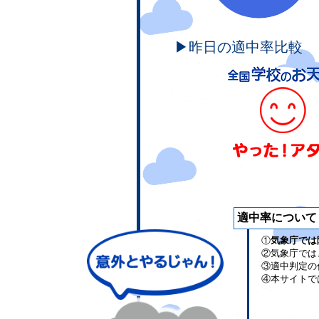
▶昨日の適中率比較
適中率について
①
気象庁では
②気象庁では
③適中判定の
④本サイトで