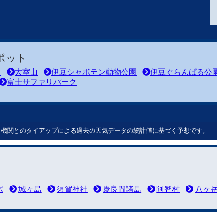
ポット
社
大室山
伊豆シャボテン動物公園
伊豆ぐらんぱる公
富士サファリパーク
ート機関とのタイアップによる過去の天気データの統計値に基づく予想です。
駅
城ヶ島
須賀神社
慶良間諸島
阿智村
八ヶ