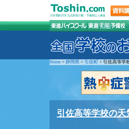
大学受験(大学入試)対策の塾・予備校なら東進
Home
>
静岡県
>
引佐町
>
引佐高等学
引佐高等学校の天