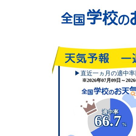
▶直近一ヵ月の適中率
※2026年07月09日～20
適中率
66.7
%