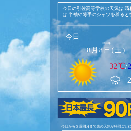
今日の引佐高等学校の天気は
晴
は
半袖や薄手のシャツを着ると
今日
2026年
8月8日(土)
32℃
/
今日から２週間分まで先の天気が時間ごと