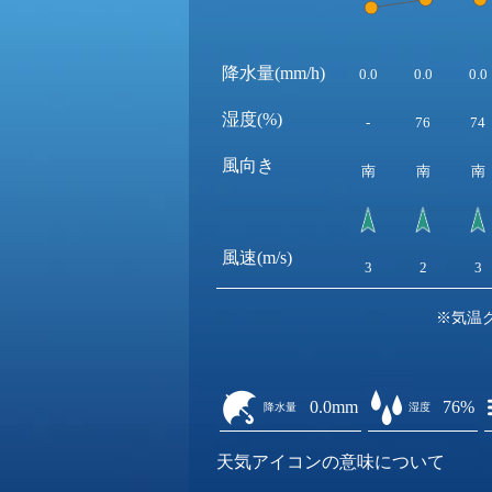
降水量(mm/h)
0.0
0.0
0.0
湿度(%)
-
76
74
風向き
南
南
南
風速(m/s)
3
2
3
※気温
0.0mm
76%
降水量
湿度
天気アイコンの意味について