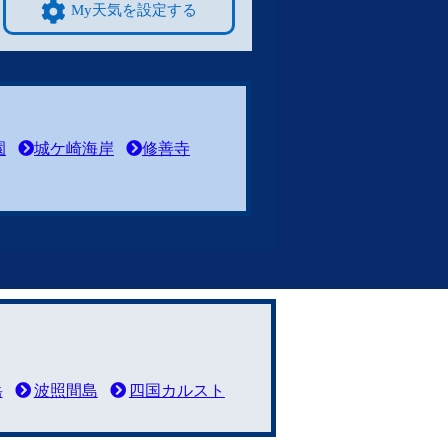
My天気を設定する
園
城ケ崎海岸
修善寺
岳
波照間島
四国カルスト