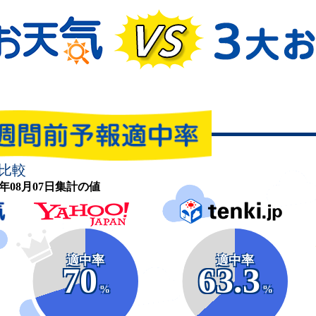
比較
26年08月07日集計の値
適中率
適中率
70
63.3
%
%