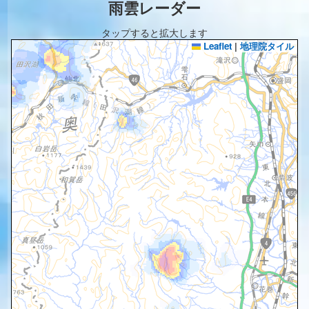
雨雲レーダー
タップすると拡大します
Leaflet
|
地理院タイル