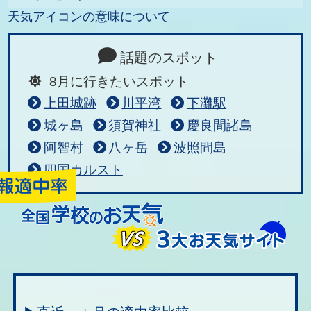
天気アイコンの意味について
話題のスポット
8月に行きたいスポット
上田城跡
川平湾
下灘駅
城ヶ島
須賀神社
慶良間諸島
阿智村
八ヶ岳
波照間島
四国カルスト