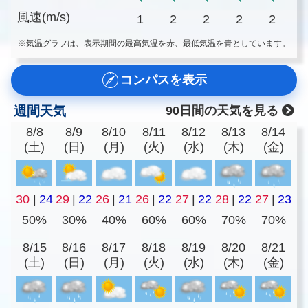
風速(m/s)
1
2
2
2
2
※気温グラフは、表示期間の最高気温を赤、最低気温を青としています。
コンパスを表示
週間天気
90日間の天気を見る
8/8
8/9
8/10
8/11
8/12
8/13
8/14
(土)
(日)
(月)
(火)
(水)
(木)
(金)
30
|
24
29
|
22
26
|
21
26
|
22
27
|
22
28
|
22
27
|
23
50%
30%
40%
60%
60%
70%
70%
8/15
8/16
8/17
8/18
8/19
8/20
8/21
(土)
(日)
(月)
(火)
(水)
(木)
(金)