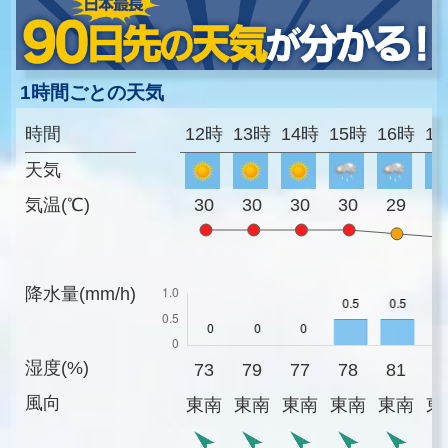
1時間ごとの天気
時間
12時
13時
14時
15時
16時
1
天気
気温(℃)
30
30
30
30
29
2
降水量(mm/h)
湿度(%)
73
79
77
78
81
8
風向
東南
東南
東南
東南
東南
東