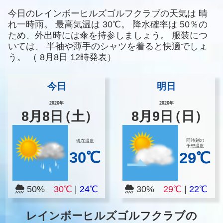
今日のレインボーヒルズゴルフクラブの天気は
晴
れ一時雨。
最高気温は
30℃。
降水確率は
50％の
ため、外出時には傘を持参しましょう。
服装につ
いては、
半袖や薄手のシャツを着ると快適でしょ
う。
（
8月8日 12時発表）
今日
明日
2026年
2026年
8
月
8
日
（土）
8
月
9
日
（日）
同時刻の
現在温度
予想温度
30℃
29℃
50%
30℃
|
24℃
30%
29℃
|
22℃
レインボーヒルズゴルフクラブの