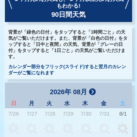
もわかる!
90日間天気
背景が「緑色の日付」をタップすると「1時間ごと」の天
気がご覧いただけます。また、背景が「白色の日付」をタ
ップすると「日中と夜間」の天気、背景が「グレーの日
付」をタップすると「1日ごと」の天気がご覧いただけま
す。
カレンダー部分をフリック(スライド)すると翌月のカレン
ダーがご覧になれます
2026年 08月
日
月
火
水
木
金
土
7/26
7/27
7/28
7/29
7/30
7/31
8/1
2