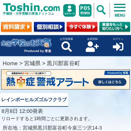
予備校・大学受験の東進ドットコム
MENU
お天気検索
会員登録
ログイン
Produced by 東進
Home
>
宮城県
>
黒川郡富谷町
レインボーヒルズゴルフクラブ
8月8日 12:00発表
リロードすると1時間ごとに更新されます。
所在地：
宮城県黒川郡富谷町今泉三ツ沢14-3