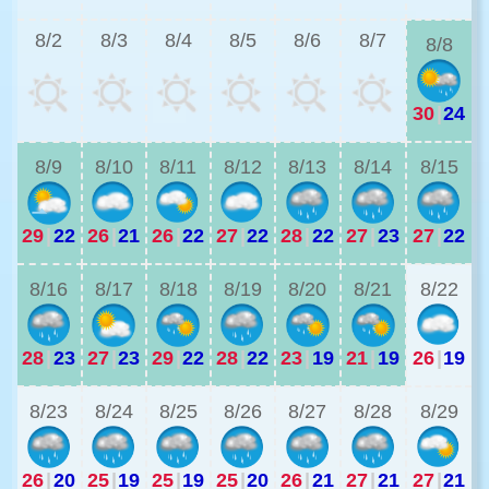
8/2
8/3
8/4
8/5
8/6
8/7
8/8
30
|
24
2
8/9
8/10
8/11
8/12
8/13
8/14
8/15
29
|
22
26
|
21
26
|
22
27
|
22
28
|
22
27
|
23
27
|
22
2
8/16
8/17
8/18
8/19
8/20
8/21
8/22
28
|
23
27
|
23
29
|
22
28
|
22
23
|
19
21
|
19
26
|
19
2
8/23
8/24
8/25
8/26
8/27
8/28
8/29
26
|
20
25
|
19
25
|
19
25
|
20
26
|
21
27
|
21
27
|
21
2