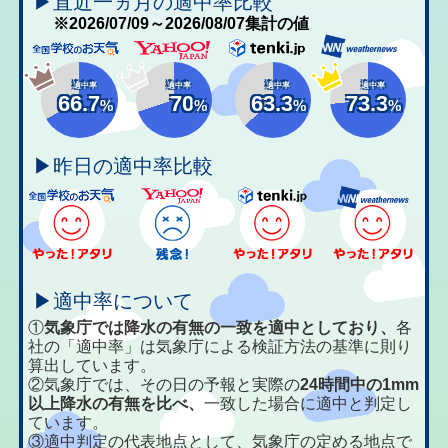
▶直近一ヵ月の適中率比較
※2026/07/09～2026/08/07集計の値
適中率
適中率
適中率
適中率
66.7
70
63.3
73.3
%
%
%
%
▶昨日の適中率比較
▶適中率について
①
気象庁では降水の有無の一致を適中としており、
各
社の「適中率」は気象庁による検証方法の基準に則り
算出しています。
②気象庁では、その日の予報と実際の
24時間中の1mm
以上降水の有無を比べ、
一致した場合に適中と判定し
ています。
③適中判定の代表地点として、気象庁の定める地点で