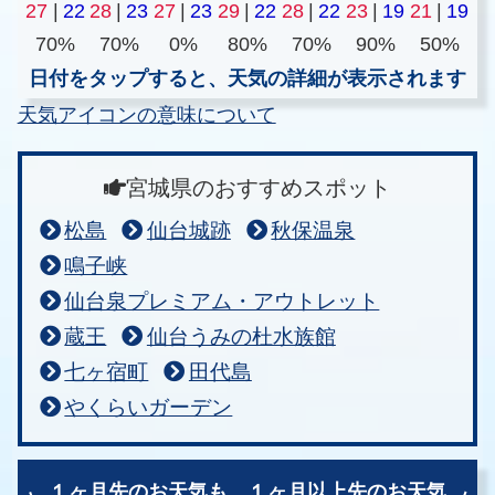
27
|
22
28
|
23
27
|
23
29
|
22
28
|
22
23
|
19
21
|
19
70%
70%
0%
80%
70%
90%
50%
日付をタップすると、天気の詳細が表示されます
天気アイコンの意味について
宮城県のおすすめスポット
松島
仙台城跡
秋保温泉
鳴子峡
仙台泉プレミアム・アウトレット
蔵王
仙台うみの杜水族館
七ヶ宿町
田代島
やくらいガーデン
１ヶ月先のお天気も、
１ヶ月以上先のお天気