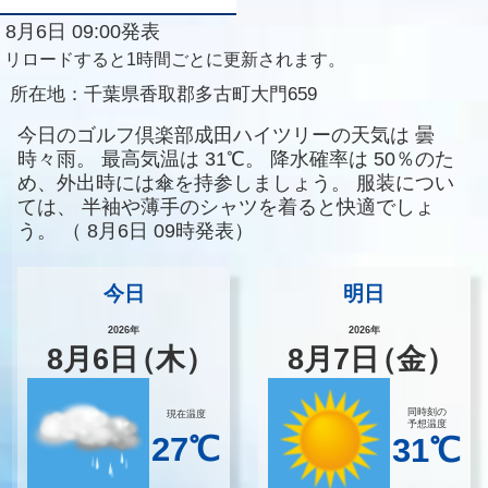
8月6日 09:00発表
リロードすると1時間ごとに更新されます。
所在地：
千葉県香取郡多古町大門659
今日のゴルフ倶楽部成田ハイツリーの天気は
曇
時々雨。
最高気温は
31℃。
降水確率は
50％のた
め、外出時には傘を持参しましょう。
服装につい
ては、
半袖や薄手のシャツを着ると快適でしょ
う。
（
8月6日 09時発表）
今日
明日
2026年
2026年
8
月
6
日
（木）
8
月
7
日
（金）
同時刻の
現在温度
予想温度
27℃
31℃