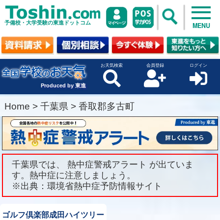
予備校・大学受験の東進ドットコム
MENU
お天気検索
会員登録
ログイン
Produced by 東進
Home
>
千葉県
>
香取郡多古町
千葉県では、 熱中症警戒アラート が出ていま
す。熱中症に注意しましょう。
※出典：環境省熱中症予防情報サイト
ゴルフ倶楽部成田ハイツリー