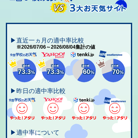
▶直近一ヵ月の適中率比較
※2026/07/06～2026/08/04集計の値
適中率
適中率
適中率
適中率
73.3
73.3
60
70
%
%
%
%
▶昨日の適中率比較
▶適中率について