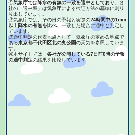
①
気象庁では降水の有無の一致を適中としており、
各
社の「適中率」は気象庁による検証方法の基準に則り
算出しています。
②気象庁では、その日の予報と実際の
24時間中の1mm
以上降水の有無を比べ、
一致した場合に適中と判定し
ています。
③適中判定の代表地点として、気象庁の定める地点で
ある
東京都千代田区北の丸公園
の天気を参照していま
す。
④本サイトでは、
各社が公開している7日前0時の予報
の適中判定
の結果を比較しています。