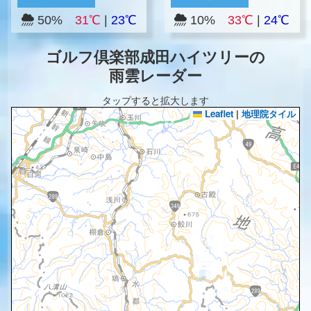
50%
31℃
|
23℃
10%
33℃
|
24℃
ゴルフ倶楽部成田ハイツリーの
雨雲レーダー
タップすると拡大します
Leaflet
|
地理院タイル