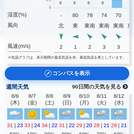
湿度(%)
-
80
78
74
70
6
風向
北
東
東南
東南
東南
東
風速(m/s)
2
1
2
3
3
※気温グラフは、表示期間の最高気温を赤、最低気温を青としています。
コンパスを表示
週間天気
90日間の天気を見る
8/6
8/7
8/8
8/9
8/10
8/11
8/12
(木)
(金)
(土)
(日)
(月)
(火)
(水)
31
|
23
33
|
24
34
|
22
31
|
22
29
|
20
28
|
21
28
|
21