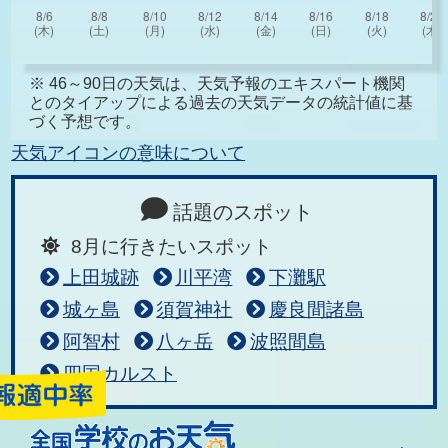
※ 46～90日の天気は、天気予報のエキスパート機関
とのタイアップによる過去の天気データの統計値に基
づく予想です。
天気アイコンの意味について
話題のスポット
8月に行きたいスポット
上田城跡
川平湾
下灘駅
城ヶ島
須賀神社
慶良間諸島
阿智村
八ヶ岳
波照間島
四国カルスト