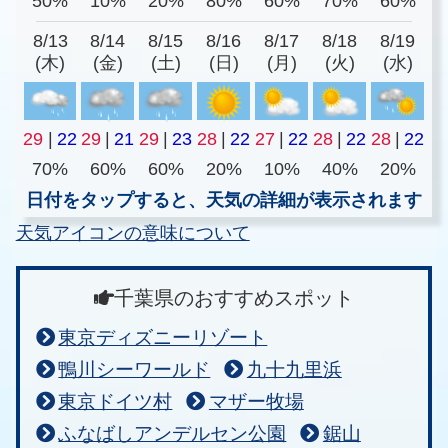
50%
10%
20%
80%
60%
70%
60%
8/13
8/14
8/15
8/16
8/17
8/18
8/19
(木)
(金)
(土)
(日)
(月)
(火)
(水)
29
|
22
29
|
21
29
|
23
28
|
22
27
|
22
28
|
22
28
|
22
70%
60%
60%
20%
10%
40%
20%
日付をタップすると、天気の詳細が表示されます
天気アイコンの意味について
千葉県のおすすめスポット
東京ディズニーリゾート
鴨川シーワールド
九十九里浜
東京ドイツ村
マザー牧場
ふなばしアンデルセン公園
鋸山