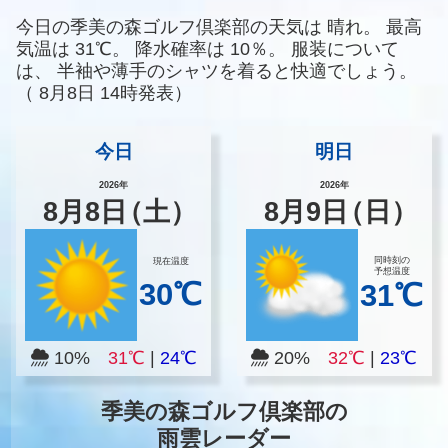
今日の季美の森ゴルフ倶楽部の天気は
晴れ。
最高
気温は
31℃。
降水確率は
10％。
服装について
は、
半袖や薄手のシャツを着ると快適でしょう。
（
8月8日 14時発表）
今日
明日
2026年
2026年
8
月
8
日
（土）
8
月
9
日
（日）
同時刻の
現在温度
予想温度
30℃
31℃
10%
31℃
|
24℃
20%
32℃
|
23℃
季美の森ゴルフ倶楽部の
雨雲レーダー