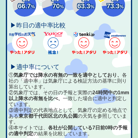
適中率
適中率
適中率
適中率
66.7
70
63.3
73.3
%
%
%
%
▶昨日の適中率比較
▶適中率について
①
気象庁では降水の有無の一致を適中としており、
各
社の「適中率」は気象庁による検証方法の基準に則り
算出しています。
②気象庁では、その日の予報と実際の
24時間中の1mm
以上降水の有無を比べ、
一致した場合に適中と判定し
ています。
③適中判定の代表地点として、気象庁の定める地点で
ある
東京都千代田区北の丸公園
の天気を参照していま
す。
④本サイトでは、
各社が公開している7日前0時の予報
の適中判定
の結果を比較しています。