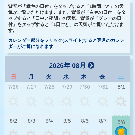
背景が「緑色の日付」をタップすると「1時間ごと」の天
気がご覧いただけます。また、背景が「白色の日付」をタ
ップすると「日中と夜間」の天気、背景が「グレーの日
付」をタップすると「1日ごと」の天気がご覧いただけま
す。
カレンダー部分をフリック(スライド)すると翌月のカレン
ダーがご覧になれます
2026年 08月
日
月
火
水
木
金
土
7/26
7/27
7/28
7/29
7/30
7/31
8/1
2
8/2
8/3
8/4
8/5
8/6
8/7
8/8