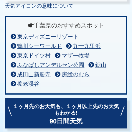
天気アイコンの意味について
千葉県のおすすめスポット
東京ディズニーリゾート
鴨川シーワールド
九十九里浜
東京ドイツ村
マザー牧場
ふなばしアンデルセン公園
鋸山
成田山新勝寺
房総のむら
養老渓谷
１ヶ月先のお天気も、
１ヶ月以上先のお天気
もわかる!
90日間天気