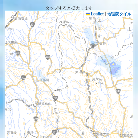
タップすると拡大します
Leaflet
|
地理院タイル