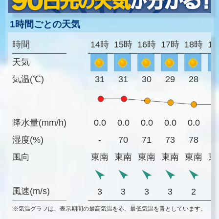
1時間ごとの天気
時間
14時
15時
16時
17時
18時
1
天気
気温(℃)
31
31
30
29
28
2
降水量(mm/h)
0.0
0.0
0.0
0.0
0.0
0
湿度(%)
-
70
71
73
78
8
風向
東南
東南
東南
東南
東南
東
風速(m/s)
3
3
3
3
2
※気温グラフは、表示期間の最高気温を赤、最低気温を青としています。