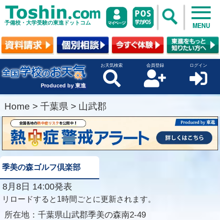
予備校・大学受験の東進ドットコム
MENU
お天気検索
会員登録
ログイン
Produced by 東進
Home
>
千葉県
>
山武郡
季美の森ゴルフ倶楽部
8月8日 14:00発表
リロードすると1時間ごとに更新されます。
所在地：
千葉県山武郡季美の森南2-49