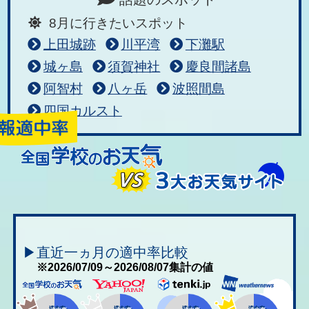
8月に行きたいスポット
上田城跡
川平湾
下灘駅
城ヶ島
須賀神社
慶良間諸島
阿智村
八ヶ岳
波照間島
四国カルスト
▶直近一ヵ月の適中率比較
※2026/07/09～2026/08/07集計の値