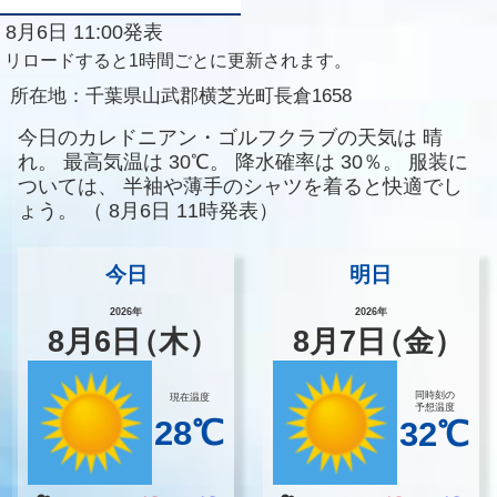
8月6日 11:00発表
リロードすると1時間ごとに更新されます。
所在地：
千葉県山武郡横芝光町長倉1658
今日のカレドニアン・ゴルフクラブの天気は
晴
れ。
最高気温は
30℃。
降水確率は
30％。
服装に
ついては、
半袖や薄手のシャツを着ると快適でし
ょう。
（
8月6日 11時発表）
今日
明日
2026年
2026年
8
月
6
日
（木）
8
月
7
日
（金）
同時刻の
現在温度
予想温度
28℃
32℃