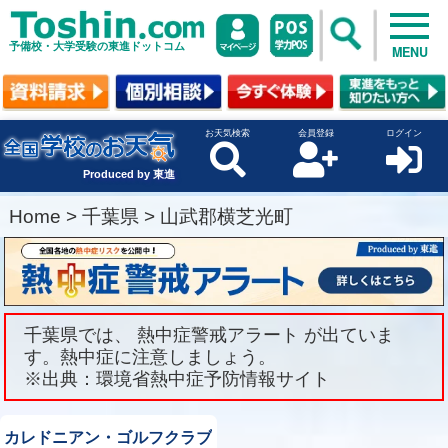
予備校・大学受験の東進ドットコム
MENU
お天気検索
会員登録
ログイン
Produced by 東進
Home
>
千葉県
>
山武郡横芝光町
千葉県では、 熱中症警戒アラート が出ていま
す。熱中症に注意しましょう。
※出典：環境省熱中症予防情報サイト
カレドニアン・ゴルフクラブ