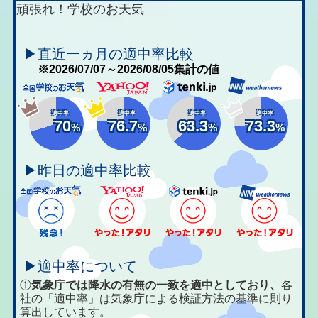
頑張れ！学校のお天気
▶直近一ヵ月の適中率比較
※2026/07/07～2026/08/05集計の値
適中率
適中率
適中率
適中率
70
76.7
63.3
73.3
%
%
%
%
▶昨日の適中率比較
▶適中率について
①
気象庁では降水の有無の一致を適中としており、
各
社の「適中率」は気象庁による検証方法の基準に則り
算出しています。