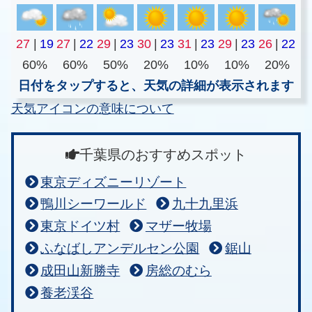
27
|
19
27
|
22
29
|
23
30
|
23
31
|
23
29
|
23
26
|
22
60%
60%
50%
20%
10%
10%
20%
日付をタップすると、天気の詳細が表示されます
天気アイコンの意味について
千葉県のおすすめスポット
東京ディズニーリゾート
鴨川シーワールド
九十九里浜
東京ドイツ村
マザー牧場
ふなばしアンデルセン公園
鋸山
成田山新勝寺
房総のむら
養老渓谷