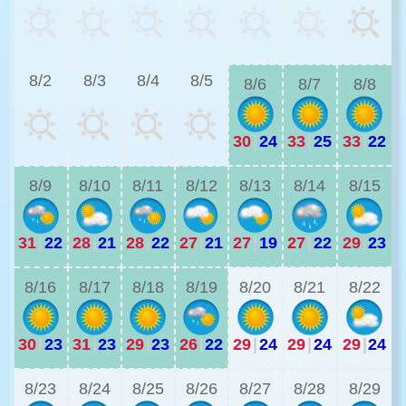
2
8/2
8/3
8/4
8/5
8/6
8/7
8/8
30
|
24
33
|
25
33
|
22
2
8/9
8/10
8/11
8/12
8/13
8/14
8/15
31
|
22
28
|
21
28
|
22
27
|
21
27
|
19
27
|
22
29
|
23
2
8/16
8/17
8/18
8/19
8/20
8/21
8/22
30
|
23
31
|
23
29
|
23
26
|
22
29
|
24
29
|
24
29
|
24
2
8/23
8/24
8/25
8/26
8/27
8/28
8/29