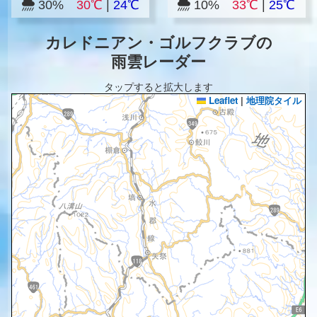
30%
30℃
|
24℃
10%
33℃
|
25℃
カレドニアン・ゴルフクラブの
雨雲レーダー
タップすると拡大します
Leaflet
|
地理院タイル