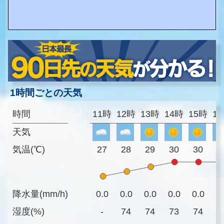
1時間ごとの天気
時間
11時
12時
13時
14時
15時
1
天気
気温(℃)
27
28
29
30
30
3
降水量(mm/h)
0.0
0.0
0.0
0.0
0.0
0
湿度(%)
-
74
74
73
74
7