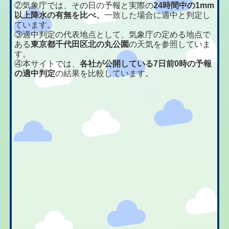
②気象庁では、その日の予報と実際の
24時間中の1mm
以上降水の有無を比べ、
一致した場合に適中と判定し
ています。
③適中判定の代表地点として、気象庁の定める地点で
ある
東京都千代田区北の丸公園
の天気を参照していま
す。
④本サイトでは、
各社が公開している7日前0時の予報
の適中判定
の結果を比較しています。