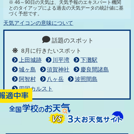
※ 46～90日の天気は、天気予報のエキスパート機関
とのタイアップによる過去の天気データの統計値に基
づく予想です。
天気アイコンの意味について
話題のスポット
8月に行きたいスポット
上田城跡
川平湾
下灘駅
城ヶ島
須賀神社
慶良間諸島
阿智村
八ヶ岳
波照間島
四国カルスト