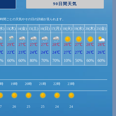
90日間天気
1時間ごとの天気やその日の詳細が見られます。
(水)
(木)
(金)
(土)
(日)
(月)
(火)
(水)
(木)
(金)
13
14
15
16
17
18
19
20
21
8℃
29℃
27℃
27℃
27℃
28℃
28℃
27℃
28℃
28℃
5℃
22℃
23℃
24℃
24℃
24℃
27℃
27℃
26℃
26℃
0%
60%
60%
80%
70%
70%
10%
50%
60%
60%
8時
19時
20時
21時
22時
23時
7
26
25
25
24
24