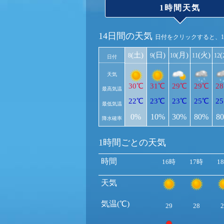
1時間天気
14日間の天気
日付をクリックすると、
(土)
(日)
(月)
(火)
8
9
10
11
12
日付
天気
30℃
31℃
29℃
29℃
2
最高気温
22℃
23℃
23℃
25℃
2
最低気温
0%
10%
30%
80%
8
降水確率
1時間ごとの天気
時間
16時
17時
1
天気
気温(℃)
29
28
2