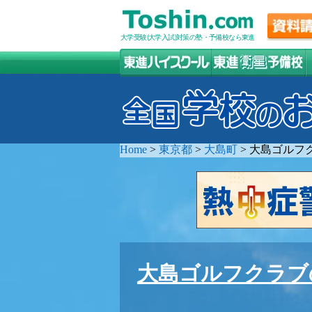
大学受験(大学入試)対策の塾・予備校なら東進
Home
>
東京都
>
大島町
>
大島ゴルフ
大島ゴルフクラブ