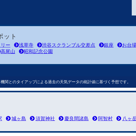
ポット
ツリー
浅草寺
渋谷スクランブル交差点
銀座
お台
高尾山
昭和記念公園
ート機関とのタイアップによる過去の天気データの統計値に基づく予想です。
駅
城ヶ島
須賀神社
慶良間諸島
阿智村
八ヶ