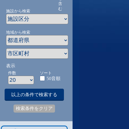
含
む
施設から検索
地域から検索
表示
件数
ソート
50音順
以上の条件で検索する
検索条件をクリア