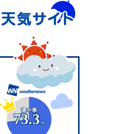
適中率
73.3
%