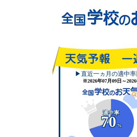
▶直近一ヵ月の適中率
※2026年07月09日～20
適中率
70
%