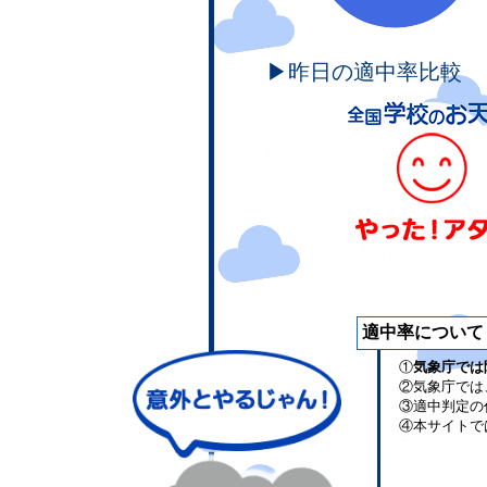
▶昨日の適中率比較
適中率について
①
気象庁では
②気象庁では
③適中判定の
④本サイトで