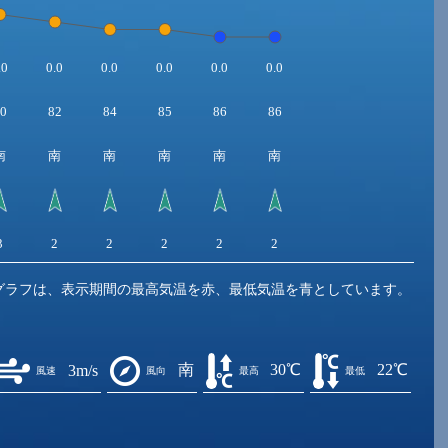
.0
0.0
0.0
0.0
0.0
0.0
0
82
84
85
86
86
南
南
南
南
南
南
3
2
2
2
2
2
グラフは、表示期間の最高気温を赤、最低気温を青としています。
南
30℃
22℃
3m/s
風速
風向
最高
最低