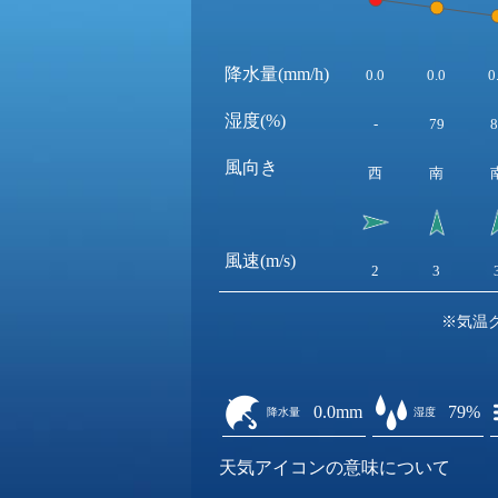
降水量(mm/h)
0.0
0.0
0
湿度(%)
-
79
8
風向き
西
南
風速(m/s)
2
3
※気温
0.0mm
79%
降水量
湿度
天気アイコンの意味について