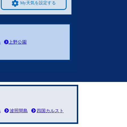
My天気を設定する
場
上野公園
岳
波照間島
四国カルスト