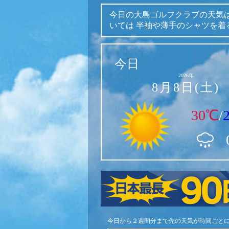
今日の大島ゴルフクラブの天気
いては
半袖や薄手のシャツを着
今日
2026年
8月8日(土)
30℃
/
今日から２週間分まで先の天気が時間ごと