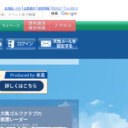
全国統一ﾃｽﾄ
企業案内
採用情報
ｻｲﾄﾏｯﾌﾟ
ﾆｭｰｽﾘﾘｰｽ
大島ゴルフクラブの
雨雲レーダー
クリックすると拡大します