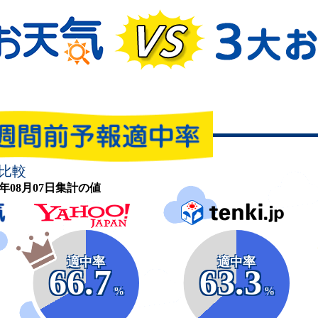
比較
26年08月07日集計の値
適中率
適中率
66.7
63.3
%
%