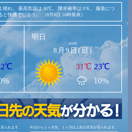
は
晴れ。
最高気温は
30℃。
降水確率は
0％。
服装につ
ると快適でしょう。
（8月8日 16時発表）
明日
2026年
8月9日(日)
22℃
31℃
/
23℃
0%
10%
に見られます。
今日から１ヶ月先、１ヶ月以上先の天気が見られます。