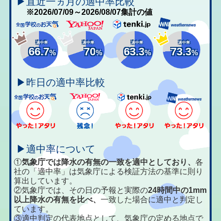
▶直近一ヵ月の適中率比較
※2026/07/09～2026/08/07集計の値
適中率
適中率
適中率
適中率
66.7
70
63.3
73.3
%
%
%
%
▶昨日の適中率比較
▶適中率について
①
気象庁では降水の有無の一致を適中としており、
各
社の「適中率」は気象庁による検証方法の基準に則り
算出しています。
②気象庁では、その日の予報と実際の
24時間中の1mm
以上降水の有無を比べ、
一致した場合に適中と判定し
ています。
③適中判定の代表地点として、気象庁の定める地点で