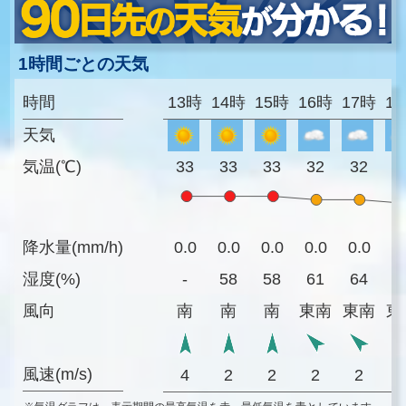
1時間ごとの天気
時間
13時
14時
15時
16時
17時
1
天気
気温(℃)
33
33
33
32
32
3
降水量(mm/h)
0.0
0.0
0.0
0.0
0.0
0
湿度(%)
-
58
58
61
64
6
風向
南
南
南
東南
東南
東
風速(m/s)
4
2
2
2
2