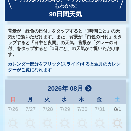
もわかる!
90日間天気
背景が「緑色の日付」をタップすると「1時間ごと」の天
気がご覧いただけます。また、背景が「白色の日付」をタ
ップすると「日中と夜間」の天気、背景が「グレーの日
付」をタップすると「1日ごと」の天気がご覧いただけま
す。
カレンダー部分をフリック(スライド)すると翌月のカレン
ダーがご覧になれます
2026年 08月
日
月
火
水
木
金
土
7/26
7/27
7/28
7/29
7/30
7/31
8/1
3