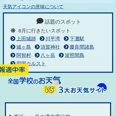
天気アイコンの意味について
話題のスポット
8月に行きたいスポット
上田城跡
川平湾
下灘駅
城ヶ島
須賀神社
慶良間諸島
阿智村
八ヶ岳
波照間島
四国カルスト