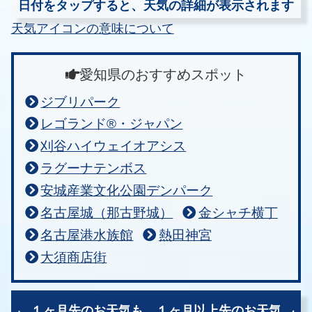
日付をタップすると、天気の詳細が表示されます
天気アイコンの意味について
愛知県のおすすめスポット
ジブリパーク
レゴランド®・ジャパン
刈谷ハイウェイオアシス
ラグーナテンボス
安城産業文化公園デンパーク
名古屋城（那古野城）
金シャチ横丁
名古屋港水族館
熱田神宮
大須商店街
１ヶ月先のお天気も、
１ヶ月以上先のお天気