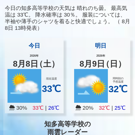
今日の知多高等学校の天気は
晴れのち曇。
最高気
温は
33℃。
降水確率は
30％。
服装については、
半袖や薄手のシャツを着ると快適でしょう。
（
8月
8日 13時発表）
今日
明日
2026年
2026年
8
月
8
日
（土）
8
月
9
日
（日）
同時刻の
現在温度
予想温度
33℃
32℃
30%
33℃
|
26℃
20%
32℃
|
25℃
知多高等学校の
雨雲レーダー