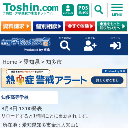
予備校・大学受験の東進ドットコム
MENU
お天気検索
会員登録
ログイン
Produced by 東進
Home
>
愛知県
>
知多市
知多高等学校
8月8日 13:00発表
リロードすると1時間ごとに更新されます。
所在地：
愛知県知多市金沢大知山1