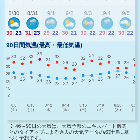
8/30
8/31
9/1
9/2
9/3
9/4
9/5
30
|
23
31
|
23
29
|
22
30
|
21
30
|
22
29
|
22
30
|
22
90日間気温(最高・最低気温)
※ 46～90日の天気は、天気予報のエキスパート機関
とのタイアップによる過去の天気データの統計値に基
づく予想です。