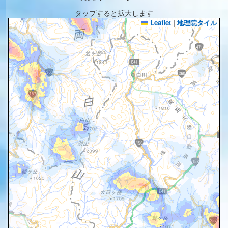
タップすると拡大します
Leaflet
|
地理院タイル