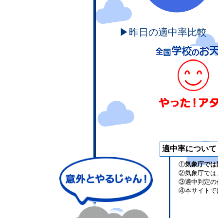
▶昨日の適中率比較
適中率について
①
気象庁では
②気象庁では
③適中判定の
④本サイトで