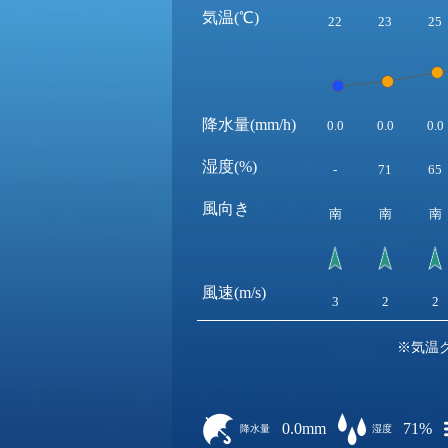
気温(℃)
22
23
25
降水量(mm/h)
0.0
0.0
0.0
湿度(%)
-
71
65
風向き
南
南
南
風速(m/s)
3
2
2
※気温
0.0mm
71%
降水量
湿度