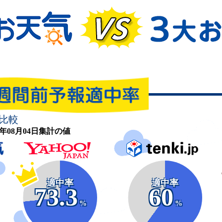
比較
26年08月04日集計の値
適中率
適中率
73.3
60
%
%