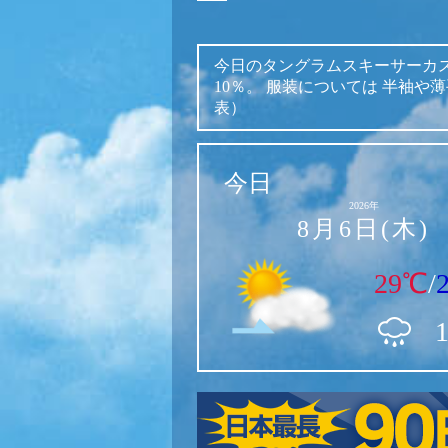
今日のタングラムスキーサーカ
10％。
服装については
半袖や薄
表）
今日
2026年
8月6日(木)
29℃
/