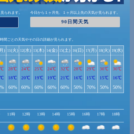
に見られます。
今日から１ヶ月先、１ヶ月以上先の天気が見られます。
90日間天気
1時間ごとの天気やその日の詳細が見られます。
(月)
(火)
(水)
(木)
(金)
(土)
(日)
(月)
(火)
(水)
11
12
13
14
15
16
17
18
19
8℃
28℃
24℃
25℃
24℃
32℃
28℃
29℃
30℃
30℃
6℃
18℃
20℃
19℃
19℃
21℃
16℃
15℃
15℃
16℃
0%
60%
60%
60%
60%
60%
50%
70%
50%
50%
時
11時
12時
13時
14時
15時
16時
17時
18時
19