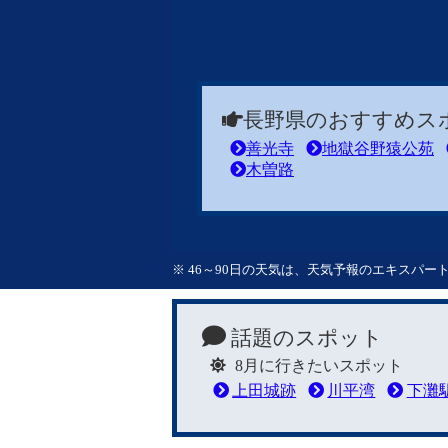
長野県のおすすめス
善光寺
地獄谷野猿公苑
木曽路
※ 46～90日の天気は、天気予報のエキスパ
話題のスポット
8月に行きたいスポット
上田城跡
川平湾
下灘