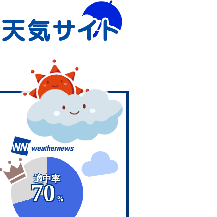
適中率
70
%