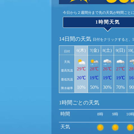
今日から２週間分まで先の天気が時間ごと
1時間天気
14日間の天気
日付をクリックすると、
(木)
(金)
(土)
(日)
6
7
8
9
10
日付
天気
29℃
28℃
26℃
27℃
2
最高気温
20℃
19℃
19℃
19℃
1
最低気温
10%
50%
30%
70%
9
降水確率
1時間ごとの天気
時間
8時
9時
10
天気