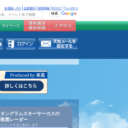
全国統一ﾃｽﾄ
企業案内
採用情報
ｻｲﾄﾏｯﾌﾟ
ﾆｭｰｽﾘﾘｰｽ
報
タングラムスキーサーカスの
雨雲レーダー
クリックすると拡大します