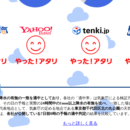
降水の有無の一致を適中としており、
各社の「適中率」は気象庁による検証
、その日の予報と実際の
24時間中の1mm以上降水の有無を比べ、
一致した場
代表地点として、気象庁の定める地点である
東京都千代田区北の丸公園
の天
は、
各社が公開している7日前0時の予報の適中判定
の結果を比較しています
もっと詳しく見る