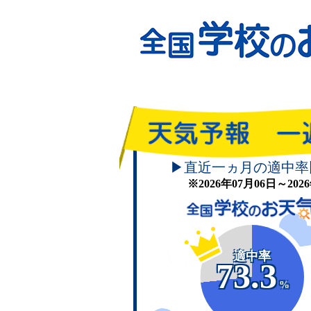
▶直近一ヵ月の適中率
※2026年07月06日～20
適中率
73.3
%