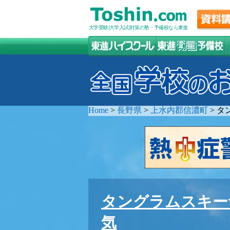
大学受験(大学入試)対策の塾・予備校なら東進
Home
>
長野県
>
上水内郡信濃町
>
タ
タングラムスキー
気