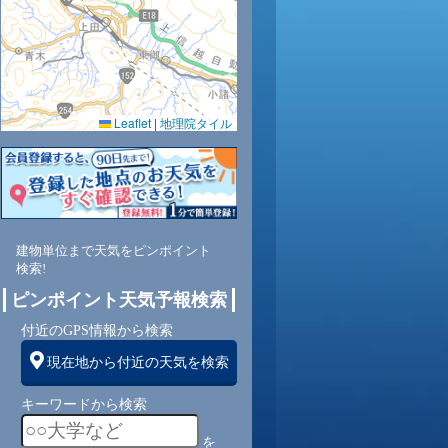
23
23
23
22
Leaflet
|
地理院タイル
0.0
0.0
0.0
0.0
89
79
75
76
南
南西
南
南
建物単位まで天気をピンポイント
検索!
ピンポイント天気予報検索
1
2
3
3
付近のGPS情報から検索
現在地から付近の天気を検索
キーワードから検索
を