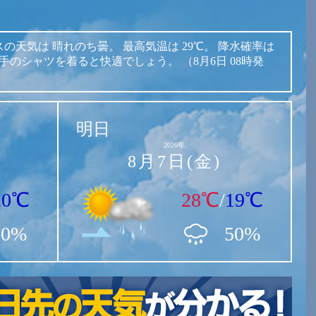
スの天気は
晴れのち曇。
最高気温は
29℃。
降水確率は
手のシャツを着ると快適でしょう。
（8月6日 08時発
明日
2026年
8月7日(金)
20℃
28℃
/
19℃
10%
50%