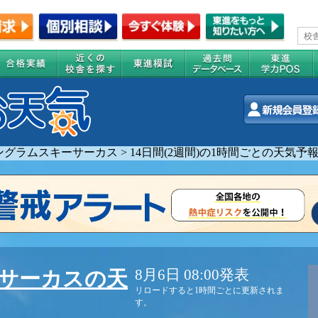
ングラムスキーサーカス
>
14日間(2週間)の1時間ごとの天気予
8月6日 08:00発表
サーカスの天
リロードすると1時間ごとに更新されま
す。