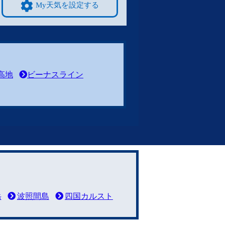
My天気を設定する
高地
ビーナスライン
岳
波照間島
四国カルスト