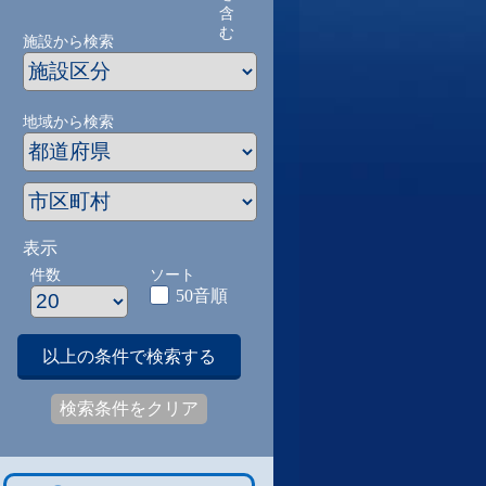
含
む
施設から検索
地域から検索
表示
件数
ソート
50音順
以上の条件で検索する
検索条件をクリア