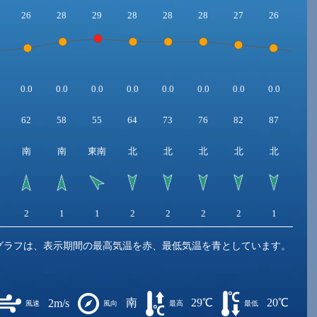
26
28
29
28
28
28
27
26
24
0.0
0.0
0.0
0.0
0.0
0.0
0.0
0.0
0.0
62
58
55
64
73
76
82
87
92
南
南
東南
北
北
北
北
北
西
2
1
1
2
2
2
2
1
0
グラフは、表示期間の最高気温を赤、最低気温を青としています。
南
29℃
20℃
2m/s
風速
風向
最高
最低