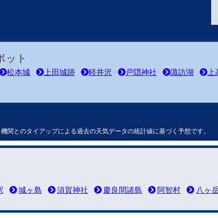
ポット
松本城
上田城跡
軽井沢
戸隠神社
諏訪湖
上
ート機関とのタイアップによる過去の天気データの統計値に基づく予想です。
駅
城ヶ島
須賀神社
慶良間諸島
阿智村
八ヶ