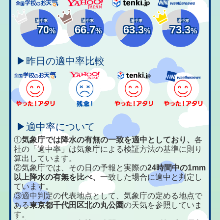
適中率
適中率
適中率
適中率
70
66.7
63.3
73.3
%
%
%
%
▶昨日の適中率比較
▶適中率について
①
気象庁では降水の有無の一致を適中としており、
各
社の「適中率」は気象庁による検証方法の基準に則り
算出しています。
②気象庁では、その日の予報と実際の
24時間中の1mm
以上降水の有無を比べ、
一致した場合に適中と判定し
ています。
③適中判定の代表地点として、気象庁の定める地点で
ある
東京都千代田区北の丸公園
の天気を参照していま
す。