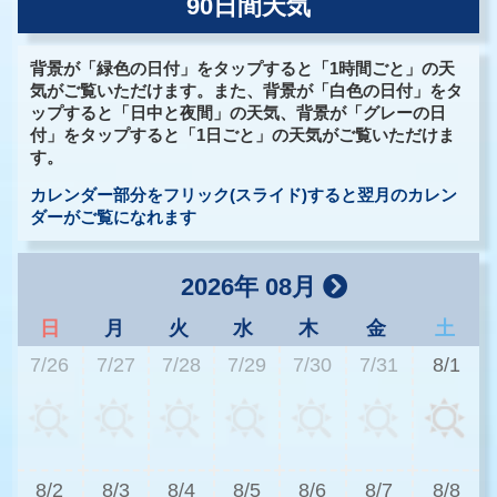
90日間天気
背景が「緑色の日付」をタップすると「1時間ごと」の天
気がご覧いただけます。また、背景が「白色の日付」をタ
ップすると「日中と夜間」の天気、背景が「グレーの日
付」をタップすると「1日ごと」の天気がご覧いただけま
す。
カレンダー部分をフリック(スライド)すると翌月のカレン
ダーがご覧になれます
2026年 08月
日
月
火
水
木
金
土
7/26
7/27
7/28
7/29
7/30
7/31
8/1
3
8/2
8/3
8/4
8/5
8/6
8/7
8/8