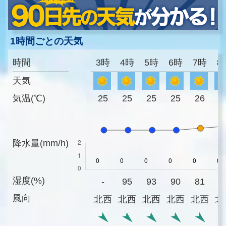
1時間ごとの天気
時間
3時
4時
5時
6時
7時
8
天気
気温(℃)
25
25
25
25
26
2
降水量(mm/h)
湿度(%)
-
95
93
90
81
7
風向
北西
北西
北西
北西
北西
北