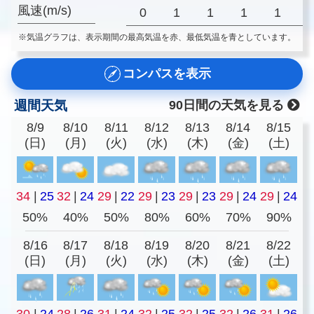
風速(m/s)
0
1
1
1
1
※気温グラフは、表示期間の最高気温を赤、最低気温を青としています。
コンパスを表示
週間天気
90日間の天気を見る
8/9
8/10
8/11
8/12
8/13
8/14
8/15
(日)
(月)
(火)
(水)
(木)
(金)
(土)
34
|
25
32
|
24
29
|
22
29
|
23
29
|
23
29
|
24
29
|
24
50%
40%
50%
80%
60%
70%
90%
8/16
8/17
8/18
8/19
8/20
8/21
8/22
(日)
(月)
(火)
(水)
(木)
(金)
(土)
30
|
24
28
|
26
31
|
24
32
|
25
32
|
25
32
|
26
31
|
26