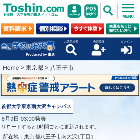
予備校・大学受験の東進ドットコム
MENU
お天気検索
会員登録
ログイン
Produced by 東進
Home
>
東京都
>
八王子市
首都大学東京南大沢キャンパス
8月9日 03:00発表
リロードすると1時間ごとに更新されます。
所在地：
東京都八王子市南大沢1丁目1