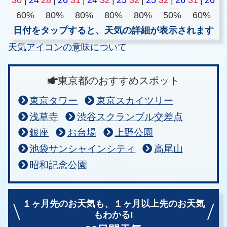
60%
80%
80%
80%
80%
50%
60%
日付をタップすると、天気の詳細が表示されます
天気アイコンの意味について
東京都のおすすめスポット
東京タワー
東京スカイツリー
浅草寺
渋谷スクランブル交差点
銀座
お台場
上野公園
池袋サンシャインシティ
高尾山
昭和記念公園
１ヶ月先のお天気も、
１ヶ月以上先のお天気
もわかる!