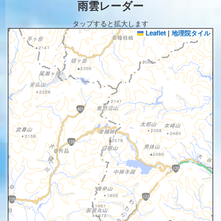
雨雲レーダー
タップすると拡大します
Leaflet
|
地理院タイル