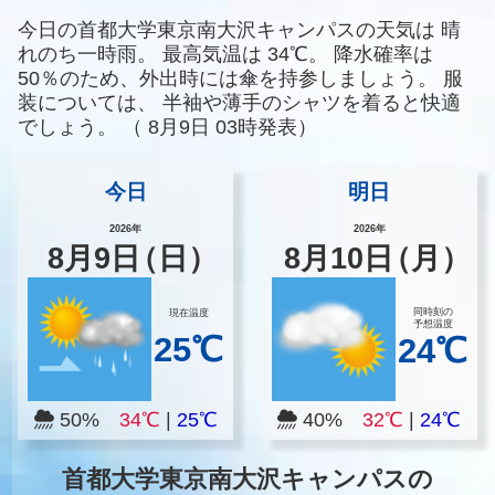
今日の首都大学東京南大沢キャンパスの天気は
晴
れのち一時雨。
最高気温は
34℃。
降水確率は
50％のため、外出時には傘を持参しましょう。
服
装については、
半袖や薄手のシャツを着ると快適
でしょう。
（
8月9日 03時発表）
今日
明日
2026年
2026年
8
月
9
日
（日）
8
月
10
日
（月）
同時刻の
現在温度
予想温度
25℃
24℃
50%
34℃
|
25℃
40%
32℃
|
24℃
首都大学東京南大沢キャンパスの