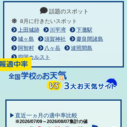
話題のスポット
8月に行きたいスポット
上田城跡
川平湾
下灘駅
城ヶ島
須賀神社
慶良間諸島
阿智村
八ヶ岳
波照間島
四国カルスト
▶直近一ヵ月の適中率比較
※2026/07/09～2026/08/07集計の値