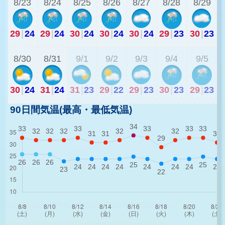
8/23
8/24
8/25
8/26
8/27
8/28
8/29
29
|
24
29
|
24
30
|
24
30
|
24
30
|
24
29
|
23
30
|
23
2
8/30
8/31
9/1
9/2
9/3
9/4
9/5
30
|
24
31
|
24
31
|
23
29
|
22
29
|
23
30
|
23
29
|
23
90日間気温(最高・最低気温)