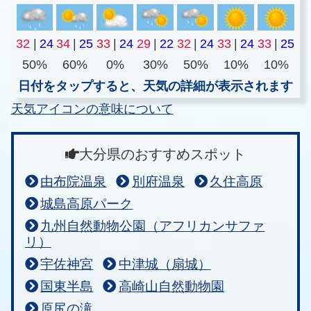
32
|
24
34
|
25
33
|
24
29
|
22
32
|
24
33
|
24
33
|
25
50%
60%
0%
30%
50%
10%
10%
日付をタップすると、天気の詳細が表示されます
天気アイコンの意味について
大分県のおすすめスポット
由布院温泉
別府温泉
久住高原
城島高原パーク
九州自然動物公園（アフリカンサファ
リ）
宇佐神宮
中津城（扇城）
国東半島
高崎山自然動物園
原尻の滝