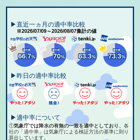
▶直近一ヵ月の適中率比較
※2026/07/09～2026/08/07集計の値
適中率
適中率
適中率
適中率
66.7
70
63.3
73.3
%
%
%
%
▶昨日の適中率比較
▶適中率について
①
気象庁では降水の有無の一致を適中としており、
各
社の「適中率」は気象庁による検証方法の基準に則り
算出しています。