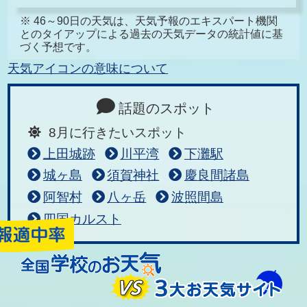
※ 46～90日の天気は、天気予報のエキスパート機関
とのタイアップによる過去の天気データの統計値に基
づく予想です。
天気アイコンの意味について
話題のスポット
8月に行きたいスポット
上田城跡
川平湾
下灘駅
城ヶ島
須賀神社
慶良間諸島
阿智村
八ヶ岳
波照間島
四国カルスト