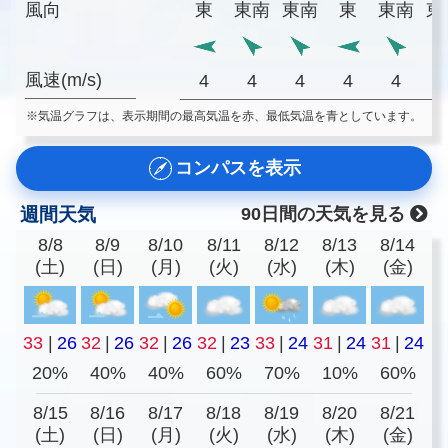
風向
東
東南
東南
東
東南
東
風速(m/s)
4
4
4
4
4
※気温グラフは、表示期間の最高気温を赤、最低気温を青としています。
コンパスを表示
週間天気
90日間の天気を見る
8/8
8/9
8/10
8/11
8/12
8/13
8/14
(土)
(日)
(月)
(火)
(水)
(木)
(金)
33
|
26
32
|
26
32
|
26
32
|
23
33
|
24
31
|
24
31
|
24
20%
40%
40%
60%
70%
10%
60%
8/15
8/16
8/17
8/18
8/19
8/20
8/21
(土)
(日)
(月)
(火)
(水)
(木)
(金)