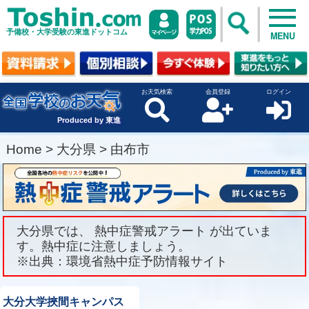
予備校・大学受験の東進ドットコム
MENU
お天気検索
会員登録
ログイン
Produced by 東進
Home
>
大分県
>
由布市
大分県では、 熱中症警戒アラート が出ていま
す。熱中症に注意しましょう。
※出典：環境省熱中症予防情報サイト
大分大学挾間キャンパス