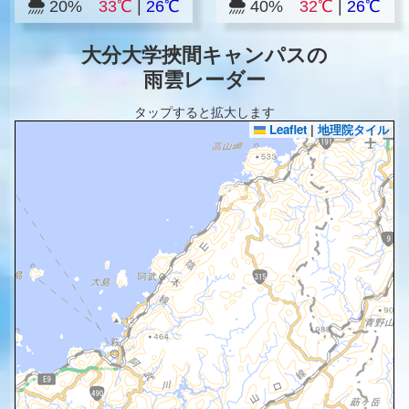
20%
33℃
|
26℃
40%
32℃
|
26℃
大分大学挾間キャンパスの
雨雲レーダー
タップすると拡大します
Leaflet
|
地理院タイル