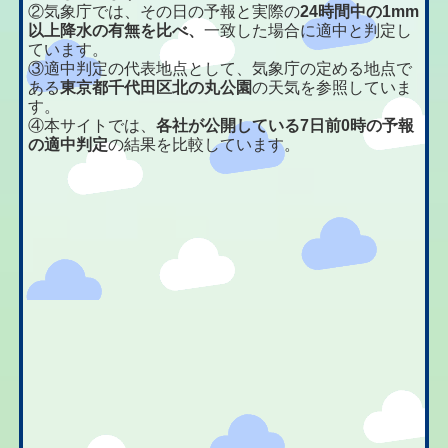
②気象庁では、その日の予報と実際の
24時間中の1mm
以上降水の有無を比べ、
一致した場合に適中と判定し
ています。
③適中判定の代表地点として、気象庁の定める地点で
ある
東京都千代田区北の丸公園
の天気を参照していま
す。
④本サイトでは、
各社が公開している7日前0時の予報
の適中判定
の結果を比較しています。