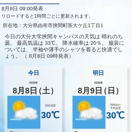
8月8日 09:00発表
リロードすると1時間ごとに更新されます。
所在地：
大分県由布市挾間町医大ケ丘1丁目1
今日の大分大学挾間キャンパスの天気は
晴れのち
曇。
最高気温は
33℃。
降水確率は
20％。
服装に
ついては、
半袖や薄手のシャツを着ると快適でし
ょう。
（
8月8日 09時発表）
今日
明日
2026年
2026年
8
月
8
日
（土）
8
月
9
日
（日）
同時刻の
現在温度
予想温度
30℃
30℃