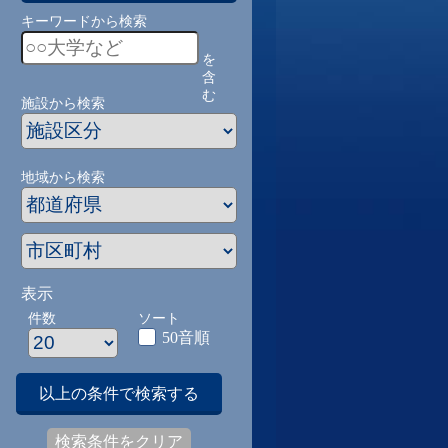
キーワードから検索
を
含
む
施設から検索
地域から検索
表示
件数
ソート
50音順
以上の条件で検索する
検索条件をクリア