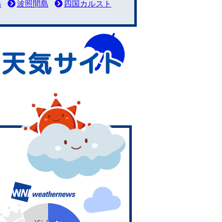
岳
波照間島
四国カルスト