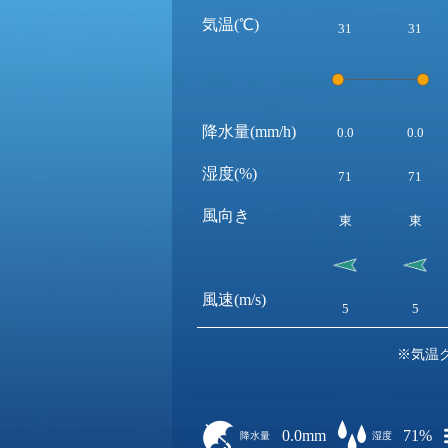
気温(℃)
31
31
降水量(mm/h)
0.0
0.0
湿度(%)
71
71
風向き
東
東
風速(m/s)
5
5
※気温
0.0mm
71%
降水量
湿度