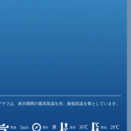
グラフは、表示期間の最高気温を赤、最低気温を青としています。
東
36℃
28℃
5m/s
風速
風向
最高
最低