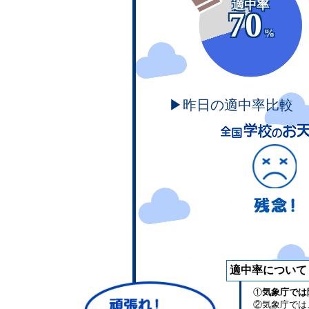
適中率
70
%
▶昨日の適中率比較
適中率について
①
気象庁では
②気象庁では