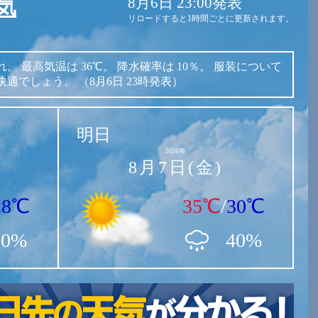
8月6日 23:00発表
気
リロードすると1時間ごとに更新されます。
れ。
最高気温は
36℃。
降水確率は
10％。
服装について
快適でしょう。
（8月6日 23時発表）
明日
2026年
8月7日(金)
28℃
35℃
/
30℃
10%
40%