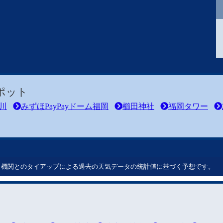
ポット
川
みずほPayPayドーム福岡
櫛田神社
福岡タワー
ート機関とのタイアップによる過去の天気データの統計値に基づく予想です。