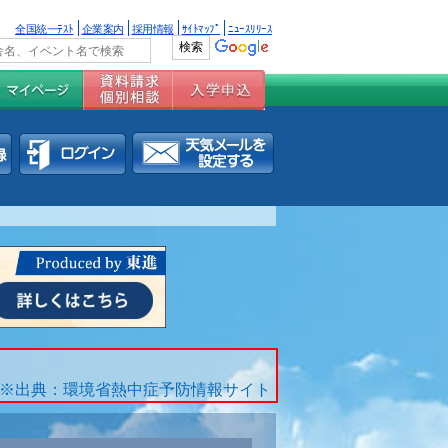
全国統一ﾃｽﾄ
企業案内
採用情報
ｻｲﾄﾏｯﾌﾟ
ﾆｭｰｽﾘﾘｰｽ
※出典：環境省熱中症予防情報サイト