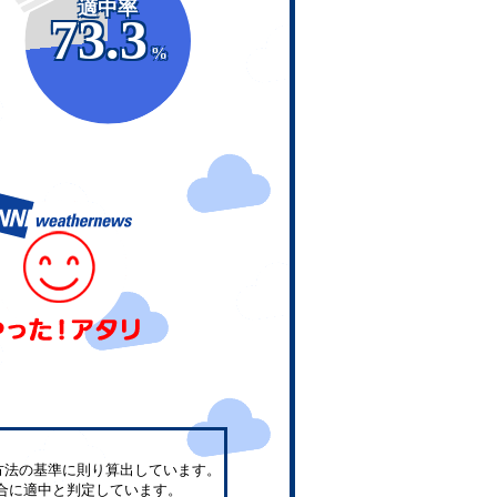
適中率
73.3
%
方法の基準に則り算出しています。
合に適中と判定しています。