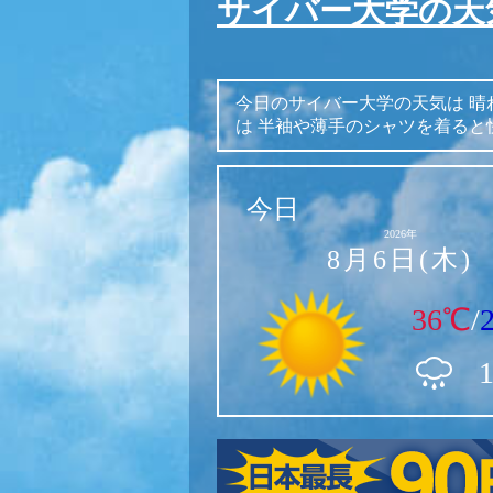
サイバー大学の天
今日のサイバー大学の天気は
晴
は
半袖や薄手のシャツを着ると
今日
2026年
8月6日(木)
36℃
/