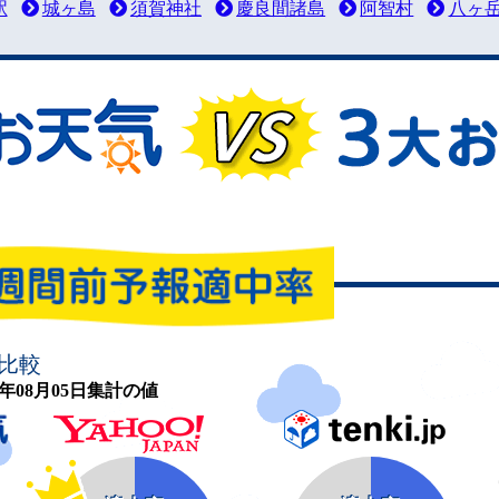
駅
城ヶ島
須賀神社
慶良間諸島
阿智村
八ヶ
比較
26年08月05日集計の値