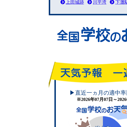
上田城跡
川平湾
下灘
頑張れ！学校のお天気
▶直近一ヵ月の適中率
※2026年07月07日～20