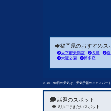
福岡県のおすすめス
太宰府天満宮
糸島
柳
大濠公園
博多座
※ 46～90日の天気は、天気予報のエキスパ
話題のスポット
8月に行きたいスポット