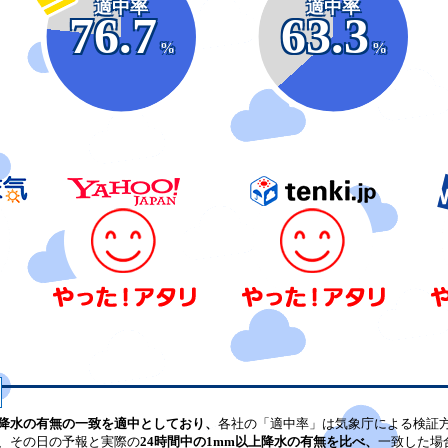
適中率
適中率
76.7
63.3
%
%
降水の有無の一致を適中としており、
各社の「適中率」は気象庁による検証
、その日の予報と実際の
24時間中の1mm以上降水の有無を比べ、
一致した場