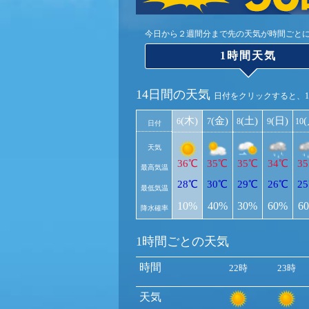
今日から２週間分まで先の天気が時間ごと
1時間天気
14日間の天気
日付をクリックすると、
(木)
(金)
(土)
(日)
6
7
8
9
10
日付
天気
36℃
35℃
35℃
34℃
3
最高気温
28℃
30℃
29℃
26℃
2
最低気温
10%
40%
30%
60%
6
降水確率
1時間ごとの天気
時間
22時
23時
天気