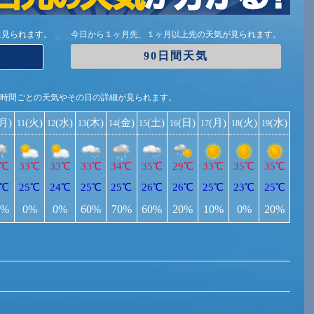
に見られます。
今日から１ヶ月先、１ヶ月以上先の天気が見られます。
90日間天気
1時間ごとの天気やその日の詳細が見られます。
(月)
(火)
(水)
(木)
(金)
(土)
(日)
(月)
(火)
(水)
11
12
13
14
15
16
17
18
19
5℃
33℃
33℃
33℃
34℃
35℃
29℃
33℃
35℃
35℃
5℃
25℃
24℃
25℃
25℃
26℃
26℃
25℃
23℃
25℃
0%
0%
0%
60%
70%
60%
20%
10%
0%
20%