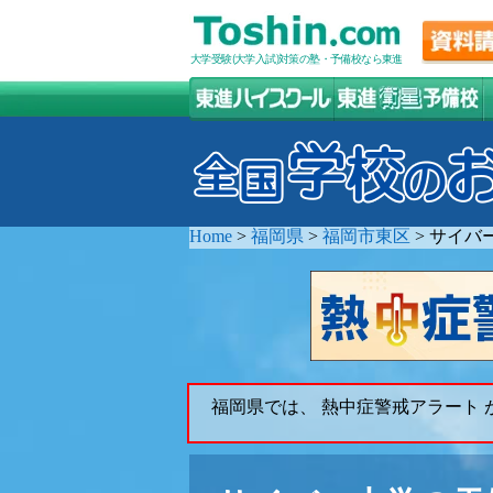
大学受験(大学入試)対策の塾・予備校なら東進
Home
>
福岡県
>
福岡市東区
>
サイバ
福岡県では、 熱中症警戒アラート