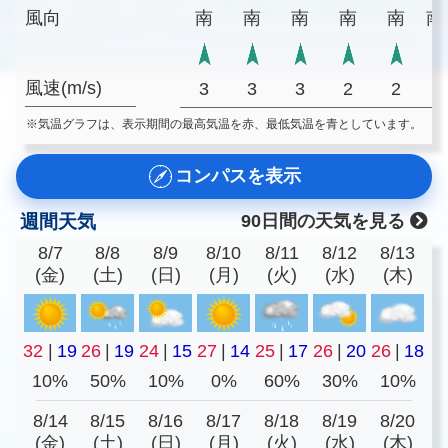
風向
南
南
南
南
南
南
風速(m/s)
3
3
3
2
2
※気温グラフは、表示期間の最高気温を赤、最低気温を青としています。
コンパスを表示
週間天気
90日間の天気を見る
8/7
8/8
8/9
8/10
8/11
8/12
8/13
(金)
(土)
(日)
(月)
(火)
(水)
(木)
32
|
19
26
|
19
24
|
15
27
|
14
25
|
17
26
|
20
26
|
18
10%
50%
10%
0%
60%
30%
10%
8/14
8/15
8/16
8/17
8/18
8/19
8/20
(金)
(土)
(日)
(月)
(火)
(水)
(木)