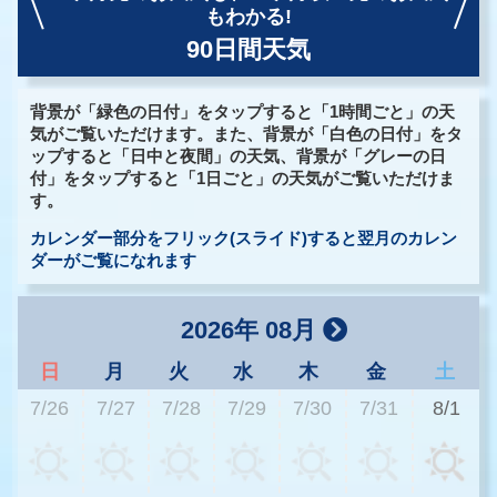
もわかる!
90日間天気
背景が「緑色の日付」をタップすると「1時間ごと」の天
気がご覧いただけます。また、背景が「白色の日付」をタ
ップすると「日中と夜間」の天気、背景が「グレーの日
付」をタップすると「1日ごと」の天気がご覧いただけま
す。
カレンダー部分をフリック(スライド)すると翌月のカレン
ダーがご覧になれます
2026年 08月
日
月
火
水
木
金
土
7/26
7/27
7/28
7/29
7/30
7/31
8/1
2