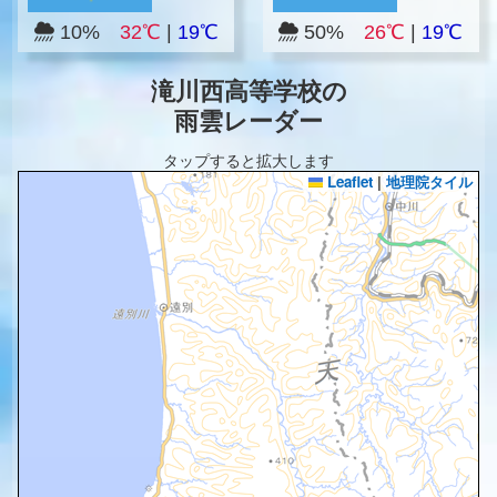
10%
32℃
|
19℃
50%
26℃
|
19℃
滝川西高等学校の
雨雲レーダー
タップすると拡大します
Leaflet
|
地理院タイル