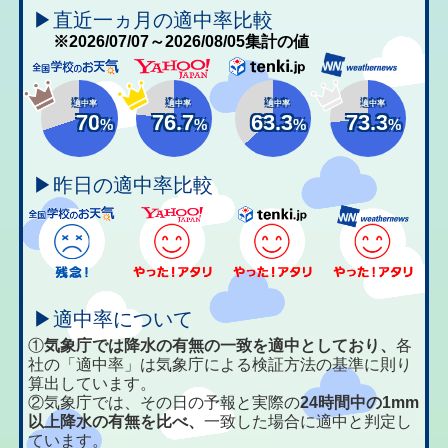
▶直近一ヵ月の適中率比較
※2026/07/07～2026/08/05集計の値
適中率
適中率
適中率
適中率
70
76.7
63.3
73.3
%
%
%
%
▶昨日の適中率比較
▶適中率について
①
気象庁では降水の有無の一致を適中としており、
各
社の「適中率」は気象庁による検証方法の基準に則り
算出しています。
②気象庁では、その日の予報と実際の
24時間中の1mm
以上降水の有無を比べ、
一致した場合に適中と判定し
ています。