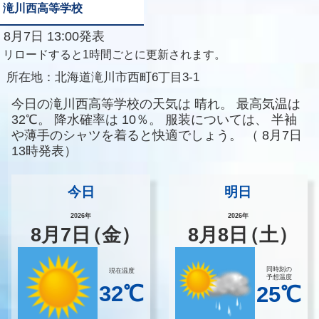
滝川西高等学校
8月7日 13:00発表
リロードすると1時間ごとに更新されます。
所在地：
北海道滝川市西町6丁目3-1
今日の滝川西高等学校の天気は
晴れ。
最高気温は
32℃。
降水確率は
10％。
服装については、
半袖
や薄手のシャツを着ると快適でしょう。
（
8月7日
13時発表）
今日
明日
2026年
2026年
8
月
7
日
（金）
8
月
8
日
（土）
同時刻の
現在温度
予想温度
32℃
25℃