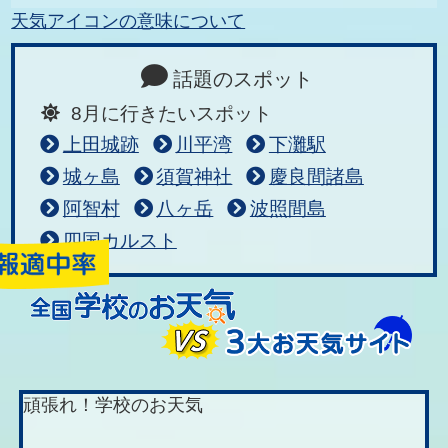
天気アイコンの意味について
話題のスポット
8月に行きたいスポット
上田城跡
川平湾
下灘駅
城ヶ島
須賀神社
慶良間諸島
阿智村
八ヶ岳
波照間島
四国カルスト
頑張れ！学校のお天気