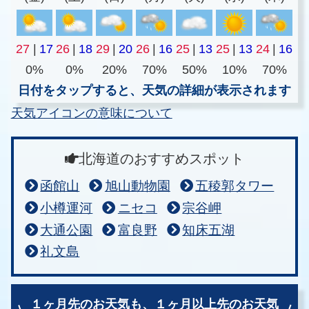
27
|
17
26
|
18
29
|
20
26
|
16
25
|
13
25
|
13
24
|
16
0%
0%
20%
70%
50%
10%
70%
日付をタップすると、天気の詳細が表示されます
天気アイコンの意味について
北海道のおすすめスポット
函館山
旭山動物園
五稜郭タワー
小樽運河
ニセコ
宗谷岬
大通公園
富良野
知床五湖
礼文島
１ヶ月先のお天気も、
１ヶ月以上先のお天気