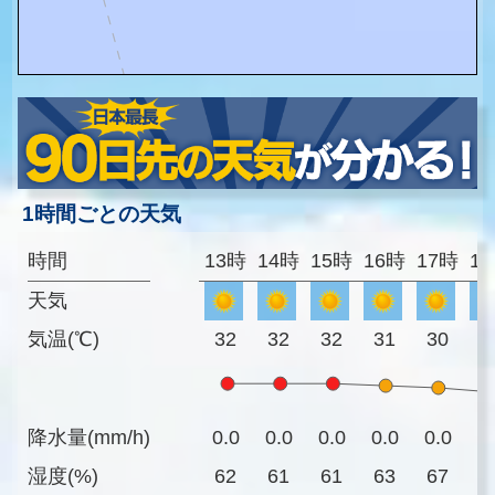
1時間ごとの天気
時間
13時
14時
15時
16時
17時
1
天気
気温(℃)
32
32
32
31
30
2
降水量(mm/h)
0.0
0.0
0.0
0.0
0.0
0
湿度(%)
62
61
61
63
67
7