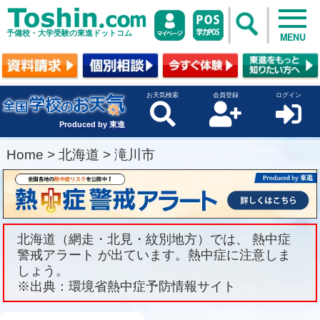
予備校・大学受験の東進ドットコム
MENU
お天気検索
会員登録
ログイン
Produced by 東進
Home
>
北海道
>
滝川市
北海道（網走・北見・紋別地方）では、 熱中症
警戒アラート が出ています。熱中症に注意しま
しょう。
※出典：環境省熱中症予防情報サイト