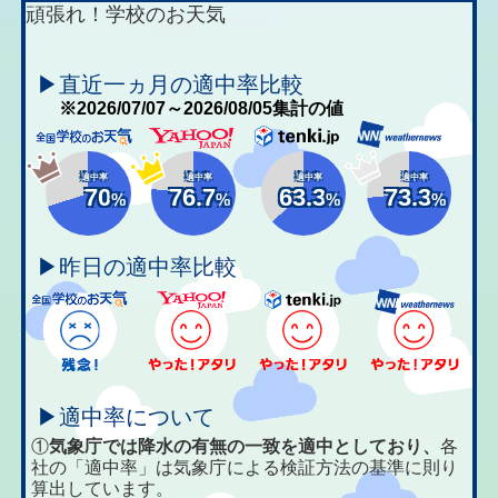
頑張れ！学校のお天気
▶直近一ヵ月の適中率比較
※2026/07/07～2026/08/05集計の値
適中率
適中率
適中率
適中率
70
76.7
63.3
73.3
%
%
%
%
▶昨日の適中率比較
▶適中率について
①
気象庁では降水の有無の一致を適中としており、
各
社の「適中率」は気象庁による検証方法の基準に則り
算出しています。