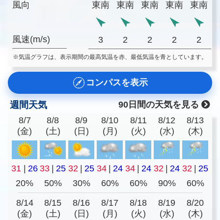
風向
東南
東南
東南
東南
東南
風速(m/s)
3
2
2
2
2
※気温グラフは、表示期間の最高気温を赤、最低気温を青としています。
コンパスを表示
週間天気
90日間の天気を見る
8/7
8/8
8/9
8/10
8/11
8/12
8/13
(金)
(土)
(日)
(月)
(火)
(水)
(木)
31
|
26
33
|
25
32
|
25
34
|
24
34
|
24
32
|
24
32
|
25
20%
50%
30%
60%
60%
90%
60%
8/14
8/15
8/16
8/17
8/18
8/19
8/20
(金)
(土)
(日)
(月)
(火)
(水)
(木)