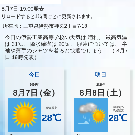
8月7日 19:00発表
リロードすると1時間ごとに更新されます。
所在地：
三重県伊勢市神久2丁目7-18
今日の伊勢工業高等学校の天気は
晴れ。
最高気温
は
31℃。
降水確率は
20％。
服装については、
半
袖や薄手のシャツを着ると快適でしょう。
（
8月7
日 19時発表）
今日
明日
2026年
2026年
8
月
7
日
（金）
8
月
8
日
（土）
同時刻の
現在温度
予想温度
28℃
28℃