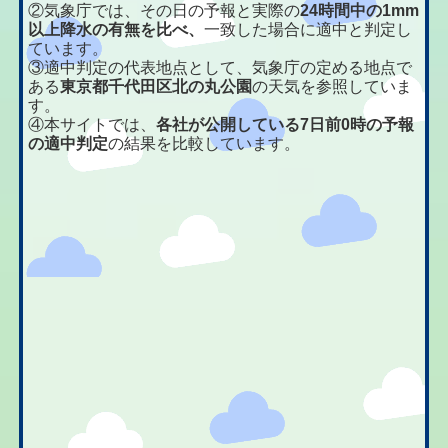
②気象庁では、その日の予報と実際の
24時間中の1mm
以上降水の有無を比べ、
一致した場合に適中と判定し
ています。
③適中判定の代表地点として、気象庁の定める地点で
ある
東京都千代田区北の丸公園
の天気を参照していま
す。
④本サイトでは、
各社が公開している7日前0時の予報
の適中判定
の結果を比較しています。