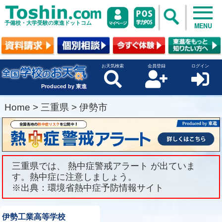
予備校・大学受験の東進ドットコム
MENU
お天気検索
会員登録
ログイン
Produced by 東進
Home
>
三重県
>
伊勢市
三重県では、 熱中症警戒アラート が出ていま
す。熱中症に注意しましょう。
※出典：環境省熱中症予防情報サイト
伊勢工業高等学校