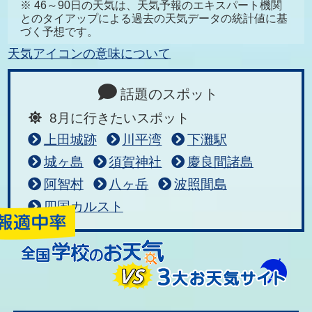
※ 46～90日の天気は、天気予報のエキスパート機関
とのタイアップによる過去の天気データの統計値に基
づく予想です。
天気アイコンの意味について
話題のスポット
8月に行きたいスポット
上田城跡
川平湾
下灘駅
城ヶ島
須賀神社
慶良間諸島
阿智村
八ヶ岳
波照間島
四国カルスト