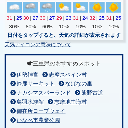
31
|
25
30
|
27
30
|
27
29
|
23
31
|
24
32
|
25
31
|
25
30%
80%
60%
10%
10%
10%
10%
日付をタップすると、天気の詳細が表示されます
天気アイコンの意味について
三重県のおすすめスポット
伊勢神宮
志摩スペイン村
鈴鹿サーキット
なばなの里
ナガシマスパーランド
熊野古道
鳥羽水族館
志摩地中海村
御在所ロープウェイ
いなべ市農業公園