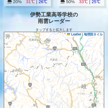
20%
31℃
|
26℃
50%
33℃
|
25℃
伊勢工業高等学校の
雨雲レーダー
タップすると拡大します
Leaflet
|
地理院タイル